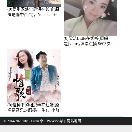
(0)爱到深处全是泪在线听(原
唱是雨中百合)，Yolanda He
演唱点播:11101次
(0)梁洁Little在线听(原唱
是)，rosy演唱点播:9603次
(0)谁种下的相思毒在线听(原
唱是音乐走廊/歌一生)，小群
演唱点播:8975次
© 2014-2020 ktv3D.com 京ICP654555号 |
|
网站地图