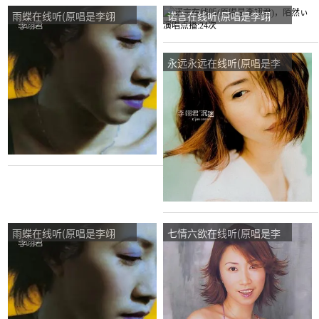
雨蝶在线听(原唱是李翊
诺言在线听(原唱是李翊
君)，心雨演唱点播:57次
君)，陌然ぃ演唱点播:24次
永远永远在线听(原唱是李
翊君)，懂得珍惜演唱点
播:72次
雨蝶在线听(原唱是李翊
七情六欲在线听(原唱是李
君)，追龙一帆风顺演唱点
翊君)，梅佳人演唱点播:92
播:21次
次