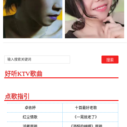
好听KTV歌曲
点歌指引
卓依婷
(350)
十首最好老歌
(300)
红尘情歌
(296)
《一晃就老了》
(253)
鸿雁原唱
(241)
《酒醉的蝴蝶》原唱
(220)