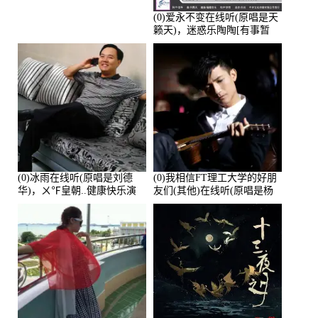
(0)爱永不变在线听(原唱是天
籁天)，迷惑乐陶陶[有事暂
离]演唱点播:27678次
(0)冰雨在线听(原唱是刘德
(0)我相信FT理工大学的好朋
华)，ㄨ℉皇朝..健康快乐演
友们(其他)在线听(原唱是杨
唱点播:26643次
培安)，老乔演唱点播:23714
次