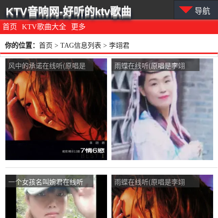
KTV音响网-好听的ktv歌曲
导航
首页
KTV歌曲大全
更多
你的位置：
首页
> TAG信息列表 > 李翊君
风中的承诺在线听(原唱是
雨蝶在线听(原唱是李翊
李翊君)，爱我中华《我忙
君)，秀儿演唱点播:90次
啊！友友。》演唱点播:72
次
一个女孩名叫婉君在线听
雨蝶在线听(原唱是李翊
(原唱是李翊君)，幸运之星
君)，你永远不懂我演唱点
演唱点播:183次
播:39次