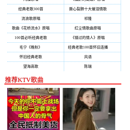
经典老歌300首
(203)
撕心裂肺十大催泪情歌
(195)
流浪歌原唱
(192)
祁隆
(188)
歌曲《花桥流水》原唱
(170)
红尘情歌曲原唱
(158)
100首必听经典老歌
(150)
《错过的情人》原唱
(142)
毛宁《晚秋》
(137)
经典老歌100首怀旧连播
(134)
怀旧经典老歌
(133)
风语
(132)
望海高歌
(131)
陈瑞
(128)
推荐KTV歌曲