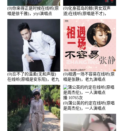
(0)你来得正是时候在线听(原
(0)化身孤岛的鲸(男女双声
唱是徐千雅)，yiyi演唱点
道)在线听(原唱是不才)，
播:21991次
HGBai演唱点播:19428次
(0)忘不了的温柔(无和声版)
(0)相遇一场不容易在线听(原
在线听(原唱是安东阳)，老九
唱是张静)，老九演唱点
演唱点播:17392次
播:11453次
(0)蒲公英的约定在线听(原唱
是周杰伦)，一人演唱点
播:10765次