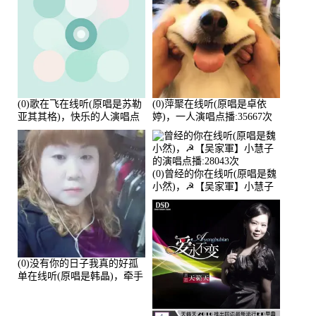
(0)歌在飞在线听(原唱是苏勒
(0)萍聚在线听(原唱是卓依
亚其其格)，快乐的人演唱点
婷)，一人演唱点播:35667次
播:36次
(0)曾经的你在线听(原唱是魏
小然)，☭【吴家軍】小慧子
的演唱点播:28043次
(0)没有你的日子我真的好孤
单在线听(原唱是韩晶)，牵手
人生（拒礼，花花支持互动
快乐）演唱点播:30445次