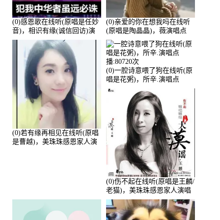
(0)感恩歌在线听(原唱是任妙
(0)亲爱的你在想我吗在线听
音)，相识有缘(诚信回访)演
(原唱是陶晶晶)，薇演唱点
唱点播:161288次
播:159722次
(0)一腔诗意喂了狗在线听(原
唱是花粥)，所辛.演唱点
播:80720次
(0)若有缘再相见在线听(原唱
是曹越)，美珠珠感恩家人演
唱点播:88675次
(0)伤不起在线听(原唱是王麟/
老猫)，美珠珠感恩家人演唱
点播:80218次