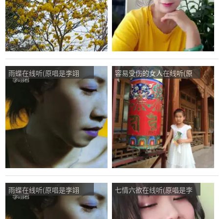
雨蝶在线听(原唱是李翊
容易受伤的女人在线听(原
君)，蓝琪儿baby演唱点
唱是李翊君)，萱萱演唱点
播:55次
播:60次
雨蝶在线听(原唱是李翊
七情六欲在线听(原唱是李
君)，叫硪容兒 (小龙世家)
翊君)，Tao虐心（凉心凉
演唱点播:32次
情）演唱点播:71次