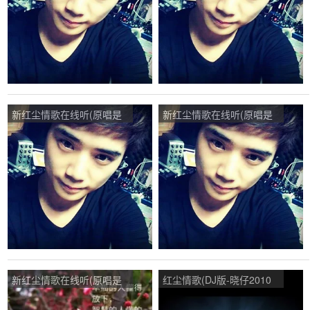
新红尘情歌在线听(原唱是
新红尘情歌在线听(原唱是
寒月/子夕)，该死的温柔演
寒月/子夕)，快乐出发演唱
唱点播:10次
点播:25次
新红尘情歌在线听(原唱是
红尘情歌(DJ版-晓仔2010
寒月/子夕)，云中之鸽演唱
修改版)在线听(原唱是DJ晓