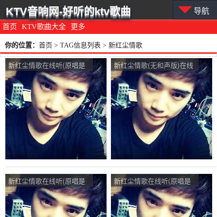
KTV音响网-好听的ktv歌曲
导航
首页
KTV歌曲大全
更多
你的位置：
首页
> TAG信息列表 > 新红尘情歌
新红尘情歌在线听(原唱是
新红尘情歌(无和声版)在线
寒月/子夕)，平心启动暂离
听(原唱是寒月/子夕)，春风
演唱点播:177次
依然演唱点播:113次
新红尘情歌在线听(原唱是
新红尘情歌在线听(原唱是
寒月/子夕)，快乐珍珍演唱
寒月/子夕)，墨雨星光演唱
点播:120次
点播:21次