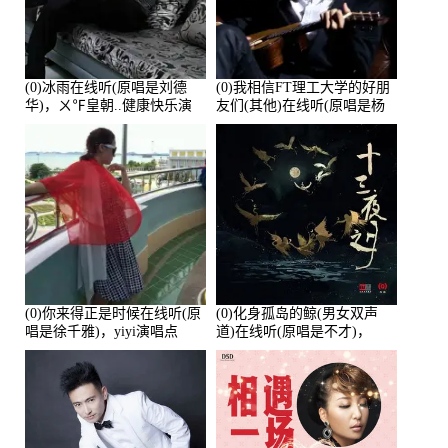
(0)冰雨在线听(原唱是刘德
(0)我相信FT理工大学的好朋
华)，ㄨ℉皇朝..健康快乐演
友们(其他)在线听(原唱是杨
唱点播:26643次
培安)，老乔演唱点播:23714
次
(0)你来得正是时候在线听(原
(0)化身孤岛的鲸(男女双声
唱是徐千雅)，yiyi演唱点
道)在线听(原唱是不才)，
播:21991次
HGBai演唱点播:19428次