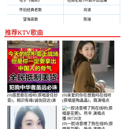
毛宁《晚秋》
(137)
经典老歌100首怀旧连播
(134)
怀旧经典老歌
(133)
风语
(132)
望海高歌
(131)
陈瑞
(128)
推荐KTV歌曲
(0)感恩歌在线听(原唱是任妙
(0)亲爱的你在想我吗在线听
音)，相识有缘(诚信回访)演
(原唱是陶晶晶)，薇演唱点
唱点播:161288次
播:159722次
(0)一腔诗意喂了狗在线听(原
唱是花粥)，所辛.演唱点