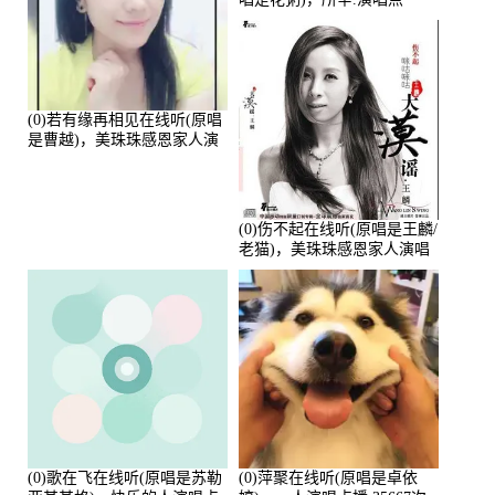
播:80720次
(0)若有缘再相见在线听(原唱
是曹越)，美珠珠感恩家人演
唱点播:88675次
(0)伤不起在线听(原唱是王麟/
老猫)，美珠珠感恩家人演唱
点播:80218次
(0)歌在飞在线听(原唱是苏勒
(0)萍聚在线听(原唱是卓依