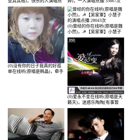
亚其其格)，快乐的人演唱点
婷)，一人演唱点播:35667次
播:36次
(0)曾经的你在线听(原唱是魏
小然)，☭【吴家軍】小慧子
的演唱点播:28043次
(0)没有你的日子我真的好孤
单在线听(原唱是韩晶)，牵手
人生（拒礼，花花支持互动
快乐）演唱点播:30445次
(0)爱永不变在线听(原唱是天
籁天)，迷惑乐陶陶[有事暂
离]演唱点播:27678次