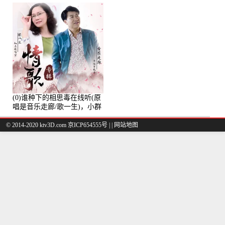
(0)谁种下的相思毒在线听(原
唱是音乐走廊/歌一生)，小群
演唱点播:8975次
© 2014-2020 ktv3D.com 京ICP654555号 |
|
网站地图