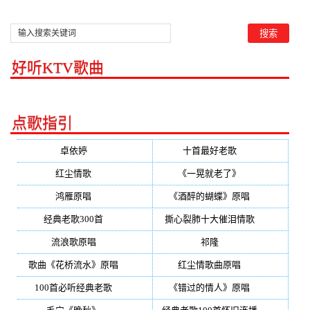
好听KTV歌曲
点歌指引
卓依婷
(350)
十首最好老歌
(300)
红尘情歌
(296)
《一晃就老了》
(253)
鸿雁原唱
(241)
《酒醉的蝴蝶》原唱
(220)
经典老歌300首
(203)
撕心裂肺十大催泪情歌
(195)
流浪歌原唱
(192)
祁隆
(188)
歌曲《花桥流水》原唱
(170)
红尘情歌曲原唱
(158)
100首必听经典老歌
(150)
《错过的情人》原唱
(142)