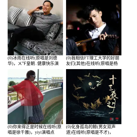
(0)冰雨在线听(原唱是刘德
(0)我相信FT理工大学的好朋
华)，ㄨ℉皇朝..健康快乐演
友们(其他)在线听(原唱是杨
唱点播:26643次
培安)，老乔演唱点播:23714
次
(0)你来得正是时候在线听(原
(0)化身孤岛的鲸(男女双声
唱是徐千雅)，yiyi演唱点
道)在线听(原唱是不才)，