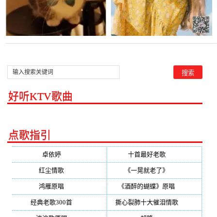
好听KTV歌曲
点歌指引
卓依婷
(350)
十首最好老歌
(300)
红尘情歌
(296)
《一晃就老了》
(253)
鸿雁原唱
(241)
《酒醉的蝴蝶》原唱
(220)
经典老歌300首
(203)
撕心裂肺十大催泪情歌
(195)