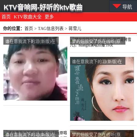
KTV音响网-好听的ktv歌曲
导航
首页
KTV歌曲大全
更多
你的位置：
首页
> TAG信息列表 > 蒋雪儿
谁在意我流下的泪(新版)在
梦的翅膀受了伤在线听(原
线听(原唱是蒋雪儿)，大漠
唱是蒋雪儿)，huanglu演唱
游子演唱点播:163次
点播:19次
谁在意我流下的泪(新版)在
线听(原唱是蒋雪儿)，沉默
演唱点播:308次
谁在意我流下的泪(新版)在
梦的翅膀受了伤在线听(原