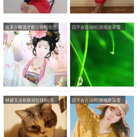
用多少眼泪才能让你相信在
回不去在线听(原唱是蒋雪
线听(原唱是蒋雪儿)，梦
儿)，思尔演唱点播:26次
想盛开的春天演唱点
播:44次
林黛玉没有眼泪在线听(原
回不去在线听(原唱是蒋雪
唱是蒋雪儿)，影子演唱点
儿)，人生如梦演唱点播:64
播:29次
次