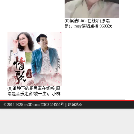
演唱点播:11101次
(0)梁洁Little在线听(原唱
是)，rosy演唱点播:9603次
(0)谁种下的相思毒在线听(原
唱是音乐走廊/歌一生)，小群
演唱点播:8975次
© 2014-2020 ktv3D.com 京ICP654555号 |
|
网站地图