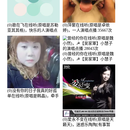
(0)歌在飞在线听(原唱是苏勒
(0)萍聚在线听(原唱是卓依
亚其其格)，快乐的人演唱点
婷)，一人演唱点播:35667次
播:36次
(0)曾经的你在线听(原唱是魏
小然)，☭【吴家軍】小慧子
的演唱点播:28043次
(0)没有你的日子我真的好孤
单在线听(原唱是韩晶)，牵手
人生（拒礼，花花支持互动
快乐）演唱点播:30445次
(0)爱永不变在线听(原唱是天
籁天)，迷惑乐陶陶[有事暂
离]演唱点播:27678次