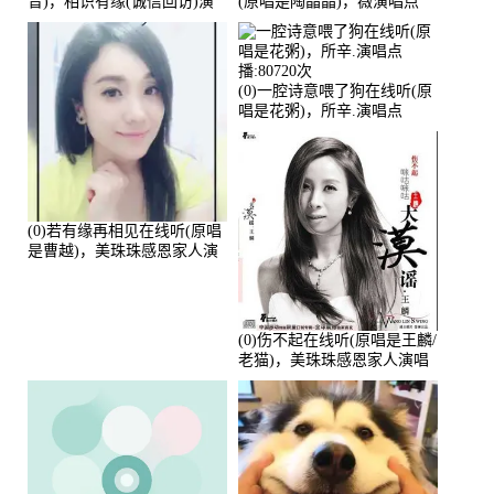
音)，相识有缘(诚信回访)演
(原唱是陶晶晶)，薇演唱点
唱点播:161288次
播:159722次
(0)一腔诗意喂了狗在线听(原
唱是花粥)，所辛.演唱点
播:80720次
(0)若有缘再相见在线听(原唱
是曹越)，美珠珠感恩家人演
唱点播:88675次
(0)伤不起在线听(原唱是王麟/
老猫)，美珠珠感恩家人演唱
点播:80218次