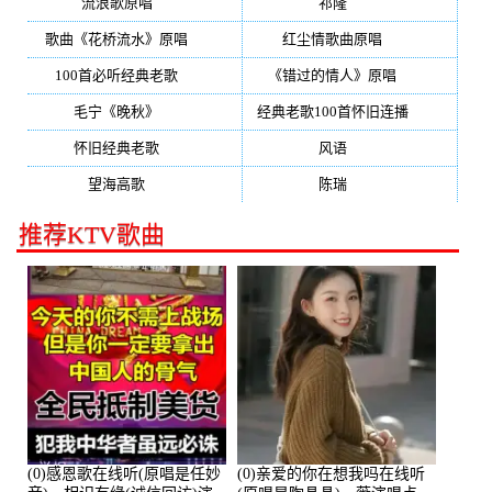
流浪歌原唱
(192)
祁隆
(188)
歌曲《花桥流水》原唱
(170)
红尘情歌曲原唱
(158)
100首必听经典老歌
(150)
《错过的情人》原唱
(142)
毛宁《晚秋》
(137)
经典老歌100首怀旧连播
(134)
怀旧经典老歌
(133)
风语
(132)
望海高歌
(131)
陈瑞
(128)
推荐KTV歌曲
(0)感恩歌在线听(原唱是任妙
(0)亲爱的你在想我吗在线听