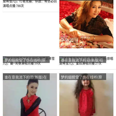
线听(原唱是蒋雪儿)，行者
唱是蒋雪儿)，白小白~~百
无疆：停送：有访必回演唱
变萝莉演唱点播:19次
点播:788次
梦的翅膀受了伤在线听(原
谁在意我流下的泪(新版)在
唱是蒋雪儿)，最~青春演唱
线听(原唱是蒋雪儿)，皇后
点播:19次
演唱点播:27次
谁在意我流下的泪(新版)在
梦的翅膀受了伤在线听(原
线听(原唱是蒋雪儿)，幸福
唱是蒋雪儿)，岁月如歌演
一家★……演唱点播:70次
唱点播:127次