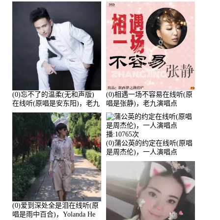
播:21991次
HGBai演唱点播:19428次
(0)忘不了的温柔(无和声版)
(0)相遇一场不容易在线听(原
在线听(原唱是安东阳)，老九
唱是张静)，老九演唱点
演唱点播:17392次
播:11453次
(0)蒲公英的约定在线听(原唱
是周杰伦)，一人演唱点
播:10765次
(0)爱到深处全是泪在线听(原
唱是雨中百合)，Yolanda He