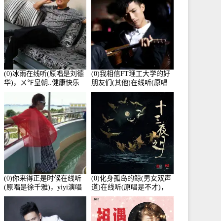
(0)冰雨在线听(原唱是刘德
(0)我相信FT理工大学的好
华)，ㄨ℉皇朝..健康快乐
朋友们(其他)在线听(原唱
演唱点播:26643次
是杨培安)，老乔演唱点
播:23714次
(0)你来得正是时候在线听
(0)化身孤岛的鲸(男女双声
(原唱是徐千雅)，yiyi演唱
道)在线听(原唱是不才)，
点播:21991次
HGBai演唱点播:19428次