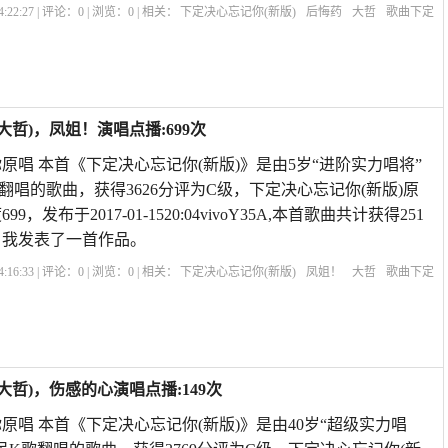
:22:27 | 评论：
0
| 浏览：
0
| 相关：
下定决心忘记你(新版)
后悔药
大哲
歌曲下定
快乐就是想你原唱
歌曲下定决心忘记你
知心爱人原唱
暴林下定决心忘记你
下定
大哲)，凤姐！演唱点播:699次
原唱 本首《下定决心忘记你(新版)》是由5岁“进阶实力唱将”
翻唱的歌曲，获得3626分评为C级，下定决心忘记你(新版)原
，发布于2017-01-1520:04vivoY35A,本首歌曲共计获得251
，我发表了一首作品。
:16:33 | 评论：
0
| 浏览：
0
| 相关：
下定决心忘记你(新版)
凤姐！
大哲
歌曲下定
快乐就是想你原唱
真的好想你原唱
遇上你是我的缘原唱
下定决心忘记你的说
定
大哲)，伤感的心演唱点播:149次
原唱 本首《下定决心忘记你(新版)》是由40岁“超级实力唱