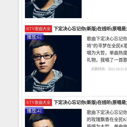
下定决心忘记你原唱
说
遇上你是我的缘原
下定决心忘记你(新版)在线听(原唱是
KTV歌曲大全
播放:62
歌曲下定决心忘记你
将”的寻梦在全民K
唱为大哲，单曲热度62
礼物，我唱了一首
点歌时间：2021-10-21 02
心忘记你原唱
我的快
你是我的缘原唱
下
下定决心忘记你(新版)在线听(原唱是
KTV歌曲大全
播放:42
歌曲下定决心忘记你
的玫瑰飘香在全民K
原唱为大哲，单曲热度42，