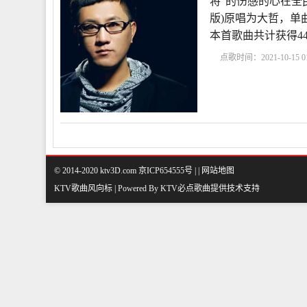
将”的伤感的心在全
版)原唱为大哲，单曲热度
本首歌曲共计获得4
点歌时间：2021-10-15 01
定决心忘记你原唱
我
定决心忘记你歌词
© 2014-2020 ktv3D.com 京ICP654555号 |
|
网站地图
KTV歌曲风向标 | Powered By
KTV必点歌曲
提供技术支持