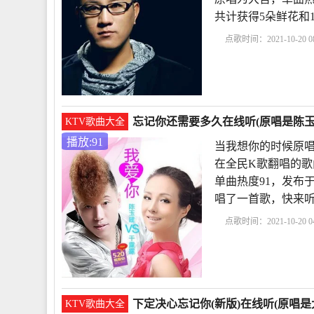
共计获得5朵鲜花和
点歌时间：2021-10-20 08
定决心忘记你原唱
我
定决心忘记你
下定
忘记你还需要多久在线听(原唱是陈玉建
KTV歌曲大全
播放:91
当我想你的时候原唱
在全民K歌翻唱的歌
单曲热度91，发布于2
唱了一首歌，快来
点歌时间：2021-10-20 04
候原唱
下辈子不做男
经来过歌曲原唱
我要
下定决心忘记你(新版)在线听(原唱是
KTV歌曲大全