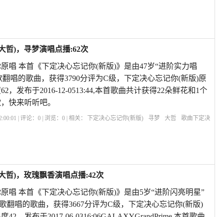
我的快乐就是想你原唱
知心爱人原唱
暴林下定决心忘记你
下定决心忘记你的说
大哲)，寻梦演唱点播:62次
原唱 本首《下定决心忘记你(新版)》是由47岁“进阶实力唱
歌翻唱的歌曲，获得3790分评为C级，下定决心忘记你(新版)原
，发布于2016-12-0513:44,本首歌曲共计获得22朵鲜花和1个
歌，快来听听吧。
:00:01 | 评论：
0
| 浏览：
0
| 相关：
下定决心忘记你(新版)
寻梦
大哲
歌曲下定决
乐就是想你原唱
知心爱人原唱
暴林下定决心忘记你
下定决心忘记你的说说
遇上
大哲)，玫瑰飘香演唱点播:42次
原唱 本首《下定决心忘记你(新版)》是由5岁“进阶闪亮明星”
歌翻唱的歌曲，获得3667分评为C级，下定决心忘记你(新版)
发布于2017-06-0316:06GALAXYGrandPrime,本首歌曲