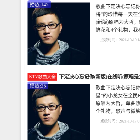
播放:145
歌曲下定决心忘记你
将”的珍惜每一天在
(新版)原唱为大哲，单曲
鲜花和4个礼物，我
点歌时间：2021-10-19 18
下定决心忘记你原唱
你
遇上你是我的缘原
下定决心忘记你(新版)在线听(原唱是
KTV歌曲大全
播放:25
歌曲下定决心忘记你
星”的小龙女在全民
原唱为大哲，单曲热度2
个礼物，歌声与微
点歌时间：2021-10-17 01
决心忘记你原唱
真的
我的缘原唱
下定决