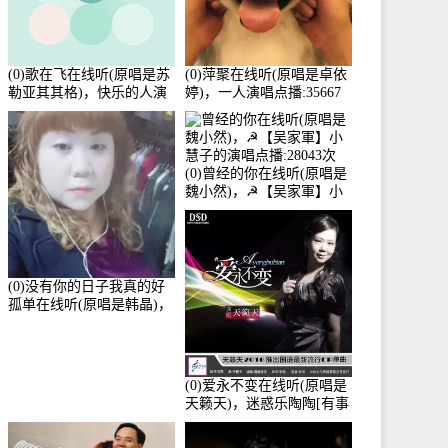
(0)歌在飞在线听(原唱是苏
(0)萍聚在线听(原唱是卓依
勒亚其其格)，快乐的人演
婷)，一人演唱点播:35667
唱点播:36次
次
(0)曾经的你在线听(原唱是
魏小然)，☭【吴家軍】小
慧子的演唱点播:28043次
(0)没有你的日子我真的好
孤单在线听(原唱是韩晶)，
牵手人生（拒礼，花花支
持互动快乐）演唱点
播:30445次
(0)爱永不变在线听(原唱是
天籁天)，迷惑乐陶陶[有事
暂离]演唱点播:27678次