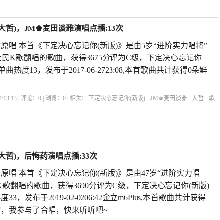
大哲)，JM♚麦田谈雅演唱点播:13次
原唱 本首《下定决心忘记你(新版)》是由5岁“进阶实力唱将”
全民K歌翻唱的歌曲，获得3675分评为C级，下定决心忘记你
曲热度13，发布于2017-06-2723:08,本首歌曲共计获得0朵鲜
:13:13 | 评论：
0
| 浏览：
0
| 相关：
下定决心忘记你(新版)
JM♚麦田谈雅
大哲
歌
我的快乐就是想你原唱
歌曲下定决心忘记你
知心爱人原唱
暴林下定决心忘记
大哲)，后悔药演唱点播:33次
原唱 本首《下定决心忘记你(新版)》是由47岁“进阶实力唱
K歌翻唱的歌曲，获得3690分评为C级，下定决心忘记你(新版)
，发布于2019-02-0206:42金立m6Plus,本首歌曲共计获得
礼物，我参与了合唱，快来听听吧~