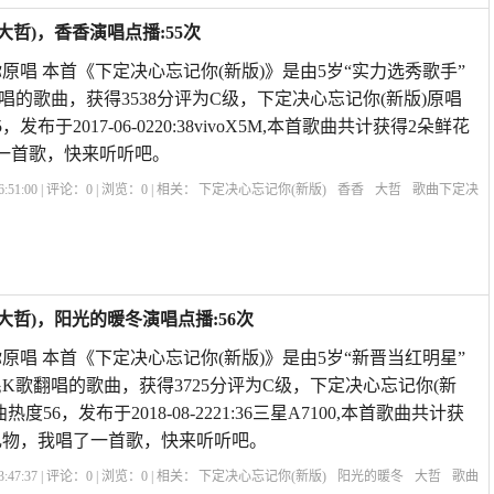
大哲)，香香演唱点播:55次
原唱 本首《下定决心忘记你(新版)》是由5岁“实力选秀歌手”
唱的歌曲，获得3538分评为C级，下定决心忘记你(新版)原唱
布于2017-06-0220:38vivoX5M,本首歌曲共计获得2朵鲜花
一首歌，快来听听吧。
:51:00 | 评论：
0
| 浏览：
0
| 相关：
下定决心忘记你(新版)
香香
大哲
歌曲下定决
乐就是想你原唱
知心爱人原唱
暴林下定决心忘记你
下定决心忘记你的说说
遇上
大哲)，阳光的暖冬演唱点播:56次
原唱 本首《下定决心忘记你(新版)》是由5岁“新晋当红明星”
K歌翻唱的歌曲，获得3725分评为C级，下定决心忘记你(新
56，发布于2018-08-2221:36三星A7100,本首歌曲共计获
个礼物，我唱了一首歌，快来听听吧。
:47:37 | 评论：
0
| 浏览：
0
| 相关：
下定决心忘记你(新版)
阳光的暖冬
大哲
歌曲