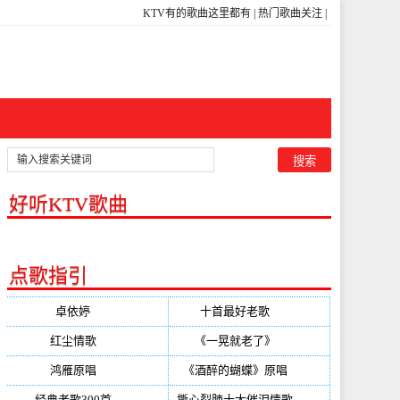
KTV有的歌曲这里都有
|
热门歌曲关注
|
好听KTV歌曲
点歌指引
卓依婷
(350)
十首最好老歌
(300)
红尘情歌
(296)
《一晃就老了》
(253)
鸿雁原唱
(241)
《酒醉的蝴蝶》原唱
(220)
经典老歌300首
(203)
撕心裂肺十大催泪情歌
(195)