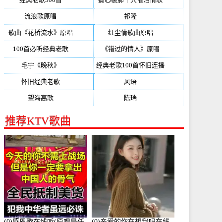
流浪歌原唱
(192)
祁隆
(188)
歌曲《花桥流水》原唱
(170)
红尘情歌曲原唱
(158)
100首必听经典老歌
(150)
《错过的情人》原唱
(142)
毛宁《晚秋》
(137)
经典老歌100首怀旧连播
(134)
怀旧经典老歌
(133)
风语
(132)
望海高歌
(131)
陈瑞
(128)
推荐KTV歌曲
(0)感恩歌在线听(原唱是任
(0)亲爱的你在想我吗在线