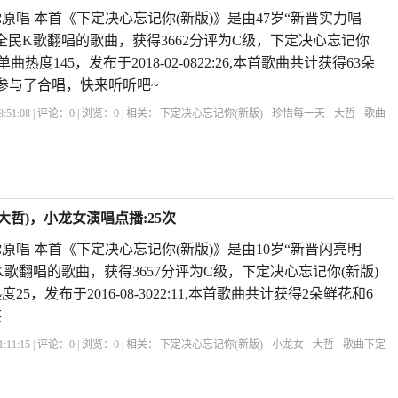
原唱 本首《下定决心忘记你(新版)》是由47岁“新晋实力唱
全民K歌翻唱的歌曲，获得3662分评为C级，下定决心忘记你
热度145，发布于2018-02-0822:26,本首歌曲共计获得63朵
参与了合唱，快来听听吧~
:51:08 | 评论：
0
| 浏览：
0
| 相关：
下定决心忘记你(新版)
珍惜每一天
大哲
歌曲
我的快乐就是想你原唱
下定决心忘记你的说说
知心爱人原唱
暴林下定决心忘记
大哲)，小龙女演唱点播:25次
原唱 本首《下定决心忘记你(新版)》是由10岁“新晋闪亮明
K歌翻唱的歌曲，获得3657分评为C级，下定决心忘记你(新版)
5，发布于2016-08-3022:11,本首歌曲共计获得2朵鲜花和6
笑
:11:15 | 评论：
0
| 浏览：
0
| 相关：
下定决心忘记你(新版)
小龙女
大哲
歌曲下定
好想你原唱
我的快乐就是想你原唱
暴林下定决心忘记你
知心爱人原唱
遇上你是