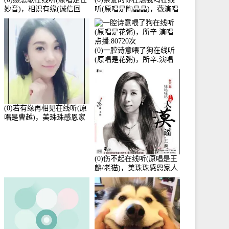
妙音)，相识有缘(诚信回
听(原唱是陶晶晶)，薇演唱
访)演唱点播:161288次
点播:159722次
(0)一腔诗意喂了狗在线听
(原唱是花粥)，所辛.演唱
点播:80720次
(0)若有缘再相见在线听(原
唱是曹越)，美珠珠感恩家
人演唱点播:88675次
(0)伤不起在线听(原唱是王
麟/老猫)，美珠珠感恩家人
演唱点播:80218次