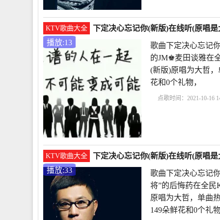
下定决心忘记你(新版)在线听(原唱是
KTV歌曲大全
播放:13
歌曲下定决心忘记你
的JM♚麦田谈雅在
(新版)原唱为大哲，单
花和0个礼物，
点歌时间：2021-10-16 14
曲下定决心忘记你原唱
你
下定决心忘记你
下定决心忘记你(新版)在线听(原唱是
KTV歌曲大全
播放:33
歌曲下定决心忘记你
将”的后悔药在全民
原唱为大哲，单曲热度33
149朵鲜花和0个