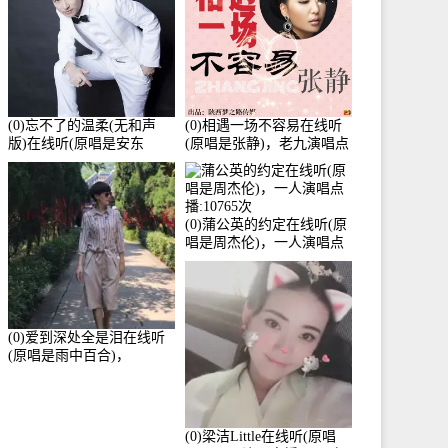
(0)忘不了的温柔(无和声
(0)相遇一场不容易在线听
版)在线听(原唱是安东
(原唱是张静)，老九演唱点
阳)，老九演唱点播:17392
播:11453次
次
(0)蒲公英的约定在线听(原
唱是周杰伦)，一人演唱点
播:10765次
(0)爱到深处全是泪在线听
(原唱是雨中百合)，
Yolanda He演唱点播:11101
次
(0)梁洁Little在线听(原唱