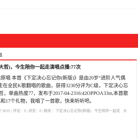
唱
大哲)，今生陪你一起走演唱点播:77次
原唱 本首《下定决心忘记你(新版)》是由20岁“进阶人气偶
走在全民K歌翻唱的歌曲，获得3230分评为C级，下定决心忘
单曲热度77，发布于2017-04-2316:42OPPOA33m,本首歌
花和17个礼物，我唱了一首歌，快来听听吧。
:38:01 | 评论：
0
| 浏览：
0
| 相关：
下定决心忘记你(新版)
今生陪你一起走
大
你原唱
我的快乐就是想你原唱
歌曲下定决心忘记你
知心爱人原唱
下定决心忘记
唱