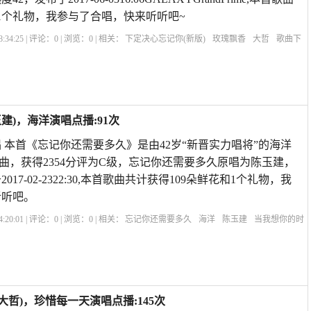
1个礼物，我参与了合唱，快来听听吧~
:34:25 | 评论：
0
| 浏览：
0
| 相关：
下定决心忘记你(新版)
玫瑰飘香
大哲
歌曲下
的快乐就是想你原唱
真的好想你原唱
知心爱人原唱
下定决心忘记你歌词
暴林下
)，海洋演唱点播:91次
 本首《忘记你还需要多久》是由42岁“新晋实力唱将”的海洋
曲，获得2354分评为C级，忘记你还需要多久原唱为陈玉建，
017-02-2322:30,本首歌曲共计获得109朵鲜花和1个礼物，我
听听吧。
:20:01 | 评论：
0
| 浏览：
0
| 相关：
忘记你还需要多久
海洋
陈玉建
当我想你的时
人原唱
忘记你需要多久歌词
歌曲下定决心忘记你原唱
彻彻底底忘记你原唱
爱曾
大哲)，珍惜每一天演唱点播:145次