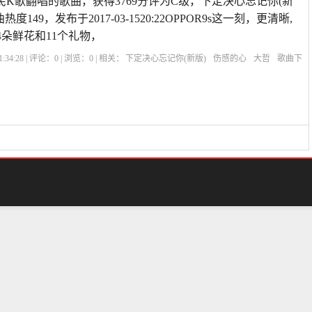
民K歌翻唱的歌曲，获得3769分评为C级，下定决心忘记你(新
149，发布于2017-03-1520:22OPPOR9s这一刻，更清晰,
4朵鲜花和11个礼物，
:34:28 | 评论：
0
| 浏览：
0
| 相关：
下定决心忘记你(新版)
伤感的心
大哲
歌曲下
的快乐就是想你原唱
歌曲下定决心忘记你
知心爱人原唱
暴林下定决心忘记你
下