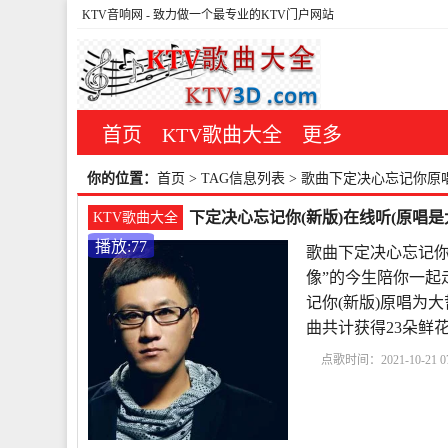
KTV音响网
- 致力做一个最专业的KTV门户网站
首页
KTV歌曲大全
更多
你的位置：
首页
> TAG信息列表 > 歌曲下定决心忘记你原
下定决心忘记你(新版)在线听(原唱是
KTV歌曲大全
播放:77
歌曲下定决心忘记你
像”的今生陪你一起
记你(新版)原唱为大哲，
曲共计获得23朵鲜
点歌时间：2021-10-21 07
哲
歌曲下定决心忘记
你歌词
真的好想你原