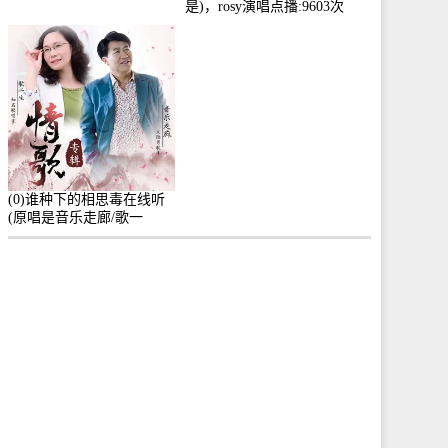
是)，rosy演唱点播:9603次
(0)谁种下的相思毒在线听
(原唱是音乐走廊/歌一
生)，小群演唱点播:8975次