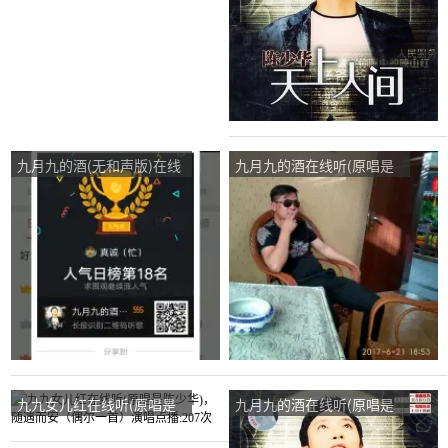
次
九月九的酒(无和声版)在线
九月九的酒在线听(原唱是
听(原唱是陈少华)，真诚演
陈少华)，霸道助理扎西德
唱点播:66次
勒演唱点播:53次
九九女儿红在线听(原唱是
九月九的酒在线听(原唱是
陈少华)，随遇而安（偶尔
陈少华)，花开花落演唱点