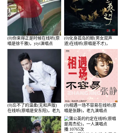
(0)你来得正是时候在线听(原
(0)化身孤岛的鲸(男女双声
唱是徐千雅)，yiyi演唱点
道)在线听(原唱是不才)，
播:21991次
HGBai演唱点播:19428次
(0)忘不了的温柔(无和声版)
(0)相遇一场不容易在线听(原
在线听(原唱是安东阳)，老九
唱是张静)，老九演唱点
演唱点播:17392次
播:11453次