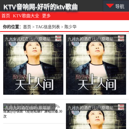
KTV音响网-好听的ktv歌曲
导航
首页
KTV歌曲大全
更多
你的位置：
首页
> TAG信息列表 > 陈少华
九九女儿红在线听(原唱是
九月九的酒在线听(原唱是
陈少华)，随缘一生演唱点
陈少华)，余纯凯演唱点
播:32次
播:46次
九月九的酒在线听(原唱是
九月九的酒在线听(原唱是
陈少华)，霓裳@@倩影
陈少华)，ཌༀൢ龙凤飞舞ༀད
《拒绝私聊》演唱点播:30
大老黑演唱点播:892次