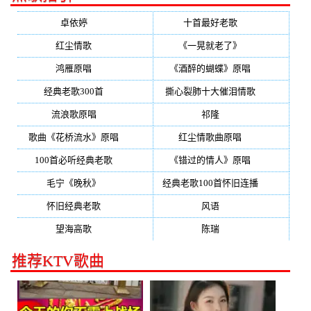
卓依婷
(350)
十首最好老歌
(300)
红尘情歌
(296)
《一晃就老了》
(253)
鸿雁原唱
(241)
《酒醉的蝴蝶》原唱
(220)
经典老歌300首
(203)
撕心裂肺十大催泪情歌
(195)
流浪歌原唱
(192)
祁隆
(188)
歌曲《花桥流水》原唱
(170)
红尘情歌曲原唱
(158)
100首必听经典老歌
(150)
《错过的情人》原唱
(142)
毛宁《晚秋》
(137)
经典老歌100首怀旧连播
(134)
怀旧经典老歌
(133)
风语
(132)
望海高歌
(131)
陈瑞
(128)
推荐KTV歌曲