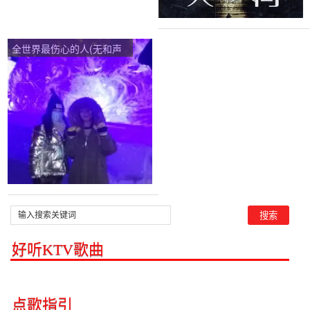
全世界最伤心的人(无和声
版)在线听(原唱是陈少华)，
民哥演唱点播:56次
好听KTV歌曲
点歌指引