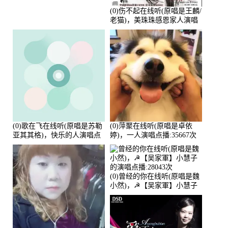
(0)伤不起在线听(原唱是王麟/
老猫)，美珠珠感恩家人演唱
点播:80218次
(0)歌在飞在线听(原唱是苏勒
(0)萍聚在线听(原唱是卓依
亚其其格)，快乐的人演唱点
婷)，一人演唱点播:35667次
播:36次
(0)曾经的你在线听(原唱是魏
小然)，☭【吴家軍】小慧子
的演唱点播:28043次