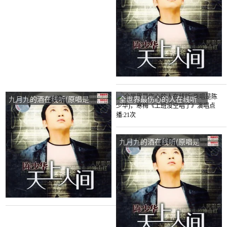
一首）演唱点播:207次
播:12次
九月九的酒在线听(原唱是
全世界最伤心的人在线听
陈少华)，非凡小樱桃演唱
(原唱是陈少华)，寒梅《上
点播:74次
班没空唱了》演唱点播:21
次
九月九的酒在线听(原唱是
陈少华)，秃笔演唱点播:41
次