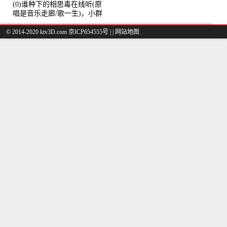
(0)谁种下的相思毒在线听(原
唱是音乐走廊/歌一生)，小群
演唱点播:8975次
© 2014-2020 ktv3D.com 京ICP654555号 |
|
网站地图