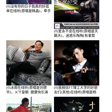
(0)没有你的日子我真的好孤
单在线听(原唱是韩晶)，牵手
人生（拒礼，花花支持互动
快乐）演唱点播:30445次
(0)爱永不变在线听(原唱是天
籁天)，迷惑乐陶陶[有事暂
离]演唱点播:27678次
(0)冰雨在线听(原唱是刘德
(0)我相信FT理工大学的好朋
华)，ㄨ℉皇朝..健康快乐演
友们(其他)在线听(原唱是杨
唱点播:26643次
培安)，老乔演唱点播:23714
次