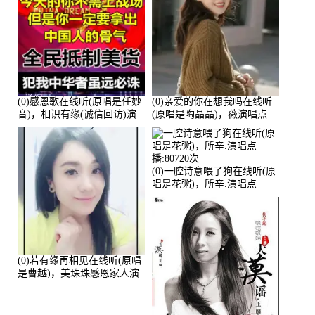
(0)感恩歌在线听(原唱是任妙
(0)亲爱的你在想我吗在线听
音)，相识有缘(诚信回访)演
(原唱是陶晶晶)，薇演唱点
唱点播:161288次
播:159722次
(0)一腔诗意喂了狗在线听(原
唱是花粥)，所辛.演唱点
播:80720次
(0)若有缘再相见在线听(原唱
是曹越)，美珠珠感恩家人演
唱点播:88675次