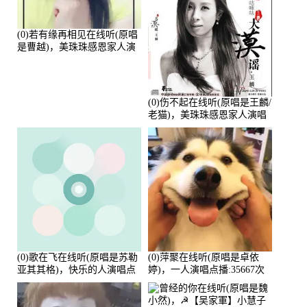
(0)若有缘再相见在线听(原唱
是曹越)，美珠珠感恩家人演
唱点播:88675次
(0)伤不起在线听(原唱是王麟/
老猫)，美珠珠感恩家人演唱
点播:80218次
(0)歌在飞在线听(原唱是苏勒
(0)萍聚在线听(原唱是卓依
亚其其格)，快乐的人演唱点
婷)，一人演唱点播:35667次
播:36次