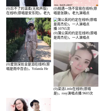
(0)忘不了的温柔(无和声版)
(0)相遇一场不容易在线听(原
在线听(原唱是安东阳)，老九
唱是张静)，老九演唱点
演唱点播:17392次
播:11453次
(0)蒲公英的约定在线听(原唱
是周杰伦)，一人演唱点
播:10765次
(0)爱到深处全是泪在线听(原
唱是雨中百合)，Yolanda He
演唱点播:11101次
(0)梁洁Little在线听(原唱
是)，rosy演唱点播:9603次