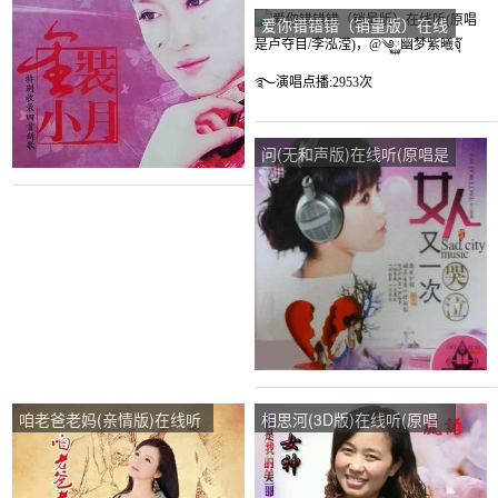
播:129次
し演唱点播:17次
爱你错错错（销量版）在线
听(原唱是卢夺目/李泓滢)，
@༄࿆幽梦紫曦จุ๊࿐演唱点
播:2953次
问(无和声版)在线听(原唱是
梁静茹)，季雯演唱点
播:135次
咱老爸老妈(亲情版)在线听
相思河(3D版)在线听(原唱
(原唱是王小娟)，珍珠宝贝
是风语)，一切随缘演唱点
演唱点播:83次
播:147次