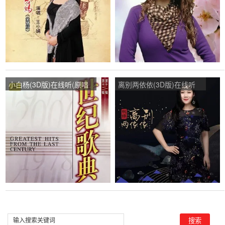
小白杨(3D版)在线听(原唱
离别两依依(3D版)在线听
是阎维文)，南德湖图演唱
(原唱是杭娇)，浴火凤凰(暂
点播:11次
不收录)演唱点播:82次