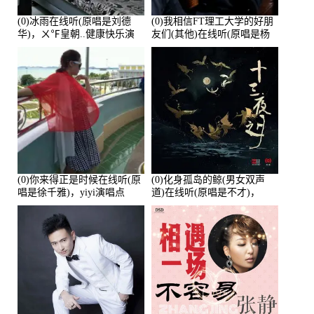
(0)冰雨在线听(原唱是刘德
(0)我相信FT理工大学的好朋
华)，ㄨ℉皇朝..健康快乐演
友们(其他)在线听(原唱是杨
唱点播:26643次
培安)，老乔演唱点播:23714
次
(0)你来得正是时候在线听(原
(0)化身孤岛的鲸(男女双声
唱是徐千雅)，yiyi演唱点
道)在线听(原唱是不才)，
播:21991次
HGBai演唱点播:19428次