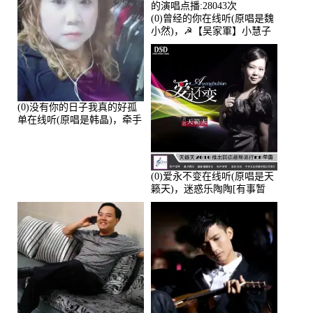
(0)曾经的你在线听(原唱是魏
小然)，☭【吴家軍】小慧子
的演唱点播:28043次
(0)没有你的日子我真的好孤
单在线听(原唱是韩晶)，牵手
人生（拒礼，花花支持互动
快乐）演唱点播:30445次
(0)爱永不变在线听(原唱是天
籁天)，迷惑乐陶陶[有事暂
离]演唱点播:27678次