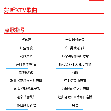
好听KTV歌曲
点歌指引
卓依婷
(350)
十首最好老歌
(300)
红尘情歌
(296)
《一晃就老了》
(253)
鸿雁原唱
(241)
《酒醉的蝴蝶》原唱
(220)
经典老歌300首
(203)
撕心裂肺十大催泪情歌
(195)
流浪歌原唱
(192)
祁隆
(188)
歌曲《花桥流水》原唱
(170)
红尘情歌曲原唱
(158)
100首必听经典老歌
(150)
《错过的情人》原唱
(142)
毛宁《晚秋》
(137)
经典老歌100首怀旧连播
(134)
怀旧经典老歌
(133)
风语
(132)