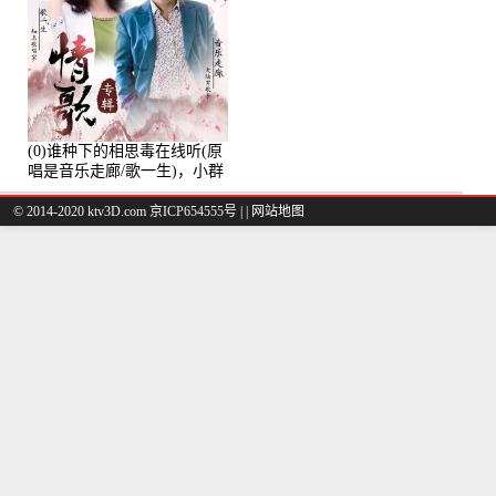
(0)谁种下的相思毒在线听(原
唱是音乐走廊/歌一生)，小群
演唱点播:8975次
© 2014-2020 ktv3D.com 京ICP654555号 |
|
网站地图