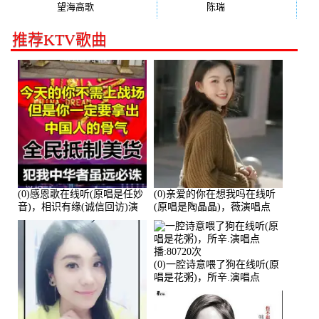
望海高歌
(131)
陈瑞
(128)
推荐KTV歌曲
(0)感恩歌在线听(原唱是任妙
(0)亲爱的你在想我吗在线听
音)，相识有缘(诚信回访)演
(原唱是陶晶晶)，薇演唱点
唱点播:161288次
播:159722次
(0)一腔诗意喂了狗在线听(原
唱是花粥)，所辛.演唱点
播:80720次