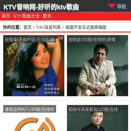
KTV音响网-好听的ktv歌曲
导航
首页
KTV歌曲大全
更多
你的位置：
首页
> TAG信息列表 > 祖国不会忘记我原唱版
甜蜜蜜(无和声版)在线听(原
你别走(3D版)在线听(原唱
唱是邓丽君)，绿叶演唱点
是于凤翔)，蝴蝶演唱点
播:22次
播:44次
像我这样的人(3D版)在线听
妈妈今天来看我(3D版)在线
(原唱是毛不易)，心.安演唱
听(原唱是魏三)，老者演唱
点播:28次
点播:89次