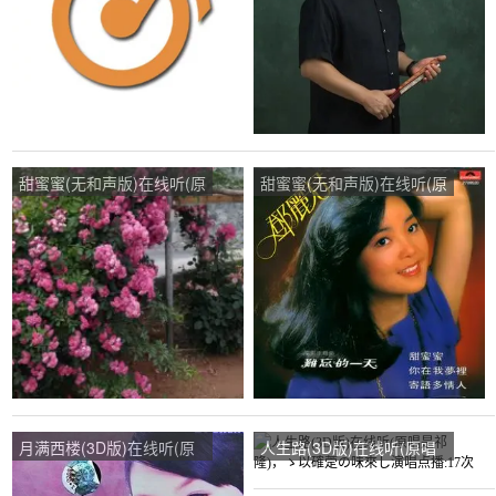
甜蜜蜜(无和声版)在线听(原
甜蜜蜜(无和声版)在线听(原
唱是邓丽君)，你来的刚
唱是邓丽君)，平安演唱点
好。演唱点播:102次
播:20次
月满西楼(3D版)在线听(原
人生路(3D版)在线听(原唱
唱是龚玥)，歌扬演唱点
是祁隆)，ゝ以確萣の味來