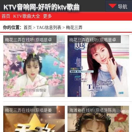
KTV音响网-好听的ktv歌曲
导航
首页
KTV歌曲大全
更多
你的位置：
首页
> TAG信息列表 > 梅花三弄
梅花三弄在线听(原唱是卓
梅花三弄在线听(原唱是卓
依婷)，芳古装18加
依婷)，123演唱点播:40次
V18620029816演唱点
播:1344次
梅花三弄在线听(原唱是姜
海滩别在线听(原唱是陈兆
育恒)，一路上有你演唱点
舜/孙娟)，梅花三弄演唱点
播:56次
播:108次