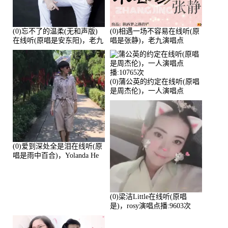
(0)忘不了的温柔(无和声版)
(0)相遇一场不容易在线听(原
在线听(原唱是安东阳)，老九
唱是张静)，老九演唱点
演唱点播:17392次
播:11453次
(0)蒲公英的约定在线听(原唱
是周杰伦)，一人演唱点
播:10765次
(0)爱到深处全是泪在线听(原
唱是雨中百合)，Yolanda He
演唱点播:11101次
(0)梁洁Little在线听(原唱
是)，rosy演唱点播:9603次