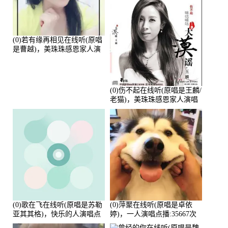
(0)若有缘再相见在线听(原唱
是曹越)，美珠珠感恩家人演
唱点播:88675次
(0)伤不起在线听(原唱是王麟/
老猫)，美珠珠感恩家人演唱
点播:80218次
(0)歌在飞在线听(原唱是苏勒
(0)萍聚在线听(原唱是卓依
亚其其格)，快乐的人演唱点
婷)，一人演唱点播:35667次
播:36次