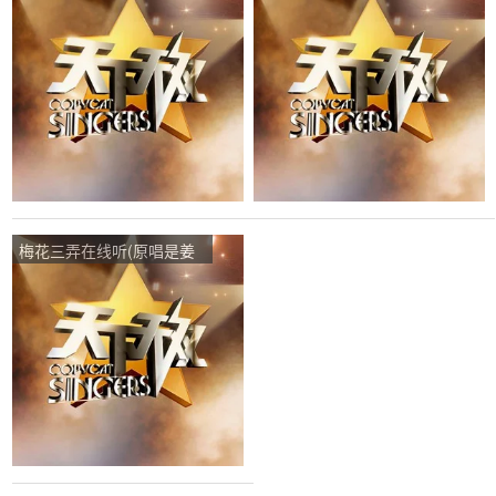
育恒)，今生无悔演唱点
育恒)，翔（退出）演唱点
播:51次
播:236次
梅花三弄在线听(原唱是姜
育恒)，ღ᭄ꦿ雪࿐演唱点
播:18次