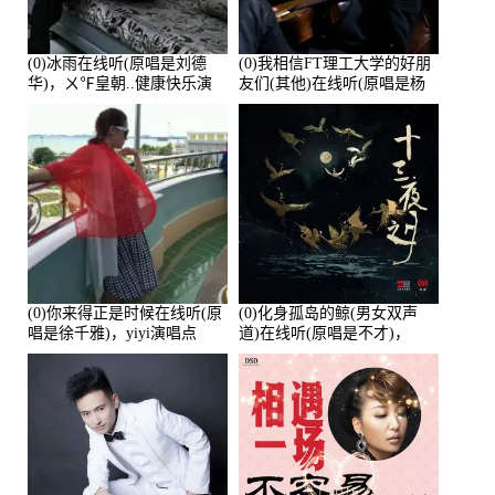
(0)冰雨在线听(原唱是刘德
(0)我相信FT理工大学的好朋
华)，ㄨ℉皇朝..健康快乐演
友们(其他)在线听(原唱是杨
唱点播:26643次
培安)，老乔演唱点播:23714
次
(0)你来得正是时候在线听(原
(0)化身孤岛的鲸(男女双声
唱是徐千雅)，yiyi演唱点
道)在线听(原唱是不才)，
播:21991次
HGBai演唱点播:19428次