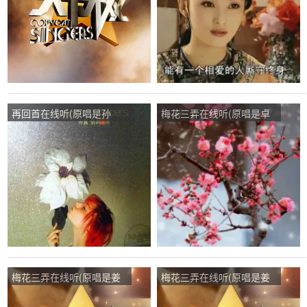
再回首在线听(原唱是孙
梅花三弄在线听(原唱是卓
露)，梅花三弄演唱点播:73
依婷)，爱唱演唱点播:81次
次
梅花三弄在线听(原唱是姜
梅花三弄在线听(原唱是姜
育恒)，卡布奇诺演唱点
育恒)，清馨演唱点播:57次