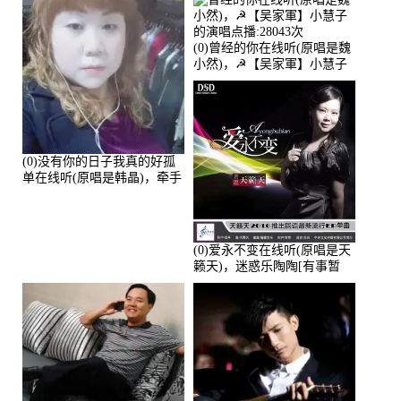
(0)曾经的你在线听(原唱是魏
小然)，☭【吴家軍】小慧子
的演唱点播:28043次
(0)没有你的日子我真的好孤
单在线听(原唱是韩晶)，牵手
人生（拒礼，花花支持互动
快乐）演唱点播:30445次
(0)爱永不变在线听(原唱是天
籁天)，迷惑乐陶陶[有事暂
离]演唱点播:27678次