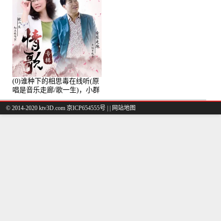
(0)谁种下的相思毒在线听(原
唱是音乐走廊/歌一生)，小群
演唱点播:8975次
© 2014-2020 ktv3D.com 京ICP654555号 |
|
网站地图