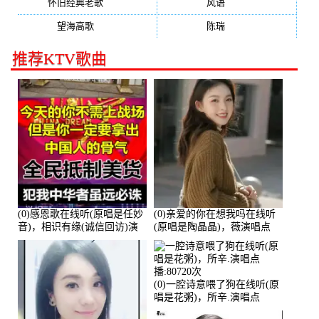
怀旧经典老歌
(133)
风语
(132)
望海高歌
(131)
陈瑞
(128)
推荐KTV歌曲
(0)感恩歌在线听(原唱是任妙
(0)亲爱的你在想我吗在线听
音)，相识有缘(诚信回访)演
(原唱是陶晶晶)，薇演唱点
唱点播:161288次
播:159722次
(0)一腔诗意喂了狗在线听(原
唱是花粥)，所辛.演唱点
播:80720次