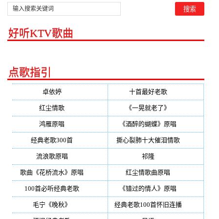
好听KTV歌曲
点歌指引
卓依婷
(350)
十首最好老歌
(300)
红尘情歌
(296)
《一晃就老了》
(253)
鸿雁原唱
(241)
《酒醉的蝴蝶》原唱
(220)
经典老歌300首
(203)
撕心裂肺十大催泪情歌
(195)
流浪歌原唱
(192)
祁隆
(188)
歌曲《花桥流水》原唱
(170)
红尘情歌曲原唱
(158)
100首必听经典老歌
(150)
《错过的情人》原唱
(142)
毛宁《晚秋》
(137)
经典老歌100首怀旧连播
(134)