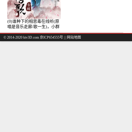
(0)谁种下的相思毒在线听(原
唱是音乐走廊/歌一生)，小群
演唱点播:8975次
© 2014-2020 ktv3D.com 京ICP654555号 |
|
网站地图