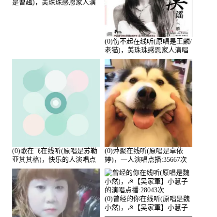
是曹越)，美珠珠感恩家人演
唱点播:88675次
(0)伤不起在线听(原唱是王麟/
老猫)，美珠珠感恩家人演唱
点播:80218次
(0)歌在飞在线听(原唱是苏勒
(0)萍聚在线听(原唱是卓依
亚其其格)，快乐的人演唱点
婷)，一人演唱点播:35667次
播:36次
(0)曾经的你在线听(原唱是魏
小然)，☭【吴家軍】小慧子
的演唱点播:28043次