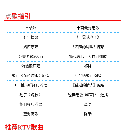
点歌指引
卓依婷
(350)
十首最好老歌
(300)
红尘情歌
(296)
《一晃就老了》
(253)
鸿雁原唱
(241)
《酒醉的蝴蝶》原唱
(220)
经典老歌300首
(203)
撕心裂肺十大催泪情歌
(195)
流浪歌原唱
(192)
祁隆
(188)
歌曲《花桥流水》原唱
(170)
红尘情歌曲原唱
(158)
100首必听经典老歌
(150)
《错过的情人》原唱
(142)
毛宁《晚秋》
(137)
经典老歌100首怀旧连播
(134)
怀旧经典老歌
(133)
风语
(132)
望海高歌
(131)
陈瑞
(128)
推荐KTV歌曲