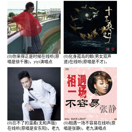
唱点播:26643次
培安)，老乔演唱点播:23714
次
(0)你来得正是时候在线听(原
(0)化身孤岛的鲸(男女双声
唱是徐千雅)，yiyi演唱点
道)在线听(原唱是不才)，
播:21991次
HGBai演唱点播:19428次
(0)忘不了的温柔(无和声版)
(0)相遇一场不容易在线听(原
在线听(原唱是安东阳)，老九
唱是张静)，老九演唱点