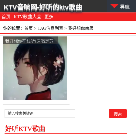
KTV音响网-好听的ktv歌曲
导航
首页
KTV歌曲大全
更多
你的位置：
首页
> TAG信息列表 > 我好想你南辰
我好想你在线听(原唱是苏
打绿)，玖月壹木演唱点
播:764次
好听KTV歌曲