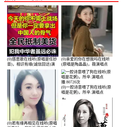
(0)感恩歌在线听(原唱是任妙
(0)亲爱的你在想我吗在线听
音)，相识有缘(诚信回访)演
(原唱是陶晶晶)，薇演唱点
唱点播:161288次
播:159722次
(0)一腔诗意喂了狗在线听(原
唱是花粥)，所辛.演唱点
播:80720次
(0)若有缘再相见在线听(原唱