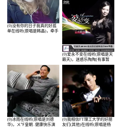
(0)没有你的日子我真的好孤
单在线听(原唱是韩晶)，牵手
人生（拒礼，花花支持互动
快乐）演唱点播:30445次
(0)爱永不变在线听(原唱是天
籁天)，迷惑乐陶陶[有事暂
离]演唱点播:27678次
(0)冰雨在线听(原唱是刘德
(0)我相信FT理工大学的好朋
华)，ㄨ℉皇朝..健康快乐演
友们(其他)在线听(原唱是杨