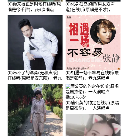
(0)你来得正是时候在线听(原
(0)化身孤岛的鲸(男女双声
唱是徐千雅)，yiyi演唱点
道)在线听(原唱是不才)，
播:21991次
HGBai演唱点播:19428次
(0)忘不了的温柔(无和声版)
(0)相遇一场不容易在线听(原
在线听(原唱是安东阳)，老九
唱是张静)，老九演唱点
演唱点播:17392次
播:11453次
(0)蒲公英的约定在线听(原唱
是周杰伦)，一人演唱点
播:10765次