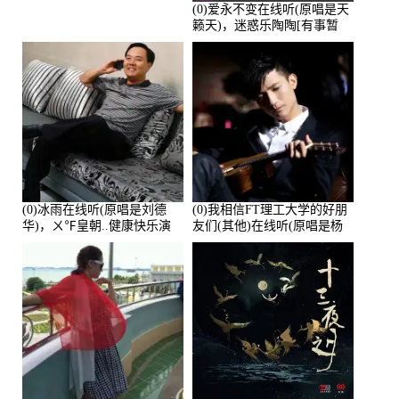
(0)爱永不变在线听(原唱是天
籁天)，迷惑乐陶陶[有事暂
离]演唱点播:27678次
(0)冰雨在线听(原唱是刘德
(0)我相信FT理工大学的好朋
华)，ㄨ℉皇朝..健康快乐演
友们(其他)在线听(原唱是杨
唱点播:26643次
培安)，老乔演唱点播:23714
次