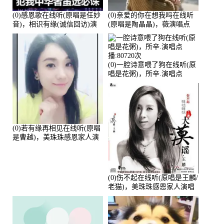
(0)感恩歌在线听(原唱是任妙
(0)亲爱的你在想我吗在线听
音)，相识有缘(诚信回访)演
(原唱是陶晶晶)，薇演唱点
唱点播:161288次
播:159722次
(0)一腔诗意喂了狗在线听(原
唱是花粥)，所辛.演唱点
播:80720次
(0)若有缘再相见在线听(原唱
是曹越)，美珠珠感恩家人演
唱点播:88675次
(0)伤不起在线听(原唱是王麟/
老猫)，美珠珠感恩家人演唱
点播:80218次