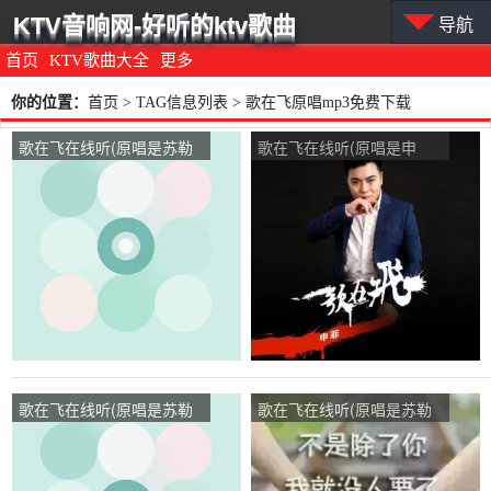
KTV音响网-好听的ktv歌曲
导航
首页
KTV歌曲大全
更多
你的位置：
首页
> TAG信息列表 > 歌在飞原唱mp3免费下载
歌在飞在线听(原唱是苏勒
歌在飞在线听(原唱是申
亚其其格)，方城花屋娟娟
菲)，糖糖演唱点播:86次
演唱点播:96次
歌在飞在线听(原唱是苏勒
歌在飞在线听(原唱是苏勒
亚其其格)，温馨的港湾演
亚其其格)，细雨心如演唱
唱点播:12次
点播:33次