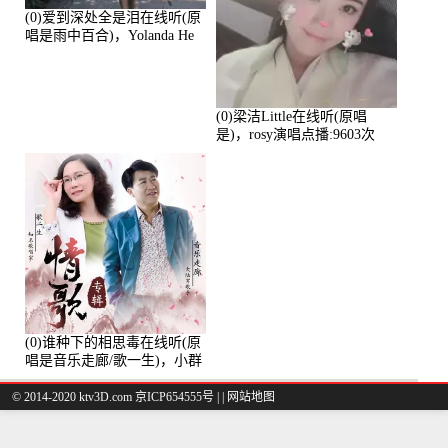
(0)爱到深处全是泪在线听(原
唱是雨中百合)，Yolanda He
演唱点播:11101次
(0)梁洁Little在线听(原唱
是)，rosy演唱点播:9603次
(0)谁种下的相思毒在线听(原
唱是音乐走廊/歌一生)，小群
演唱点播:8975次
© 2014-2020 ktv3D.com 京ICP654555号 |
|
网站地图