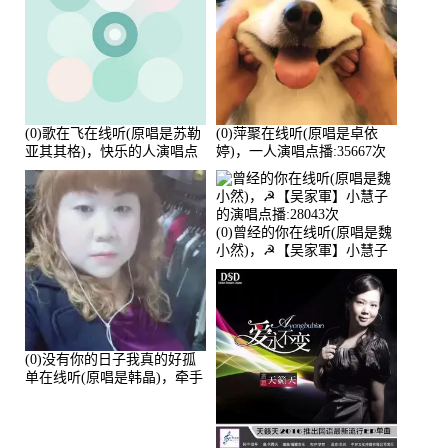
(0)歌在飞在线听(原唱是苏勒
(0)萍聚在线听(原唱是卓依
亚其其格)，快乐的人演唱点
婷)，一人演唱点播:35667次
播:36次
(0)曾经的你在线听(原唱是魏
小然)，☭【吴家軍】小慧子
的演唱点播:28043次
(0)没有你的日子我真的好孤
单在线听(原唱是韩晶)，牵手
人生（拒礼，花花支持互动
快乐）演唱点播:30445次