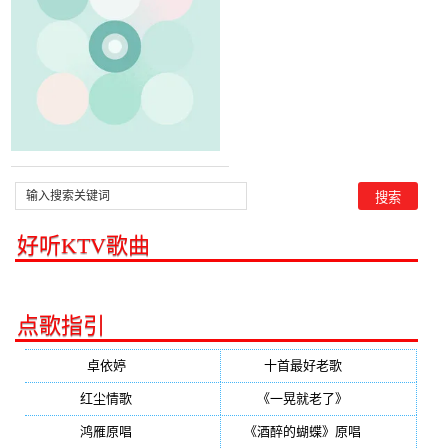
点播:36次
好听KTV歌曲
点歌指引
卓依婷
(350)
十首最好老歌
(300)
红尘情歌
(296)
《一晃就老了》
(253)
鸿雁原唱
(241)
《酒醉的蝴蝶》原唱
(220)