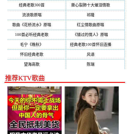
经典老歌300首
(203)
撕心裂肺十大催泪情歌
(195)
流浪歌原唱
(192)
祁隆
(188)
歌曲《花桥流水》原唱
(170)
红尘情歌曲原唱
(158)
100首必听经典老歌
(150)
《错过的情人》原唱
(142)
毛宁《晚秋》
(137)
经典老歌100首怀旧连播
(134)
怀旧经典老歌
(133)
风语
(132)
望海高歌
(131)
陈瑞
(128)
推荐KTV歌曲