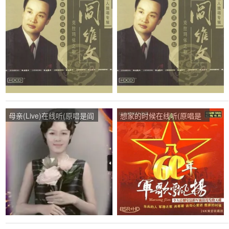
维文)，劲松演唱点播:58次
维文)，林演唱点播:83次
母亲(Live)在线听(原唱是阎
想家的时候在线听(原唱是
维文)，自然风光演唱点
阎维文)，云醉月演唱点
播:51次
播:73次