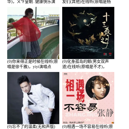
华)，ㄨ℉皇朝..健康快乐演
友们(其他)在线听(原唱是杨
唱点播:26643次
培安)，老乔演唱点播:23714
次
(0)你来得正是时候在线听(原
(0)化身孤岛的鲸(男女双声
唱是徐千雅)，yiyi演唱点
道)在线听(原唱是不才)，
播:21991次
HGBai演唱点播:19428次
(0)忘不了的温柔(无和声版)
(0)相遇一场不容易在线听(原