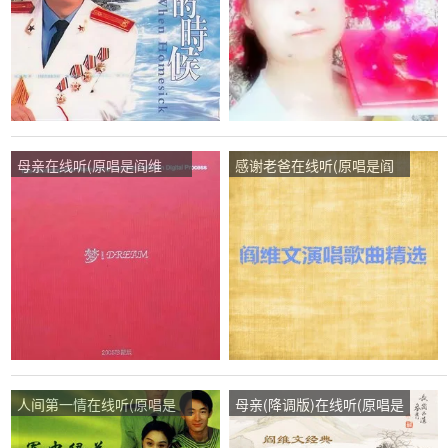
母亲在线听(原唱是阎维
感谢老爸在线听(原唱是阎
文)，幸福一生演唱点播:18
维文)，杰杰豪麦♬ 主唱演
次
唱点播:120次
人间第一情在线听(原唱是
母亲(降调版)在线听(原唱是
阎维文)，秋高气爽演唱点
阎维文)，老歌演唱点