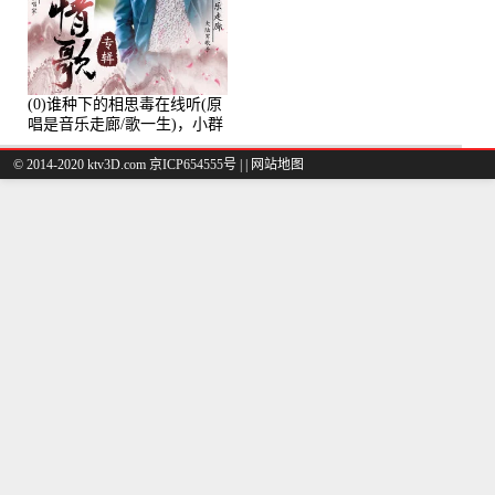
(0)谁种下的相思毒在线听(原
唱是音乐走廊/歌一生)，小群
演唱点播:8975次
© 2014-2020 ktv3D.com 京ICP654555号 |
|
网站地图