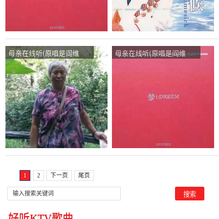
母亲在线听(原唱是阎维
母亲在线听(原唱是阎维
文)，淡雅清风声音部落演
文)，上善若水演唱点播:74
唱点播:56次
次
1
2
下一页
尾页
好听KTV歌曲