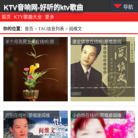
KTV音响网-好听的ktv歌曲
导航
首页
KTV歌曲大全
更多
你的位置：
首页
> TAG信息列表 > 阎维文
半个月亮爬上来在线听(原
康定情歌在线听(原唱是阎
唱是阎维文)，风雨彩虹演
维文)，快乐一生(不互动)演
唱点播:43次
唱点播:149次
送别在线听(原唱是阎维
小白杨在线听(原唱是阎维
文)，老梅演唱点播:53次
文)，梦中蝴蝶演唱点播:30
次