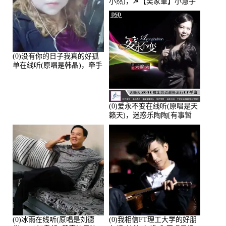
小然)，☭【吴家軍】小慧子
的演唱点播:28043次
(0)没有你的日子我真的好孤
单在线听(原唱是韩晶)，牵手
人生（拒礼，花花支持互动
快乐）演唱点播:30445次
(0)爱永不变在线听(原唱是天
籁天)，迷惑乐陶陶[有事暂
离]演唱点播:27678次
(0)冰雨在线听(原唱是刘德
(0)我相信FT理工大学的好朋