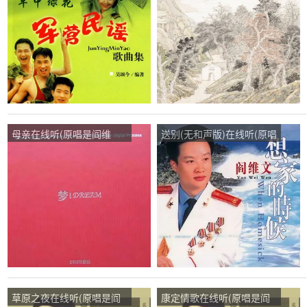
播:34次
播:421次
母亲在线听(原唱是阎维
送别(无和声版)在线听(原唱
文)，云淡风轻演唱点播:10
是阎维文)，峰演唱点
次
播:106次
草原之夜在线听(原唱是阎
康定情歌在线听(原唱是阎