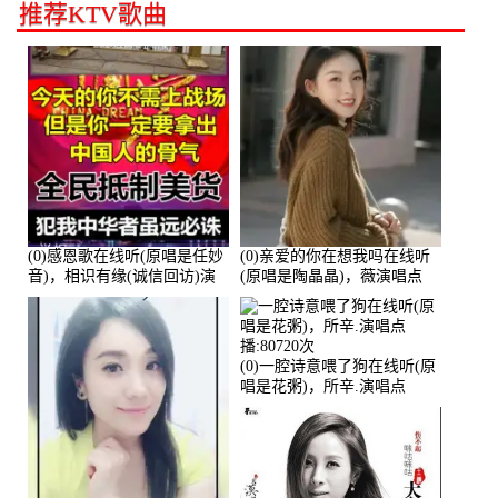
推荐KTV歌曲
(0)感恩歌在线听(原唱是任妙
(0)亲爱的你在想我吗在线听
音)，相识有缘(诚信回访)演
(原唱是陶晶晶)，薇演唱点
唱点播:161288次
播:159722次
(0)一腔诗意喂了狗在线听(原
唱是花粥)，所辛.演唱点
播:80720次