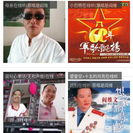
母亲在线听(原唱是阎维
小白杨在线听(原唱是阎维
文)，黑贝演唱点播:162次
文)，瓶演唱点播:29次
说句心里话(无和声版)在线
望星空+十五的月亮在线听
听(原唱是阎维文)，135演
(原唱是董文华，阎维文)，
送别在线听(原唱是阎维
唱点播:51次
碧海蓝天演唱点播:829次
文)，小湖涂仙演唱点播:21
次