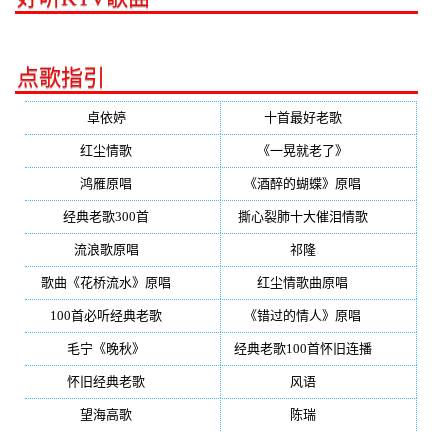
点歌指引
卓依婷
(350)
十首最好老歌
(300)
红尘情歌
(296)
《一晃就老了》
(253)
鸿雁原唱
(241)
《酒醉的蝴蝶》原唱
(220)
经典老歌300首
(203)
撕心裂肺十大催泪情歌
(195)
流浪歌原唱
(192)
祁隆
(188)
歌曲《花桥流水》原唱
(170)
红尘情歌曲原唱
(158)
100首必听经典老歌
(150)
《错过的情人》原唱
(142)
毛宁《晚秋》
(137)
经典老歌100首怀旧连播
(134)
怀旧经典老歌
(133)
风语
(132)
望海高歌
(131)
陈瑞
(128)