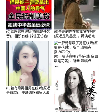
(0)感恩歌在线听(原唱是任妙
(0)亲爱的你在想我吗在线听
音)，相识有缘(诚信回访)演
(原唱是陶晶晶)，薇演唱点
唱点播:161288次
播:159722次
(0)一腔诗意喂了狗在线听(原
唱是花粥)，所辛.演唱点
播:80720次
(0)若有缘再相见在线听(原唱
是曹越)，美珠珠感恩家人演
唱点播:88675次