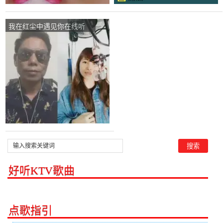
我在红尘中遇见你在线听
(原唱是张冬玲/冷漠)，老龚
来啦演唱点播:128次
好听KTV歌曲
点歌指引