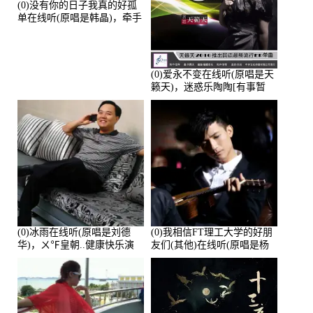
(0)没有你的日子我真的好孤
单在线听(原唱是韩晶)，牵手
人生（拒礼，花花支持互动
快乐）演唱点播:30445次
(0)爱永不变在线听(原唱是天
籁天)，迷惑乐陶陶[有事暂
离]演唱点播:27678次
(0)冰雨在线听(原唱是刘德
(0)我相信FT理工大学的好朋
华)，ㄨ℉皇朝..健康快乐演
友们(其他)在线听(原唱是杨
唱点播:26643次
培安)，老乔演唱点播:23714
次