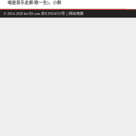
唱是音乐走廊/歌一生)，小群
演唱点播:8975次
© 2014-2020 ktv3D.com 京ICP654555号 |
|
网站地图