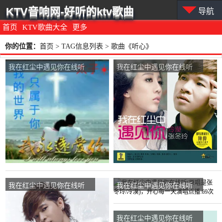
KTV音响网-好听的ktv歌曲
导航
首页
KTV歌曲大全
更多
你的位置：
首页
> TAG信息列表 > 歌曲《听心》
我在红尘中遇见你在线听
我在红尘中遇见你在线听
(原唱是张冬玲/冷漠)，太子
(原唱是张冬玲/冷漠)，曹芹
演唱点播:26次
演唱点播:31次
我在红尘中遇见你在线听
我在红尘中遇见你在线听
(原唱是张冬玲/冷漠)，金
(原唱是张冬玲/冷漠)，开心
星.风儿演唱点播:106次
每一天演唱点播:69次
我在红尘中遇见你在线听