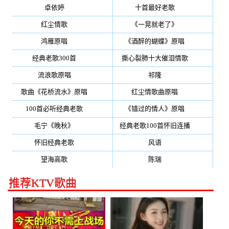
卓依婷
(350)
十首最好老歌
(300)
红尘情歌
(296)
《一晃就老了》
(253)
鸿雁原唱
(241)
《酒醉的蝴蝶》原唱
(220)
经典老歌300首
(203)
撕心裂肺十大催泪情歌
(195)
流浪歌原唱
(192)
祁隆
(188)
歌曲《花桥流水》原唱
(170)
红尘情歌曲原唱
(158)
100首必听经典老歌
(150)
《错过的情人》原唱
(142)
毛宁《晚秋》
(137)
经典老歌100首怀旧连播
(134)
怀旧经典老歌
(133)
风语
(132)
望海高歌
(131)
陈瑞
(128)
推荐KTV歌曲