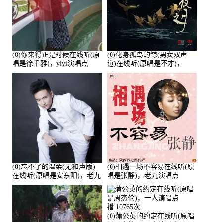
(0)你来得正是时候在线听(原
(0)化身孤岛的鲸(男女双声
唱是徐千雅)，yiyi演唱点
道)在线听(原唱是不才)，
播:21991次
HGBai演唱点播:19428次
(0)忘不了的温柔(无和声版)
(0)相遇一场不容易在线听(原
在线听(原唱是安东阳)，老九
唱是张静)，老九演唱点
演唱点播:17392次
播:11453次
(0)蒲公英的约定在线听(原唱