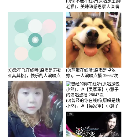
(0)伤不起在线听(原唱是王麟/
老猫)，美珠珠感恩家人演唱
点播:80218次
(0)歌在飞在线听(原唱是苏勒
(0)萍聚在线听(原唱是卓依
亚其其格)，快乐的人演唱点
婷)，一人演唱点播:35667次
播:36次
(0)曾经的你在线听(原唱是魏
小然)，☭【吴家軍】小慧子
的演唱点播:28043次