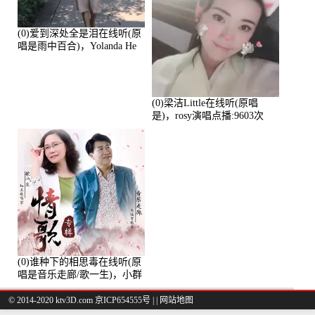
(0)爱到深处全是泪在线听(原
唱是雨中百合)，Yolanda He
演唱点播:11101次
(0)梁洁Little在线听(原唱
是)，rosy演唱点播:9603次
(0)谁种下的相思毒在线听(原
唱是音乐走廊/歌一生)，小群
演唱点播:8975次
© 2014-2020 ktv3D.com 京ICP654555号 |
|
网站地图