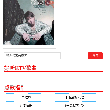
云菲菲)，青春演唱点播:23
次
好听KTV歌曲
点歌指引
卓依婷
(350)
十首最好老歌
(300)
红尘情歌
(296)
《一晃就老了》
(253)