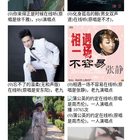
(0)你来得正是时候在线听(原
(0)化身孤岛的鲸(男女双声
唱是徐千雅)，yiyi演唱点
道)在线听(原唱是不才)，
播:21991次
HGBai演唱点播:19428次
(0)忘不了的温柔(无和声版)
(0)相遇一场不容易在线听(原
在线听(原唱是安东阳)，老九
唱是张静)，老九演唱点
演唱点播:17392次
播:11453次
(0)蒲公英的约定在线听(原唱
是周杰伦)，一人演唱点
播:10765次