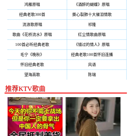
鸿雁原唱
(241)
《酒醉的蝴蝶》原唱
(220)
经典老歌300首
(203)
撕心裂肺十大催泪情歌
(195)
流浪歌原唱
(192)
祁隆
(188)
歌曲《花桥流水》原唱
(170)
红尘情歌曲原唱
(158)
100首必听经典老歌
(150)
《错过的情人》原唱
(142)
毛宁《晚秋》
(137)
经典老歌100首怀旧连播
(134)
怀旧经典老歌
(133)
风语
(132)
望海高歌
(131)
陈瑞
(128)
推荐KTV歌曲