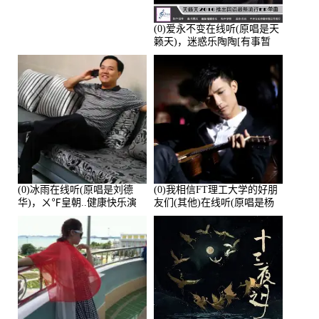
(0)爱永不变在线听(原唱是天
籁天)，迷惑乐陶陶[有事暂
离]演唱点播:27678次
(0)冰雨在线听(原唱是刘德
(0)我相信FT理工大学的好朋
华)，ㄨ℉皇朝..健康快乐演
友们(其他)在线听(原唱是杨
唱点播:26643次
培安)，老乔演唱点播:23714
次