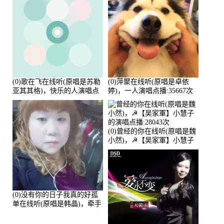
(0)歌在飞在线听(原唱是苏勒
(0)萍聚在线听(原唱是卓依
亚其其格)，快乐的人演唱点
婷)，一人演唱点播:35667次
播:36次
(0)曾经的你在线听(原唱是魏
小然)，☭【吴家軍】小慧子
的演唱点播:28043次
(0)没有你的日子我真的好孤
单在线听(原唱是韩晶)，牵手
人生（拒礼，花花支持互动
快乐）演唱点播:30445次