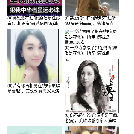
(0)感恩歌在线听(原唱是任妙
(0)亲爱的你在想我吗在线听
音)，相识有缘(诚信回访)演
(原唱是陶晶晶)，薇演唱点
唱点播:161288次
播:159722次
(0)一腔诗意喂了狗在线听(原
唱是花粥)，所辛.演唱点
播:80720次
(0)若有缘再相见在线听(原唱
是曹越)，美珠珠感恩家人演
唱点播:88675次
(0)伤不起在线听(原唱是王麟/
老猫)，美珠珠感恩家人演唱
点播:80218次