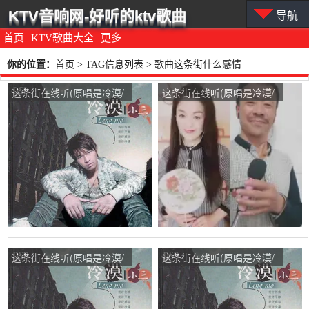
KTV音响网-好听的ktv歌曲
导航
首页
KTV歌曲大全
更多
你的位置：
首页
> TAG信息列表 > 歌曲这条街什么感情
这条街在线听(原唱是冷漠/
这条街在线听(原唱是冷漠/
云菲菲)，心荷听雨演唱点
云菲菲)，♧梅花三弄♡无
播:339次
盐爱徒♡演唱点播:229次
这条街在线听(原唱是冷漠/
这条街在线听(原唱是冷漠/
云菲菲)，夕阳演唱点
云菲菲)，艾华只为你演唱
播:137次
点播:144次