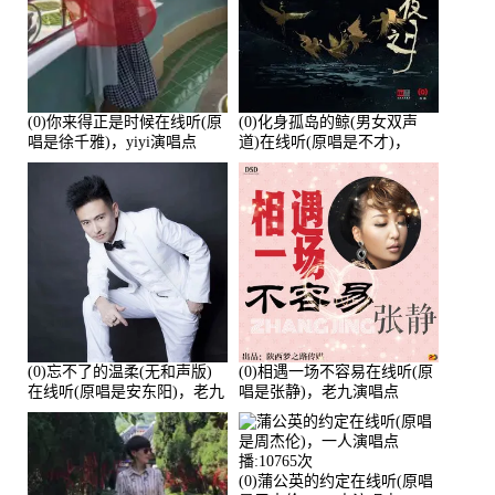
(0)你来得正是时候在线听(原
(0)化身孤岛的鲸(男女双声
唱是徐千雅)，yiyi演唱点
道)在线听(原唱是不才)，
播:21991次
HGBai演唱点播:19428次
(0)忘不了的温柔(无和声版)
(0)相遇一场不容易在线听(原
在线听(原唱是安东阳)，老九
唱是张静)，老九演唱点
演唱点播:17392次
播:11453次
(0)蒲公英的约定在线听(原唱