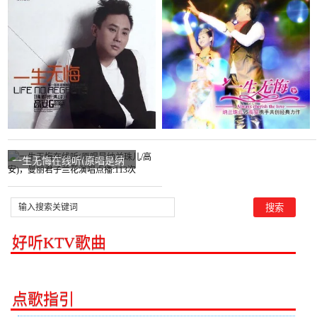
安/杭娇)，《永恒的爱》演
兰珠儿/高安)，霹雳神方哥
唱点播:61次
演唱点播:14次
一生无悔在线听(原唱是纳
兰珠儿/高安)，曼丽君子兰
花演唱点播:113次
好听KTV歌曲
点歌指引