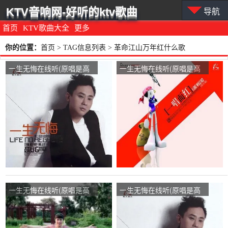
KTV音响网-好听的ktv歌曲
导航
首页
KTV歌曲大全
更多
你的位置：
首页
> TAG信息列表 > 革命江山万年红什么歌
一生无悔在线听(原唱是高
一生无悔在线听(原唱是高
安/杭娇)，湖南湘西演唱点
安/杭娇)，开心的人演唱点
播:96次
播:72次
一生无悔在线听(原唱是高
一生无悔在线听(原唱是高
安/杭娇)，不见不散演唱点
安/杭娇)，兰兰演唱点播:23
播:396次
次