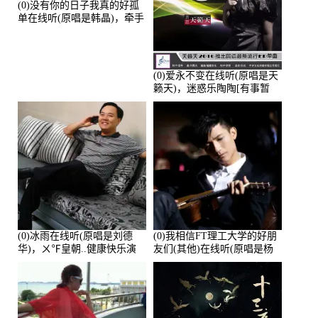
(0)没有你的日子我真的好孤
单在线听(原唱是韩晶)，牵手
人生（拒礼，花花支持互动
快乐）演唱点播:30445次
(0)爱永不变在线听(原唱是天
籁天)，迷惑乐陶陶[有事暂
离]演唱点播:27678次
(0)冰雨在线听(原唱是刘德
(0)我相信FT理工大学的好朋
华)，ㄨ℉皇朝..健康快乐演
友们(其他)在线听(原唱是杨
唱点播:26643次
培安)，老乔演唱点播:23714
次