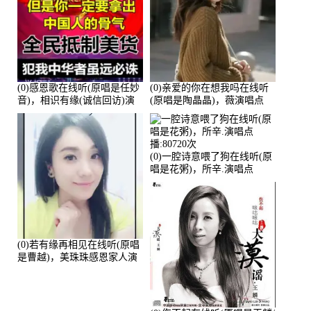
(0)感恩歌在线听(原唱是任妙
(0)亲爱的你在想我吗在线听
音)，相识有缘(诚信回访)演
(原唱是陶晶晶)，薇演唱点
唱点播:161288次
播:159722次
(0)一腔诗意喂了狗在线听(原
唱是花粥)，所辛.演唱点
播:80720次
(0)若有缘再相见在线听(原唱
是曹越)，美珠珠感恩家人演
唱点播:88675次