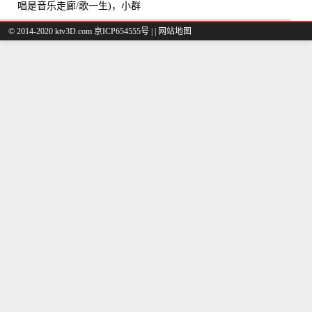
唱是音乐走廊/歌一生)，小群
演唱点播:8975次
© 2014-2020 ktv3D.com 京ICP654555号 |
|
网站地图