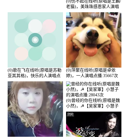
(0)伤不起在线听(原唱是王麟/
老猫)，美珠珠感恩家人演唱
点播:80218次
(0)歌在飞在线听(原唱是苏勒
(0)萍聚在线听(原唱是卓依
亚其其格)，快乐的人演唱点
婷)，一人演唱点播:35667次
播:36次
(0)曾经的你在线听(原唱是魏
小然)，☭【吴家軍】小慧子
的演唱点播:28043次