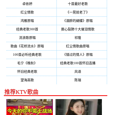
卓依婷
(350)
十首最好老歌
(300)
红尘情歌
(296)
《一晃就老了》
(253)
鸿雁原唱
(241)
《酒醉的蝴蝶》原唱
(220)
经典老歌300首
(203)
撕心裂肺十大催泪情歌
(195)
流浪歌原唱
(192)
祁隆
(188)
歌曲《花桥流水》原唱
(170)
红尘情歌曲原唱
(158)
100首必听经典老歌
(150)
《错过的情人》原唱
(142)
毛宁《晚秋》
(137)
经典老歌100首怀旧连播
(134)
怀旧经典老歌
(133)
风语
(132)
望海高歌
(131)
陈瑞
(128)
推荐KTV歌曲