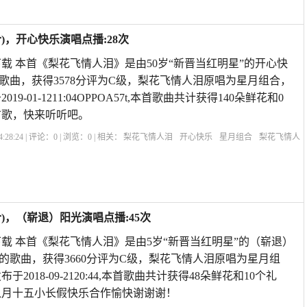
)，开心快乐演唱点播:28次
载 本首《梨花飞情人泪》是由50岁“新晋当红明星”的开心快
歌曲，获得3578分评为C级，梨花飞情人泪原唱为星月组合，
19-01-1211:04OPPOA57t,本首歌曲共计获得140朵鲜花和0
首歌，快来听听吧。
:28:24 | 评论：
0
| 浏览：
0
| 相关：
梨花飞情人泪
开心快乐
星月组合
梨花飞情人
人泪双人唱
歌曲《梨花飞情人泪》
梨花开过情人泪歌曲
梨花飞情人泪对唱歌曲
)，（崭退）阳光演唱点播:45次
载 本首《梨花飞情人泪》是由5岁“新晋当红明星”的（崭退）
的歌曲，获得3660分评为C级，梨花飞情人泪原唱为星月组
于2018-09-2120:44,本首歌曲共计获得48朵鲜花和10个礼
八月十五小长假快乐合作愉快谢谢谢！