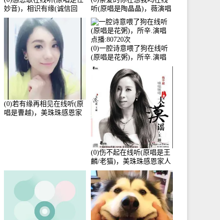
妙音)，相识有缘(诚信回
听(原唱是陶晶晶)，薇演唱
访)演唱点播:161288次
点播:159722次
(0)一腔诗意喂了狗在线听
(原唱是花粥)，所辛.演唱
点播:80720次
(0)若有缘再相见在线听(原
唱是曹越)，美珠珠感恩家
人演唱点播:88675次
(0)伤不起在线听(原唱是王
麟/老猫)，美珠珠感恩家人
演唱点播:80218次