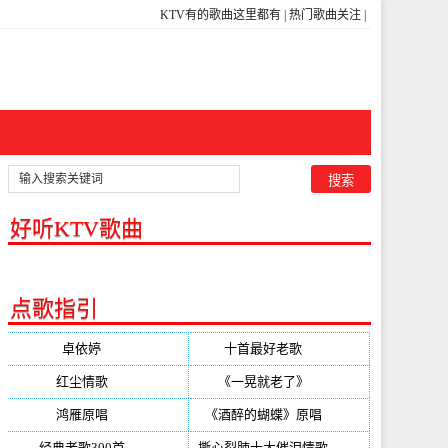
KTV有的歌曲这里都有
|
热门歌曲关注
|
好听KTV歌曲
点歌指引
卓依婷
(350)
十首最好老歌
(300)
红尘情歌
(296)
《一晃就老了》
(253)
鸿雁原唱
(241)
《酒醉的蝴蝶》原唱
(220)
经典老歌300首
(203)
撕心裂肺十大催泪情歌
(195)