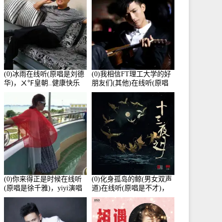
(0)冰雨在线听(原唱是刘德
(0)我相信FT理工大学的好
华)，ㄨ℉皇朝..健康快乐
朋友们(其他)在线听(原唱
演唱点播:26643次
是杨培安)，老乔演唱点
播:23714次
(0)你来得正是时候在线听
(0)化身孤岛的鲸(男女双声
(原唱是徐千雅)，yiyi演唱
道)在线听(原唱是不才)，
点播:21991次
HGBai演唱点播:19428次