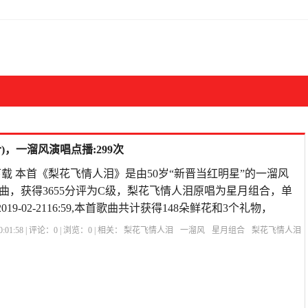
，一溜风演唱点播:299次
载 本首《梨花飞情人泪》是由50岁“新晋当红明星”的一溜风
曲，获得3655分评为C级，梨花飞情人泪原唱为星月组合，单
19-02-2116:59,本首歌曲共计获得148朵鲜花和3个礼物，
:01:58 | 评论：
0
| 浏览：
0
| 相关：
梨花飞情人泪
一溜风
星月组合
梨花飞情人泪
泪双人唱
歌曲《梨花飞情人泪》
梨花开过情人泪歌曲
梨花飞情人泪对唱歌曲