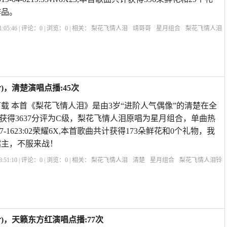
作品。
:05:46 | 评论：
0
| 浏览：
0
| 相关：
梨花飞情人泪
靖哥哥
星月组合
梨花飞情人泪
泪双人唱
歌曲《梨花飞情人泪》
梨花开过情人泪歌曲
梨花飞情人泪对唱歌曲
，清楚演唱点播:45次
载 本首《梨花飞情人泪》是由3岁“进阶人气偶像”的清楚在全
获得3637分评为C级，梨花飞情人泪原唱为星月组合，单曲热
07-1623:02荣耀6X,本首歌曲共计获得173朵鲜花和0个礼物，我
擂主，不服来战！
:51:10 | 评论：
0
| 浏览：
0
| 相关：
梨花飞情人泪
清楚
星月组合
梨花飞情人泪铃
双人唱
歌曲《梨花飞情人泪》
梨花开过情人泪歌曲
梨花飞情人泪对唱歌曲
)，天籁东方红演唱点播:77次