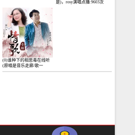
是)，rosy演唱点播:9603次
(0)谁种下的相思毒在线听
(原唱是音乐走廊/歌一
生)，小群演唱点播:8975次