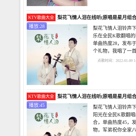
梨花飞情人泪在线听(原唱是星月组合
KTV歌曲大全
播放:28
梨花飞情人泪铃声下
乐在全民K歌翻唱的
单曲热度28，发布于20
个礼物，我唱了一
点歌时间：2022-01-09 14
泪铃声下载
梨花飞情
梨花飞情人泪在线听(原唱是星月组合
KTV歌曲大全
播放:45
梨花飞情人泪铃声下
阳光在全民K歌翻唱
合，单曲热度45，发布
物，军弟祝你全家