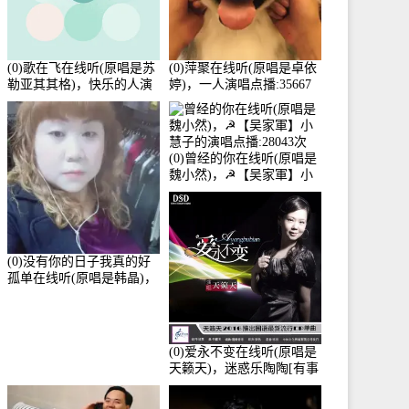
(0)歌在飞在线听(原唱是苏
(0)萍聚在线听(原唱是卓依
勒亚其其格)，快乐的人演
婷)，一人演唱点播:35667
唱点播:36次
次
(0)曾经的你在线听(原唱是
魏小然)，☭【吴家軍】小
慧子的演唱点播:28043次
(0)没有你的日子我真的好
孤单在线听(原唱是韩晶)，
牵手人生（拒礼，花花支
持互动快乐）演唱点
播:30445次
(0)爱永不变在线听(原唱是
天籁天)，迷惑乐陶陶[有事
暂离]演唱点播:27678次