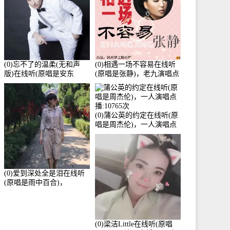
(0)忘不了的温柔(无和声
(0)相遇一场不容易在线听
版)在线听(原唱是安东
(原唱是张静)，老九演唱点
阳)，老九演唱点播:17392
播:11453次
次
(0)蒲公英的约定在线听(原
唱是周杰伦)，一人演唱点
播:10765次
(0)爱到深处全是泪在线听
(原唱是雨中百合)，
Yolanda He演唱点播:11101
次
(0)梁洁Little在线听(原唱