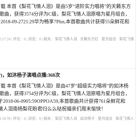
载 本首《梨花飞情人泪》是由5岁“进阶实力唱将”的天籁东方
歌曲，获得3574分评为C级，梨花飞情人泪原唱为星月组合，
18-09-2721:29华为畅享7Plus,本首歌曲共计获得55朵鲜花和
:17:24 | 评论：
0
| 浏览：
0
| 相关：
梨花飞情人泪
天籁东方红
星月组合
梨花飞情
情人泪双人唱
歌曲《梨花飞情人泪》
梨花开过情人泪歌曲
梨花飞情人泪对唱歌
，如沐杨子演唱点播:368次
载 本首《梨花飞情人泪》是由47岁“超级实力唱将”的如沐杨
歌曲，获得3754分评为C级，梨花飞情人泪原唱为星月组合，
018-06-0905:59OPPOA59,本首歌曲共计获得761朵鲜花和
飞情人泪南杨梨花盼君归么么哒祝福亲们周末愉快！
:10:59 | 评论：
0
| 浏览：
0
| 相关：
梨花飞情人泪
如沐杨子
星月组合
梨花飞情人
人泪双人唱
歌曲《梨花飞情人泪》
梨花开过情人泪歌曲
梨花飞情人泪对唱歌曲