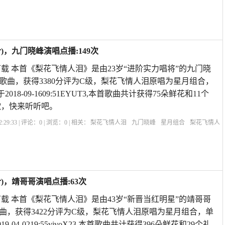
，九门晓峰演唱点播:149次
载 本首《梨花飞情人泪》是由23岁“进阶实力唱将”的九门晓
歌曲，获得3380分评为C级，梨花飞情人泪原唱为星月组合，
018-09-1609:51EYUT3,本首歌曲共计获得75朵鲜花和11个
歌，快来听听吧。
:29:33 | 评论：
0
| 浏览：
0
| 相关：
梨花飞情人泪
九门晓峰
星月组合
梨花飞情人
人泪双人唱
歌曲《梨花飞情人泪》
梨花开过情人泪歌曲
梨花飞情人泪对唱歌曲
，靖哥哥演唱点播:63次
载 本首《梨花飞情人泪》是由43岁“新晋当红明星”的靖哥哥
曲，获得3422分评为C级，梨花飞情人泪原唱为星月组合，单
9-04-0219:55vivoX23,本首歌曲共计获得396朵鲜花和29个礼