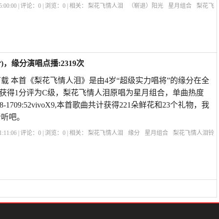
:00:00 | 评论：
0
| 浏览：
0
| 相关：
梨花飞情人泪
（崭退）阳光
星月组合
梨花飞
飞情人泪双人唱
歌曲《梨花飞情人泪》
梨花开过情人泪歌曲
梨花飞情人泪对唱歌
，缘分演唱点播:2319次
载 本首《梨花飞情人泪》是由4岁“超级实力唱将”的缘分在全
获得1分评为C级，梨花飞情人泪原唱为星月组合，单曲热度
-08-1709:52vivoX9,本首歌曲共计获得221朵鲜花和23个礼物，我
听听吧。
:11:06 | 评论：
0
| 浏览：
0
| 相关：
梨花飞情人泪
缘分
星月组合
梨花飞情人泪铃
双人唱
歌曲《梨花飞情人泪》
梨花开过情人泪歌曲
梨花飞情人泪对唱歌曲