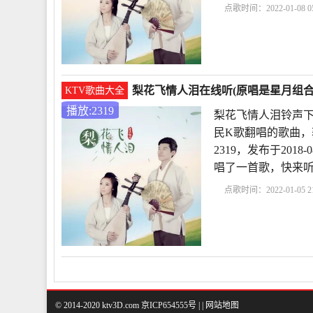
点歌时间：2022-01-08 05
情人泪铃声下载
梨花
曲
梨花飞情人泪在线听(原唱是星月组合)
KTV歌曲大全
播放:2319
梨花飞情人泪铃声下
民K歌翻唱的歌曲，
2319，发布于2018
唱了一首歌，快来
点歌时间：2022-01-05 21
声下载
梨花飞情人泪
© 2014-2020 ktv3D.com 京ICP654555号 |
|
网站地图