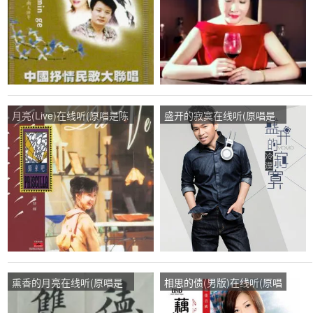
播:481次
月亮(Live)在线听(原唱是陈
盛开的寂寞在线听(原唱是
慧娴)，陈海华演唱点播:89
冷漠)，青钱学士演唱点
次
播:93次
熏香的月亮在线听(原唱是
相思的债(男版)在线听(原唱
十纯文君)，宁静致远演唱
是陈瑞)， 勿忘我演唱点