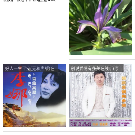
是Ain听说家族)，“错
线听(原唱是李娜)，雪花飘
过”。。演唱点播:45次
飘演唱点播:94次
好人一生平安(无和声版)在
别说爱情有多美在线听(原
线听(原唱是李娜)，小玲演
唱是望海高歌)，雨后的天
唱点播:53次
空（不回访了）演唱点
播:54次