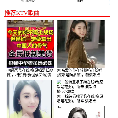
望海高歌
(131)
陈瑞
(128)
推荐KTV歌曲
(0)感恩歌在线听(原唱是任妙
(0)亲爱的你在想我吗在线听
音)，相识有缘(诚信回访)演
(原唱是陶晶晶)，薇演唱点
唱点播:161288次
播:159722次
(0)一腔诗意喂了狗在线听(原
唱是花粥)，所辛.演唱点
播:80720次