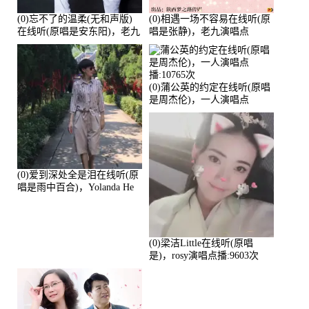
(0)忘不了的温柔(无和声版)
(0)相遇一场不容易在线听(原
在线听(原唱是安东阳)，老九
唱是张静)，老九演唱点
演唱点播:17392次
播:11453次
(0)蒲公英的约定在线听(原唱
是周杰伦)，一人演唱点
播:10765次
(0)爱到深处全是泪在线听(原
唱是雨中百合)，Yolanda He
演唱点播:11101次
(0)梁洁Little在线听(原唱
是)，rosy演唱点播:9603次