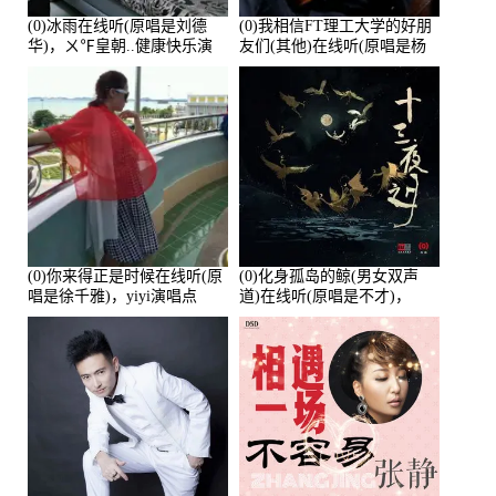
(0)冰雨在线听(原唱是刘德
(0)我相信FT理工大学的好朋
华)，ㄨ℉皇朝..健康快乐演
友们(其他)在线听(原唱是杨
唱点播:26643次
培安)，老乔演唱点播:23714
次
(0)你来得正是时候在线听(原
(0)化身孤岛的鲸(男女双声
唱是徐千雅)，yiyi演唱点
道)在线听(原唱是不才)，
播:21991次
HGBai演唱点播:19428次