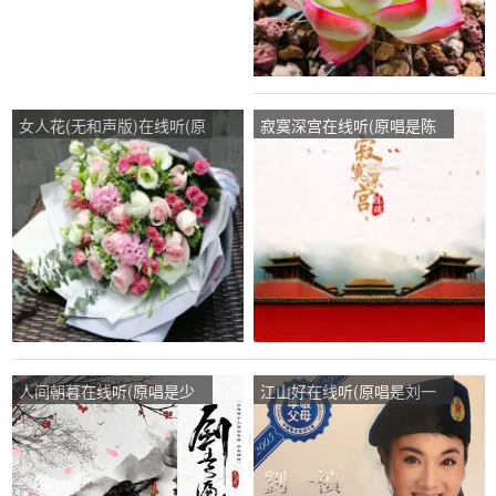
女人花(无和声版)在线听(原
寂寞深宫在线听(原唱是陈
唱是梅艳芳)，刘圆演唱点
瑞)，敏（退出暂停互动）
播:130次
演唱点播:534次
人间朝暮在线听(原唱是少
江山好在线听(原唱是刘一
司命/CRITTY)，竹儿(感恩
祯)，许沈毅演唱点播:25次
遇见)演唱点播:785次