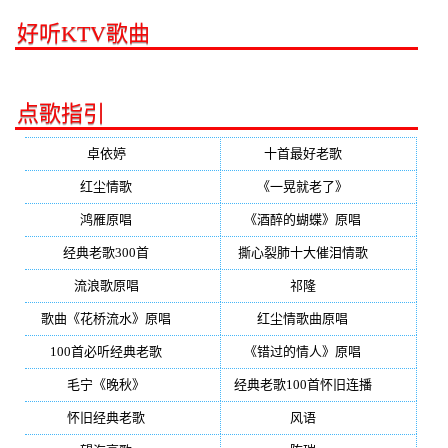
好听KTV歌曲
点歌指引
卓依婷
(350)
十首最好老歌
(300)
红尘情歌
(296)
《一晃就老了》
(253)
鸿雁原唱
(241)
《酒醉的蝴蝶》原唱
(220)
经典老歌300首
(203)
撕心裂肺十大催泪情歌
(195)
流浪歌原唱
(192)
祁隆
(188)
歌曲《花桥流水》原唱
(170)
红尘情歌曲原唱
(158)
100首必听经典老歌
(150)
《错过的情人》原唱
(142)
毛宁《晚秋》
(137)
经典老歌100首怀旧连播
(134)
怀旧经典老歌
(133)
风语
(132)