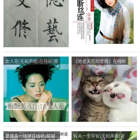
点播:210次
播:90次
女人花(无和声版)在线听(原
《地老天荒的爱情》在线听
唱是梅艳芳)，深谷幽兰演
(原唱是雪小禅)，沧海月明
唱点播:14次
演唱点播:88次
爱情是一场梦在线听(原唱
好人一生平安(无和声版)在