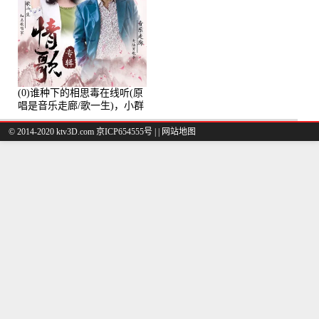
(0)谁种下的相思毒在线听(原
唱是音乐走廊/歌一生)，小群
演唱点播:8975次
© 2014-2020 ktv3D.com 京ICP654555号 |
|
网站地图