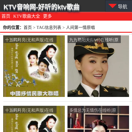
KTV音响网-好听的ktv歌曲
导航
首页
KTV歌曲大全
更多
你的位置：
首页
> TAG信息列表 > 人间第一情原唱
十五的月亮(无和声版)在线
九九艳阳天(Live)在线听(原
听(原唱是董文华)，黑玫瑰
唱是谭晶/阎维文)，玫瑰婆
演唱点播:126次
婆演唱点播:20次
十五的月亮(无和声版)在线
多情总为无情伤在线听(原
听(原唱是董文华)，梦想演
唱是于千慧)，林志萍/红雨
唱点播:21次
(我是一只孤雁)演唱点