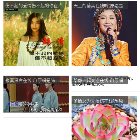
伤不起的爱情伤不起的你在
天上的菊美在线听(原唱是
线听(原唱是彭清)，情ySq
降央卓玛)，人生如梦演唱
演唱点播:146次
点播:63次
寂寞深宫在线听(原唱是陈
陪你一起变老在线听(原唱
瑞)，蓝天演唱点播:186次
是唐古)，爱婷演唱点
播:195次
多情总为无情伤在线听(原
唱是降央卓玛)，麒麟（波
澜不惊）演唱点播:539次