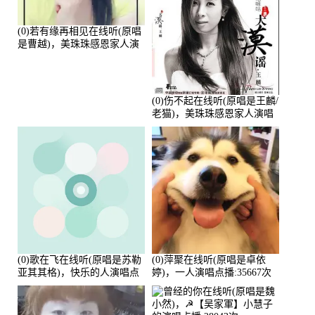
(0)若有缘再相见在线听(原唱
是曹越)，美珠珠感恩家人演
唱点播:88675次
(0)伤不起在线听(原唱是王麟/
老猫)，美珠珠感恩家人演唱
点播:80218次
(0)歌在飞在线听(原唱是苏勒
(0)萍聚在线听(原唱是卓依
亚其其格)，快乐的人演唱点
婷)，一人演唱点播:35667次
播:36次