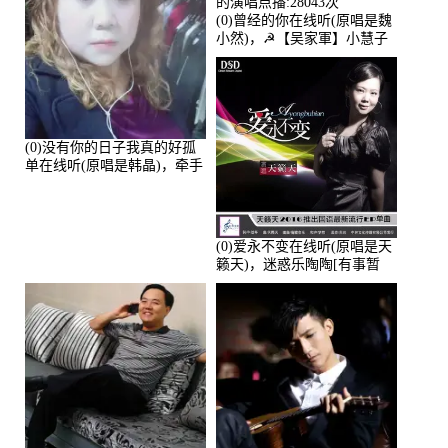
(0)曾经的你在线听(原唱是魏
小然)，☭【吴家軍】小慧子
的演唱点播:28043次
(0)没有你的日子我真的好孤
单在线听(原唱是韩晶)，牵手
人生（拒礼，花花支持互动
快乐）演唱点播:30445次
(0)爱永不变在线听(原唱是天
籁天)，迷惑乐陶陶[有事暂
离]演唱点播:27678次