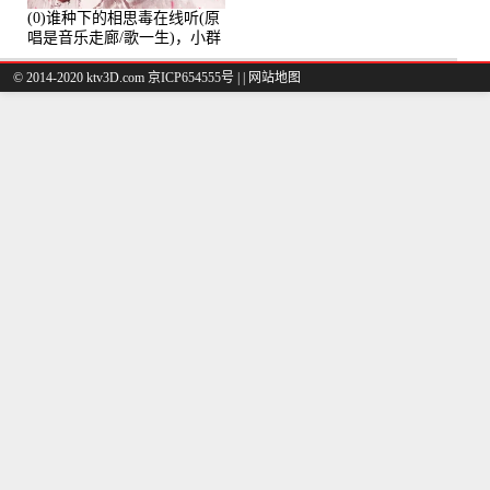
(0)谁种下的相思毒在线听(原
唱是音乐走廊/歌一生)，小群
演唱点播:8975次
© 2014-2020 ktv3D.com 京ICP654555号 |
|
网站地图