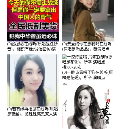
(0)感恩歌在线听(原唱是任妙
(0)亲爱的你在想我吗在线听
音)，相识有缘(诚信回访)演
(原唱是陶晶晶)，薇演唱点
唱点播:161288次
播:159722次
(0)一腔诗意喂了狗在线听(原
唱是花粥)，所辛.演唱点
播:80720次
(0)若有缘再相见在线听(原唱
是曹越)，美珠珠感恩家人演
唱点播:88675次