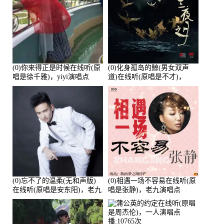
(0)你来得正是时候在线听(原
(0)化身孤岛的鲸(男女双声
唱是徐千雅)，yiyi演唱点
道)在线听(原唱是不才)，
播:21991次
HGBai演唱点播:19428次
(0)忘不了的温柔(无和声版)
(0)相遇一场不容易在线听(原
在线听(原唱是安东阳)，老九
唱是张静)，老九演唱点
演唱点播:17392次
播:11453次