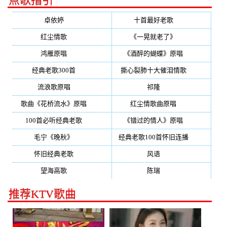
卓依婷
(350)
十首最好老歌
(300)
红尘情歌
(296)
《一晃就老了》
(253)
鸿雁原唱
(241)
《酒醉的蝴蝶》原唱
(220)
经典老歌300首
(203)
撕心裂肺十大催泪情歌
(195)
流浪歌原唱
(192)
祁隆
(188)
歌曲《花桥流水》原唱
(170)
红尘情歌曲原唱
(158)
100首必听经典老歌
(150)
《错过的情人》原唱
(142)
毛宁《晚秋》
(137)
经典老歌100首怀旧连播
(134)
怀旧经典老歌
(133)
风语
(132)
望海高歌
(131)
陈瑞
(128)
推荐KTV歌曲