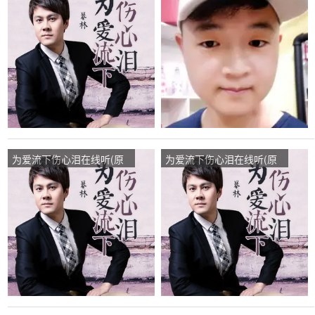
唱是暴林)，‘人生如梦演唱
唱是暴林)，映山红晓歌演
点播:62次
唱点播:18次
为爱流下伤心泪在线听(原
为爱流下伤心泪在线听(原
唱是暴林)，三道疯演唱点
唱是暴林)，夜未眠演唱点
播:212次
播:136次