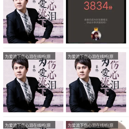
播:139次
播:166次
为爱流下伤心泪在线听(原
为爱流下伤心泪在线听(原
唱是暴林)，我爱平底锅，
唱是暴林)，泽栋演唱点
15683531570，田朋演唱
播:56次
点播:54次
为爱流下伤心泪在线听(原
为爱流下伤心泪在线听(原