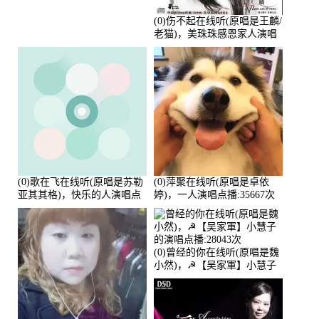
(0)伤不起在线听(原唱是王麟/
老猫)，美珠珠感恩家人演唱
点播:80218次
(0)歌在飞在线听(原唱是苏勒
(0)萍聚在线听(原唱是卓依
亚其其格)，快乐的人演唱点
婷)，一人演唱点播:35667次
播:36次
(0)曾经的你在线听(原唱是魏
小然)，☭【吴家軍】小慧子
的演唱点播:28043次