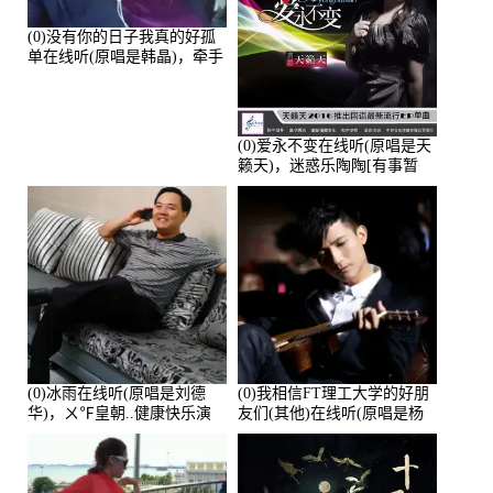
(0)没有你的日子我真的好孤
单在线听(原唱是韩晶)，牵手
人生（拒礼，花花支持互动
快乐）演唱点播:30445次
(0)爱永不变在线听(原唱是天
籁天)，迷惑乐陶陶[有事暂
离]演唱点播:27678次
(0)冰雨在线听(原唱是刘德
(0)我相信FT理工大学的好朋
华)，ㄨ℉皇朝..健康快乐演
友们(其他)在线听(原唱是杨
唱点播:26643次
培安)，老乔演唱点播:23714
次