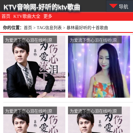
KTV音响网-好听的ktv歌曲
导航
首页
KTV歌曲大全
更多
你的位置：
首页
> TAG信息列表 > 暴林最好听的十首歌曲
为爱流下伤心泪在线听(原
为爱流下伤心泪在线听(原
唱是暴林)，欧兴国演唱点
唱是暴林)，零点天使演唱
播:62次
点播:385次
为爱流下伤心泪在线听(原
为爱流下伤心泪在线听(原
唱是暴林)，被遗忘的角落
唱是暴林)，寂寞演唱点
演唱点播:99次
播:155次