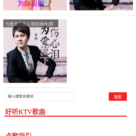
为爱流下伤心泪在线听(原
唱是暴林)，森林不玩币.演
唱点播:79次
好听KTV歌曲
点歌指引