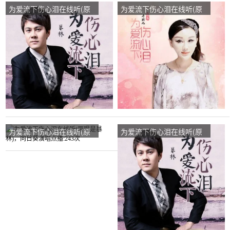
为爱流下伤心泪在线听(原
为爱流下伤心泪在线听(原
唱是暴林)，简单幸福演唱
唱是乔玲儿)，一生平安演
点播:83次
唱点播:52次
为爱流下伤心泪在线听(原
为爱流下伤心泪在线听(原
唱是暴林)，向日葵演唱点
唱是暴林)，祖丽娟演唱点
播:243次
播:36次