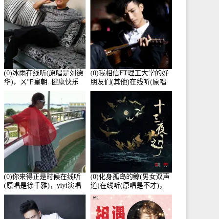
(0)冰雨在线听(原唱是刘德
(0)我相信FT理工大学的好
华)，ㄨ℉皇朝..健康快乐
朋友们(其他)在线听(原唱
演唱点播:26643次
是杨培安)，老乔演唱点
播:23714次
(0)你来得正是时候在线听
(0)化身孤岛的鲸(男女双声
(原唱是徐千雅)，yiyi演唱
道)在线听(原唱是不才)，
点播:21991次
HGBai演唱点播:19428次