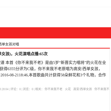
安西单女孩对唱
女孩)，火花演唱点播:65次
谱 本首《你不来我不老》是由5岁“新晋实力唱将”的火花在全
获得6355分评为C级，你不来我不老原唱为高安/西单女孩，
016-08-2118:46,本首歌曲共计获得58朵鲜花和3个礼物，合作
:28:04 | 评论：
0
| 浏览：
0
| 相关：
你不来我不老
火花
高安/西单女孩
你不来我不
不老原唱对唱
你不来我不老的歌词
《你不来我不老》高安西单女孩对唱
你不来我