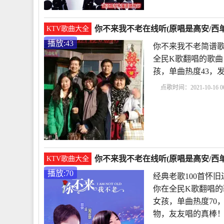
你不来我不老在线听(原唱是高安/西单
KTV歌曲大全
播放:43
你不来我不老简谱歌
全民K歌翻唱的歌曲
孩，单曲热度43，发布
点歌时间：2021-10-16 00
老简谱歌谱
高安的你
唱
你不来我不老西单
你不来我不老在线听(原唱是高安/西单
KTV歌曲大全
播放:70
经典老歌100首怀
你在全民K歌翻唱的
女孩，单曲热度70，发
物，友友唱的真棒