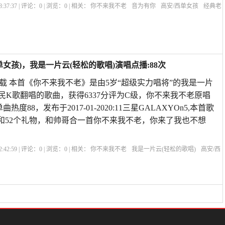
:37:37 | 评论：
0
| 浏览：
0
| 相关：
你不来我不老
音为有你
高安/西单女孩
经典老
来我不老男女对唱
刀郎的《西海情歌》
你不来我不老简谱歌谱
你不来我不老的
女孩)，我是一片云(轻松的歌唱)演唱点播:88次
下载 本首《你不来我不老》是由5岁“超级实力唱将”的我是一片
全民K歌翻唱的歌曲，获得6337分评为C级，你不来我不老原唱
度88，发布于2017-01-2020:11三星GALAXYOn5,本首歌
和52个礼物，和帅哥合一首你不来我不老，你来了我也不想
:42:59 | 评论：
0
| 浏览：
0
| 相关：
你不来我不老
我是一片云(轻松的歌唱)
高安/西
p3下载
你不来我不老dj高安
你不来我不老的歌词
《你不来我不老》高安西单女