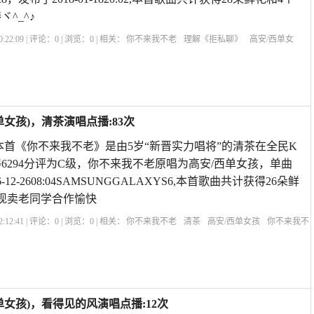
^_^♪
:22:09 | 评论：
0
| 浏览：
0
| 相关：
你不来我不老
理解《拒私聊》
高安/西单女
老
怀旧经典老歌
《你不来我不老》高安西单女孩对唱
歌曲你不来我不老对唱
你
女孩)，清茶演唱点播:83次
本首《你不来我不老》是由5岁“新晋实力唱将”的清茶在全民K
6294分评为C级，你不来我不老原唱为高安/西单女孩，单曲
-12-2608:04SAMSUNGGALAXYS6,本首歌曲共计获得26朵鲜
现卖老同学合作愉快
:12:41 | 评论：
0
| 浏览：
0
| 相关：
你不来我不老
清茶
高安/西单女孩
你不来我不
老》高安西单女孩对唱
你不来我不老mp3下载
你不来我不老原唱对唱
你不来我不
女孩)，看得见的风演唱点播:12次