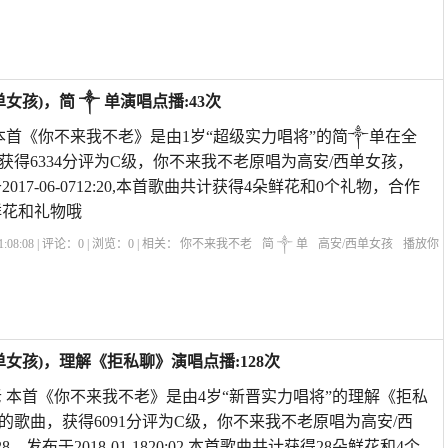
你不来我不老》高安西单女孩对唱
高安的歌曲你不来我不老
你不来我不老简谱歌
女孩)，简 ༒ 单演唱点播:43次
本首《你不来我不老》是由1岁“超级实力唱将”的简༒单在全
获得6334分评为C级，你不来我不老原唱为高安/西单女孩，
017-06-0712:20,本首歌曲共计获得4朵鲜花和0个礼物，合作
鲜花和礼物哦
:08:08 | 评论：
0
| 浏览：
0
| 相关：
你不来我不老
简 ༒ 单
高安/西单女孩
播放你
不老有故事吗
播放你不来我不老歌曲
《你不来我不老》高安西单女孩对唱
歌曲
女孩)，理解《拒私聊》演唱点播:128次
 本首《你不来我不老》是由4岁“新晋实力唱将”的理解《拒私
的歌曲，获得6091分评为C级，你不来我不老原唱为高安/西
，发布于2018-01-1820:02,本首歌曲共计获得28朵鲜花和4个