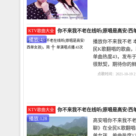
老歌100首怀旧连播
《
谱
你不来我不老
你不来我不老在线听(原唱是高安/西单
KTV歌曲大全
播放:43
播放你不来我不老 
民K歌翻唱的歌曲，
单曲热度43，发布于2
很默契，期待你的
点歌时间：2021-10-19 21
不来我不老
你不来我
《酒醉的蝴蝶》原唱
你不来我不老在线听(原唱是高安/西单
KTV歌曲大全
播放:128
高安唱你不来我不老
聊》在全民K歌翻唱
单女孩，单曲热度128