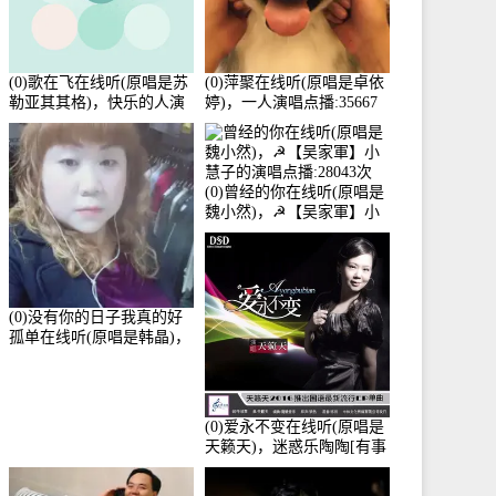
(0)歌在飞在线听(原唱是苏
(0)萍聚在线听(原唱是卓依
勒亚其其格)，快乐的人演
婷)，一人演唱点播:35667
唱点播:36次
次
(0)曾经的你在线听(原唱是
魏小然)，☭【吴家軍】小
慧子的演唱点播:28043次
(0)没有你的日子我真的好
孤单在线听(原唱是韩晶)，
牵手人生（拒礼，花花支
持互动快乐）演唱点
播:30445次
(0)爱永不变在线听(原唱是
天籁天)，迷惑乐陶陶[有事
暂离]演唱点播:27678次