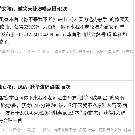
女孩)，微笑天使演唱点播:42次
旧连播 本首《你不来我不老》是由13岁“实力选秀歌手”的微笑天
歌曲，获得6306分评为C级，你不来我不老原唱为高安/西单
于2016-12-2410:42iPhone5s,本首歌曲共计获得9朵鲜花和
歌了，
:00:52 | 评论：
0
| 浏览：
0
| 相关：
你不来我不老
微笑天使
高安/西单女孩
经典老
不来我不老》高安西单女孩对唱
你不来我不老简谱歌谱
高安的歌曲你不来我不
女孩)，风雨+秋华演唱点播:38次
旧连播 本首《你不来我不老》是由29岁“进阶闪亮明星”的风雨
唱的歌曲，获得6287分评为C级，你不来我不老原唱为高安/西
布于2018-05-0520:44魅蓝note3,本首歌曲共计获得1朵鲜
哥合唱一首
:31:07 | 评论：
0
| 浏览：
0
| 相关：
你不来我不老
风雨+秋华
高安/西单女孩
经典