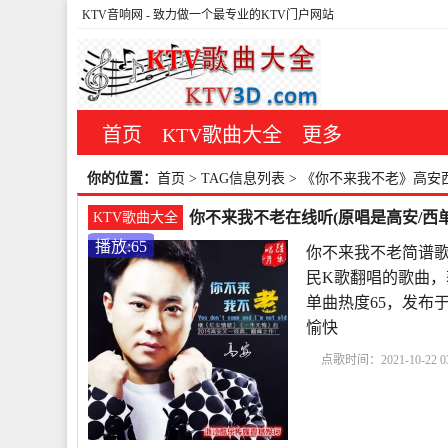
KTV音响网
- 致力做一个最专业的KTV门户网站
首页
KTV歌曲大全
更多
你的位置：
首页
> TAG信息列表 > 《你不来我不老》高
你不来我不老在线听(原唱是高安/西单
KTV歌曲大全
播放:65
你不来我不老简谱歌
民K歌翻唱的歌曲，
单曲热度65，发布于2
愉快
点歌时间：2021-10-22 03
老简谱歌谱
你不来我
不老铃声
你不来我