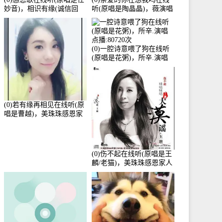
妙音)，相识有缘(诚信回
听(原唱是陶晶晶)，薇演唱
访)演唱点播:161288次
点播:159722次
(0)一腔诗意喂了狗在线听
(原唱是花粥)，所辛.演唱
点播:80720次
(0)若有缘再相见在线听(原
唱是曹越)，美珠珠感恩家
人演唱点播:88675次
(0)伤不起在线听(原唱是王
麟/老猫)，美珠珠感恩家人
演唱点播:80218次