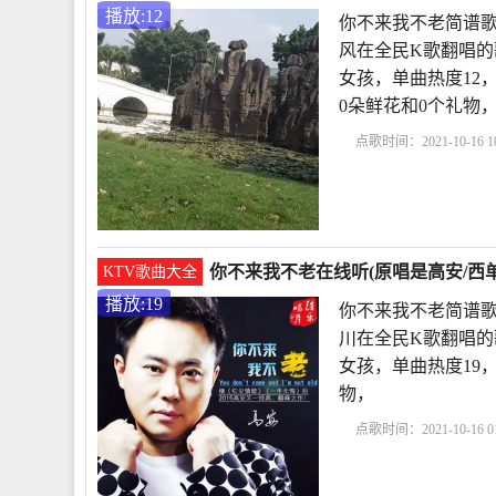
播放:12
你不来我不老简谱歌
风在全民K歌翻唱的
女孩，单曲热度12，发布
0朵鲜花和0个礼物
点歌时间：2021-10-16 10
来我不老简谱歌谱
你
安西单女孩对唱
歌
你不来我不老在线听(原唱是高安/西单
KTV歌曲大全
播放:19
你不来我不老简谱歌
川在全民K歌翻唱的
女孩，单曲热度19，发
物，
点歌时间：2021-10-16 01
来我不老简谱歌谱
你
mp3下载
《你不