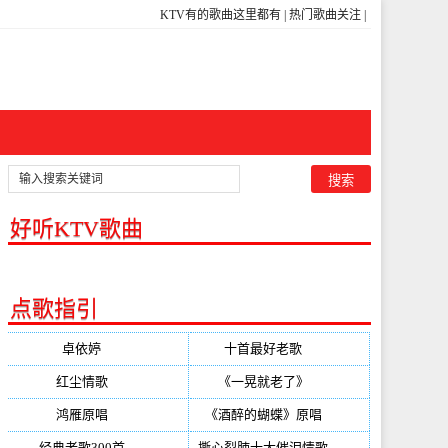
KTV有的歌曲这里都有
|
热门歌曲关注
|
好听KTV歌曲
点歌指引
卓依婷
(350)
十首最好老歌
(300)
红尘情歌
(296)
《一晃就老了》
(253)
鸿雁原唱
(241)
《酒醉的蝴蝶》原唱
(220)
经典老歌300首
(203)
撕心裂肺十大催泪情歌
(195)