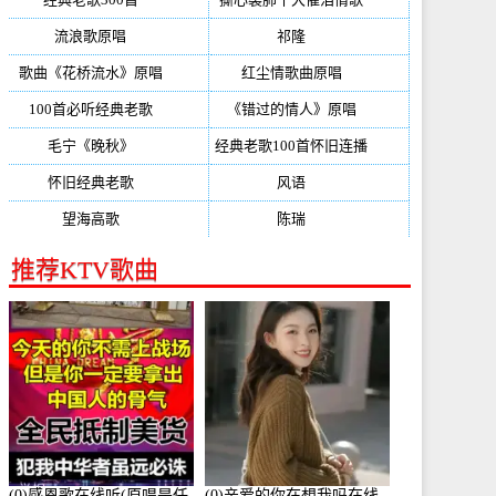
流浪歌原唱
(192)
祁隆
(188)
歌曲《花桥流水》原唱
(170)
红尘情歌曲原唱
(158)
100首必听经典老歌
(150)
《错过的情人》原唱
(142)
毛宁《晚秋》
(137)
经典老歌100首怀旧连播
(134)
怀旧经典老歌
(133)
风语
(132)
望海高歌
(131)
陈瑞
(128)
推荐KTV歌曲
(0)感恩歌在线听(原唱是任
(0)亲爱的你在想我吗在线