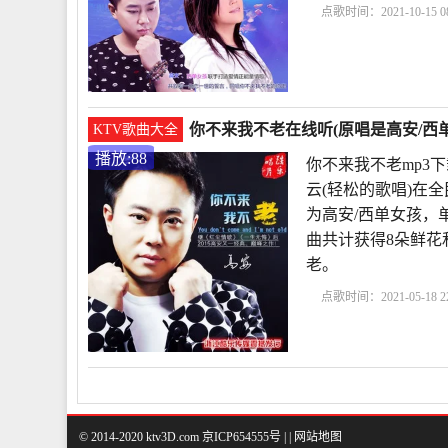
点歌时间：2021-10-15 08
歌100首怀旧连播
你不
歌词
《你不来我
你不来我不老在线听(原唱是高安/西单
KTV歌曲大全
播放:88
你不来我不老mp3
云(轻松的歌唱)在
为高安/西单女孩，单曲热
曲共计获得8朵鲜花
老。
点歌时间：2021-05-18 22
单女孩
你不来我不老m
孩对唱
你不
© 2014-2020 ktv3D.com 京ICP654555号 |
|
网站地图