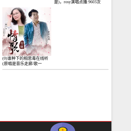
是)，rosy演唱点播:9603次
(0)谁种下的相思毒在线听
(原唱是音乐走廊/歌一
生)，小群演唱点播:8975次