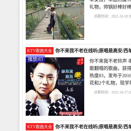
礼物，帅锅好棒好棒ヾ
点歌时间：2021-10-19 20
孩
高安唱你不来我不
不来我不老小女孩对唱
你不来我不老在线听(原唱是高安/西单
KTV歌曲大全
播放:83
你不来我不老铃声 
歌翻唱的歌曲，获得
热度83，发布于2016
花和2个礼物，现学
点歌时间：2021-10-17 02
老铃声
《你不来我不
老简谱歌谱
你不
你不来我不老在线听(原唱是高安/西单
KTV歌曲大全