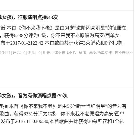
女孩)，征服演唱点播:43次
谱 本首《你不来我不老》是由34岁“进阶闪亮明星”的征服在
，获得6238分评为C级，你不来我不老原唱为高安/西单女
于2017-01-2122:42,本首歌曲共计获得3朵鲜花和0个礼物，
:34:44 | 评论：
0
| 浏览：
0
| 相关：
你不来我不老
征服
高安/西单女孩
你不来我不
不来我不老
你不来我不老的歌词
歌曲《酒醉的蝴蝶》原唱
你不来我不老男女对
女孩)，音为有你演唱点播:70次
旧连播 本首《你不来我不老》是由5岁“新晋当红明星”的音为有
歌曲，获得6351分评为C级，你不来我不老原唱为高安/西单
布于2016-11-0306:30,本首歌曲共计获得30朵鲜花和1个礼
！