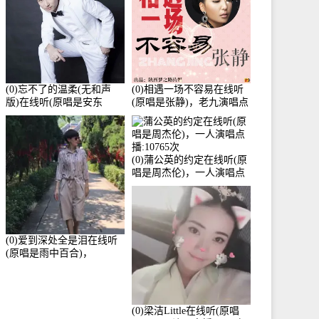
(0)忘不了的温柔(无和声
(0)相遇一场不容易在线听
版)在线听(原唱是安东
(原唱是张静)，老九演唱点
阳)，老九演唱点播:17392
播:11453次
次
(0)蒲公英的约定在线听(原
唱是周杰伦)，一人演唱点
播:10765次
(0)爱到深处全是泪在线听
(原唱是雨中百合)，
Yolanda He演唱点播:11101
次
(0)梁洁Little在线听(原唱