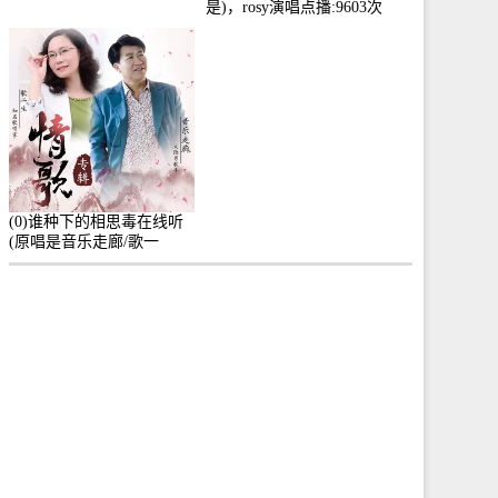
是)，rosy演唱点播:9603次
(0)谁种下的相思毒在线听
(原唱是音乐走廊/歌一
生)，小群演唱点播:8975次