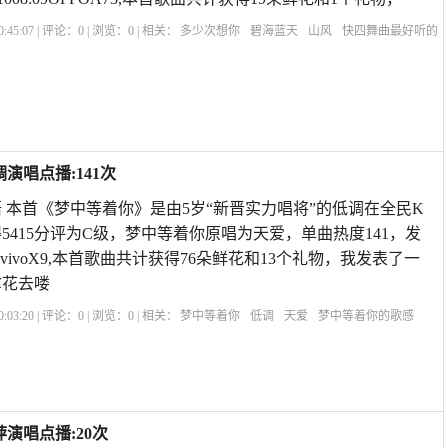
:45:07 | 评论：
0
| 浏览：
0
| 相关：
多少次想你
碧海蓝天
山风
快四舞曲最好听的
夜里是什么歌
多少次想你歌曲
多少次想你歌词表达
歌曲多少次想你原唱
dj想你
演唱点播:141次
 本首《梦中等着你》是由5岁“新晋实力唱将”的低调在全民K
5415分评为C级，梦中等着你原唱为天爱，单曲热度141，发
22:06vivoX9,本首歌曲共计获得76朵鲜花和13个礼物，我发表了一
拿花去喽
:03:20 | 评论：
0
| 浏览：
0
| 相关：
梦中等着你
低调
天爱
梦中等着你的歌感
曲
云飞天边歌曲原唱
梦中想着你简谱教唱
想你念你原唱
我在梦里等着你原唱是
简谱
演唱点播:20次