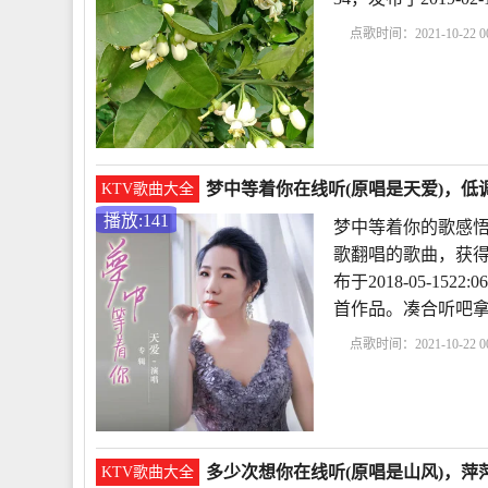
点歌时间：2021-10-22 00
歌曲
我想你在每一个
想你想你是什么歌
梦中等着你在线听(原唱是天爱)，低调
KTV歌曲大全
播放:141
梦中等着你的歌感悟
歌翻唱的歌曲，获得
布于2018-05-15
首作品。凑合听吧
点歌时间：2021-10-22 00
悟
梦中等着你天爱歌
谁
梦中等着你歌词和
多少次想你在线听(原唱是山风)，萍萍
KTV歌曲大全