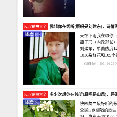
你
梦中等着你歌曲图
爱免费下载
我在梦
我想你在线听(原唱是刘建东)，诗情
KTV歌曲大全
播放:147
天在下雨我在想你m
简于形（内政部长）
刘建东，单曲热度147，
1016朵鲜花和10
点歌时间：2021-10-22 06
东
天在下雨我在想你m
我好想你原唱
想你念
多少次想你在线听(原唱是山风)，碧海
KTV歌曲大全
播放:34
快四舞曲最好听的歌
全民K歌翻唱的歌曲
34，发布于2019-0