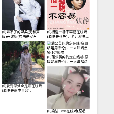
(0)忘不了的温柔(无和声
(0)相遇一场不容易在线听
版)在线听(原唱是安东
(原唱是张静)，老九演唱点
阳)，老九演唱点播:17392
播:11453次
次
(0)蒲公英的约定在线听(原
唱是周杰伦)，一人演唱点
播:10765次
(0)爱到深处全是泪在线听
(原唱是雨中百合)，
Yolanda He演唱点播:11101
次
(0)梁洁Little在线听(原唱