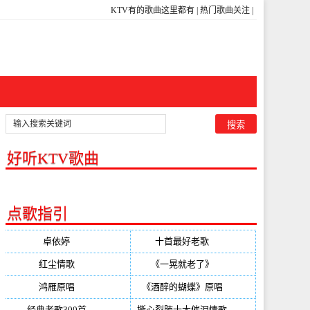
KTV有的歌曲这里都有
|
热门歌曲关注
|
好听KTV歌曲
点歌指引
卓依婷
(350)
十首最好老歌
(300)
红尘情歌
(296)
《一晃就老了》
(253)
鸿雁原唱
(241)
《酒醉的蝴蝶》原唱
(220)
经典老歌300首
(203)
撕心裂肺十大催泪情歌
(195)