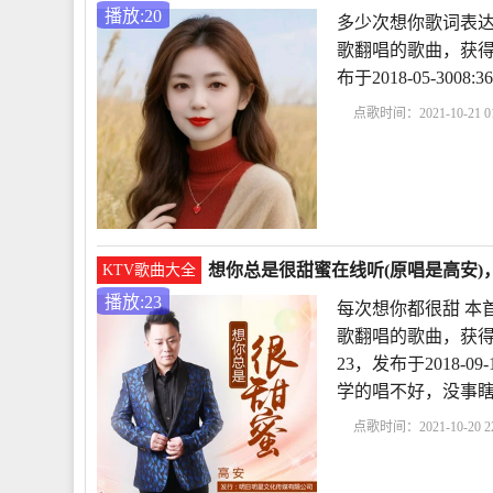
播放:20
多少次想你歌词表达
歌翻唱的歌曲，获得
布于2018-05-30
点歌时间：2021-10-21 01
达
多少次想你歌曲
这首歌的评论
想你念
想你总是很甜蜜在线听(原唱是高安)，
KTV歌曲大全
播放:23
每次想你都很甜 本
歌翻唱的歌曲，获得
23，发布于2018-0
学的唱不好，没事
点歌时间：2021-10-20 22
甜
想你总是很甜蜜简
乐就是想你原唱MV
想