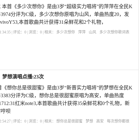
 本首《多少次想你》是由3岁“超级实力唱将”的萍萍在全民K
3974分评为C级，多少次想你原唱为山风，单曲热度20，发
08:36vivoY53,本首歌曲共计获得31朵鲜花和2个礼物，
:34:35 | 评论：
0
| 浏览：
0
| 相关：
多少次想你
萍萍
山风
多少次想你歌词表
我想你在每一个夜里是什么歌
歌曲《想你》
dj想你想你想你是什么歌
多少次想你
你
梦想演唱点播:23次
首《想你总是很甜蜜》是由3岁“新晋实力唱将”的梦想在全民K
3383分评为C级，想你总是很甜蜜原唱为高安，单曲热度
9-1712:31红米note3,本首歌曲共计获得35朵鲜花和0个礼物，新
瞎哼呗
:54:27 | 评论：
0
| 浏览：
0
| 相关：
想你总是很甜蜜
梦想
高安
每次想你都很
谱
歌曲《想你》
广场舞想你总是很甜蜜分解教学
祁隆《想着你亲爱的》
我的快
你