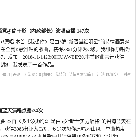
片
梦中等着你下载
梦中等着你天爱歌曲
梦中等着你原唱歌曲视频
梦中等着你天
画意@简于形（内政部长）演唱点播:147次
p3原唱 本首《我想你》是由5岁“新晋当红明星”的诗情画意@
在全民K歌翻唱的歌曲，获得3861分评为C级，我想你原唱为
发布于2018-11-1423:00HUAWEIP20,本首歌曲共计获得
5个礼物，我发表了一首作品。
:40:21 | 评论：
0
| 浏览：
0
| 相关：
我想你
诗情画意@简于形（内政部长）
刘建
p3原唱
歌曲想你了原唱
我想你我现在就要你
天在下雨我在想你原唱祁隆
歌曲
蓝天演唱点播:34次
曲 本首《多少次想你》是由5岁“新晋实力唱将”的碧海蓝天在
，获得3983分评为C级，多少次想你原唱为山风，单曲热度
2-1008:09OPPOA73,本首歌曲共计获得19朵鲜花和1个礼物，