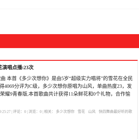
演唱点播:23次
曲 本首《多少次想你》是由5岁“超级实力唱将”的雪花在全民
得4069分评为C级，多少次想你原唱为山风，单曲热度23，发
012:30荣耀9青春版,本首歌曲共计获得11朵鲜花和0个礼物，合作愉
:25:27 | 评论：
0
| 浏览：
0
| 相关：
多少次想你
雪花
山风
快四舞曲最好听的歌
多少次想你原唱山风
我把真心给了你原唱歌词
多少次想你歌词表达
想你念你原
唱