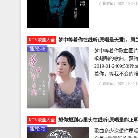
点歌时间：2021-10-20 14
唱
歌曲想你了原唱
口小甜瓜原唱
一搭
梦中等着你在线听(原唱是天爱)，凤兰
KTV歌曲大全
播放:46
梦中等着你歌曲图片
歌翻唱的歌曲，获得
2019-01-2409:
着你，等我不变的
点歌时间：2021-10-19 14
片
梦中等着你歌曲男
谱教唱
梦中等着你原
想你想到心里头在线听(原唱是熊正明)
KTV歌曲大全
播放:79
歌曲多少次想你原唱