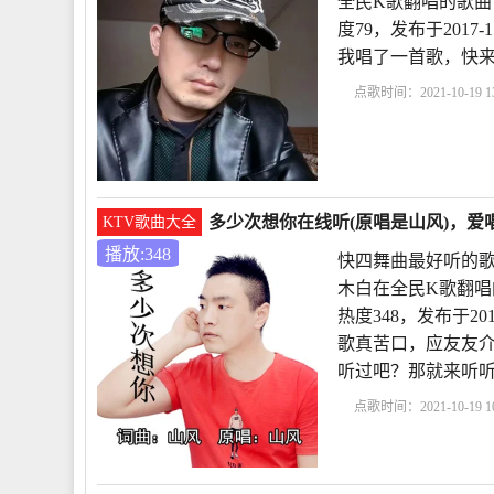
全民K歌翻唱的歌曲
度79，发布于2017-
我唱了一首歌，快
点歌时间：2021-10-19 13
原唱
想你想到眼泪流
唱简谱
歌词想你了想
多少次想你在线听(原唱是山风)，爱唱
KTV歌曲大全
播放:348
快四舞曲最好听的歌
木白在全民K歌翻唱
热度348，发布于201
歌真苦口，应友友
听过吧？那就来听
点歌时间：2021-10-19 10
听的歌曲
多少次想你
每一个夜里是什么歌