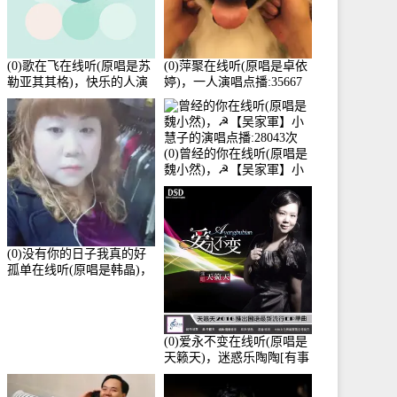
(0)歌在飞在线听(原唱是苏
(0)萍聚在线听(原唱是卓依
勒亚其其格)，快乐的人演
婷)，一人演唱点播:35667
唱点播:36次
次
(0)曾经的你在线听(原唱是
魏小然)，☭【吴家軍】小
慧子的演唱点播:28043次
(0)没有你的日子我真的好
孤单在线听(原唱是韩晶)，
牵手人生（拒礼，花花支
持互动快乐）演唱点
播:30445次
(0)爱永不变在线听(原唱是
天籁天)，迷惑乐陶陶[有事
暂离]演唱点播:27678次