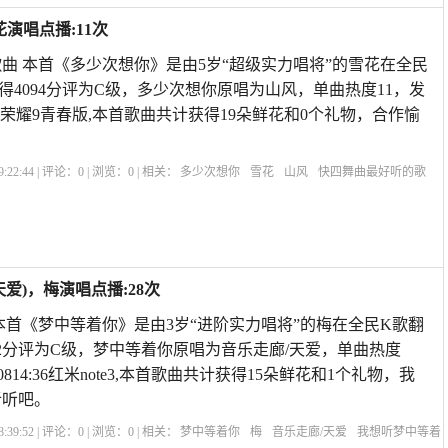
演唱点播:11次
曲 本首《多少次想你》是由5岁“超级实力唱将”的雪花在全民
得4094分评为C级，多少次想你原唱为山风，单曲热度11，发
315:10荣耀9青春版,本首歌曲共计获得19朵鲜花和0个礼物，合作愉
:22:44 | 评论：
0
| 浏览：
0
| 相关：
多少次想你
雪花
山风
快四舞曲最好听的歌
多少次想你原唱山风
我把真心给了你原唱歌词
多少次想你歌词表达
想你念你原
唱
爱)，梅演唱点播:28次
本首《梦中等着你》是由3岁“进阶实力唱将”的梅在全民K歌翻
62分评为C级，梦中等着你原唱为音乐走廊/天爱，单曲热度
8-0814:36红米note3,本首歌曲共计获得15朵鲜花和1个礼物，我
听听吧。
:39:52 | 评论：
0
| 浏览：
0
| 相关：
梦中等着你
梅
音乐走廊/天爱
我想听梦中等着