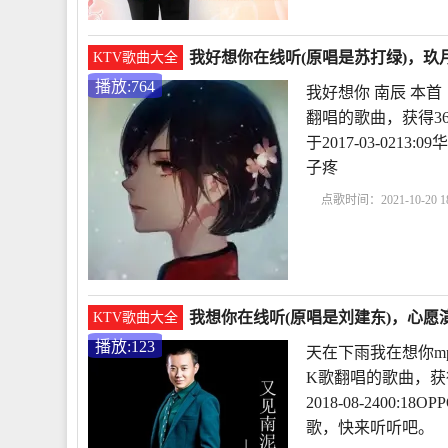
我好想你在线听(原唱是苏打绿)，玖月
KTV歌曲大全
播放:764
我好想你 南辰 本
翻唱的歌曲，获得3
于2017-03-02
子疼
点歌时间：2021-10-20 18
想你好想你歌词
我好
思
我好想你潘广益翻
我想你在线听(原唱是刘建东)，心愿演
KTV歌曲大全
播放:123
天在下雨我在想你m
K歌翻唱的歌曲，获
2018-08-2400
歌，快来听听吧。