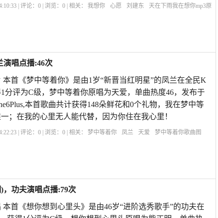
:10:33 | 评论：
0
| 浏览：
0
| 相关：
我想你
心愿
刘建东
天在下雨我在想你mp3原
我想你了是什么歌
我要听歌曲全部歌曲我想你
想你念你原唱
我想你的密码
走西
演唱点播:46次
 本首《梦中等着你》是由1岁“新晋当红明星”的凤兰在全民K
1分评为C级，梦中等着你原唱为天爱，单曲热度46，发布于
53iPhone6Plus,本首歌曲共计获得148朵鲜花和0个礼物，我在梦中等
唯一；在我的心里无人能代替，因为你住在我心里！
:22:23 | 评论：
0
| 浏览：
0
| 相关：
梦中等着你
凤兰
天爱
梦中等着你歌曲图
版
梦中等着你天爱歌曲
梦中等着你歌词和简谱
天爱的梦中等着你
梦中想着你简
唱歌
，功夫演唱点播:79次
 本首《想你想到心里头》是由46岁“进阶选秀歌手”的功夫在