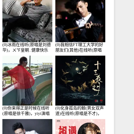
(0)冰雨在线听(原唱是刘德
(0)我相信FT理工大学的好
华)，ㄨ℉皇朝..健康快乐
朋友们(其他)在线听(原唱
演唱点播:26643次
是杨培安)，老乔演唱点
播:23714次
(0)你来得正是时候在线听
(0)化身孤岛的鲸(男女双声
(原唱是徐千雅)，yiyi演唱
道)在线听(原唱是不才)，
点播:21991次
HGBai演唱点播:19428次