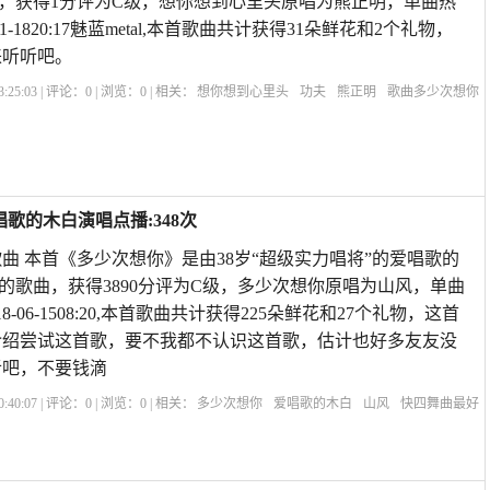
，获得1分评为C级，想你想到心里头原唱为熊正明，单曲热
11-1820:17魅蓝metal,本首歌曲共计获得31朵鲜花和2个礼物，
来听听吧。
:25:03 | 评论：
0
| 浏览：
0
| 相关：
想你想到心里头
功夫
熊正明
歌曲多少次想你
歌曲
歌曲想你想在心里头
想你想得心里头歌曲
想你念你原唱
想你想到心里头原
歌的木白演唱点播:348次
曲 本首《多少次想你》是由38岁“超级实力唱将”的爱唱歌的
的歌曲，获得3890分评为C级，多少次想你原唱为山风，单曲
8-06-1508:20,本首歌曲共计获得225朵鲜花和27个礼物，这首
介绍尝试这首歌，要不我都不认识这首歌，估计也好多友友没
听吧，不要钱滴
:40:07 | 评论：
0
| 浏览：
0
| 相关：
多少次想你
爱唱歌的木白
山风
快四舞曲最好
歌词表达
歌曲多少次想你原唱
多少次想你这首歌的评论
想你念你原唱
我想你在