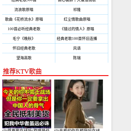
流浪歌原唱
(192)
祁隆
(188)
歌曲《花桥流水》原唱
(170)
红尘情歌曲原唱
(158)
100首必听经典老歌
(150)
《错过的情人》原唱
(142)
毛宁《晚秋》
(137)
经典老歌100首怀旧连播
(134)
怀旧经典老歌
(133)
风语
(132)
望海高歌
(131)
陈瑞
(128)
推荐KTV歌曲
(0)感恩歌在线听(原唱是任
(0)亲爱的你在想我吗在线