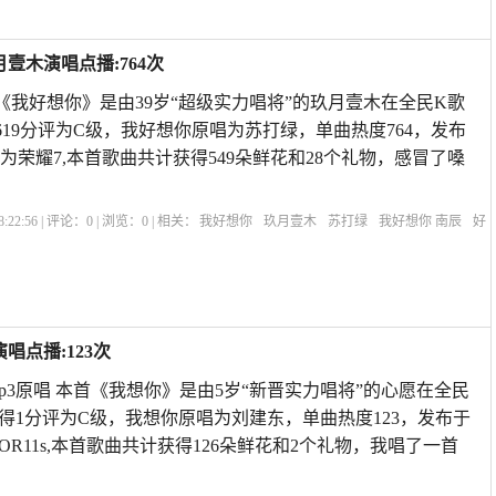
壹木演唱点播:764次
首《我好想你》是由39岁“超级实力唱将”的玖月壹木在全民K歌
619分评为C级，我好想你原唱为苏打绿，单曲热度764，发布
13:09华为荣耀7,本首歌曲共计获得549朵鲜花和28个礼物，感冒了嗓
:22:56 | 评论：
0
| 浏览：
0
| 相关：
我好想你
玖月壹木
苏打绿
我好想你 南辰
好
想你在线听
我好想你杨丞琳金志文
想你念你原唱
苏打绿我好想你表达什么意
唱
唱点播:123次
p3原唱 本首《我想你》是由5岁“新晋实力唱将”的心愿在全民
得1分评为C级，我想你原唱为刘建东，单曲热度123，发布于
:18OPPOR11s,本首歌曲共计获得126朵鲜花和2个礼物，我唱了一首