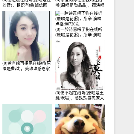
妙音)，相识有缘(诚信回
听(原唱是陶晶晶)，薇演唱
访)演唱点播:161288次
点播:159722次
(0)一腔诗意喂了狗在线听
(原唱是花粥)，所辛.演唱
点播:80720次
(0)若有缘再相见在线听(原
唱是曹越)，美珠珠感恩家
人演唱点播:88675次
(0)伤不起在线听(原唱是王
麟/老猫)，美珠珠感恩家人
演唱点播:80218次