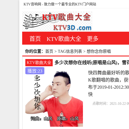
KTV音响网
- 致力做一个最专业的KTV门户网站
首页
KTV歌曲大全
更多
你的位置：
首页
> TAG信息列表 > 想你念你原唱
多少次想你在线听(原唱是山风)，雪花
KTV歌曲大全
播放:23
快四舞曲最好听的歌
K歌翻唱的歌曲，获
布于2019-01-2
快
点歌时间：2021-10-22 09
曲
多少次想你简谱
唱
好好对自己歌曲原