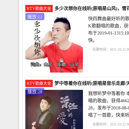
多少次想你在线听(原唱是山风)，雪花
KTV歌曲大全
播放:11
快四舞曲最好听的歌
K歌翻唱的歌曲，获
布于2019-01-1
快。
点歌时间：2021-10-22 09
曲
多少次想你简谱
唱
好好对自己歌曲原
梦中等着你在线听(原唱是音乐走廊/天
KTV歌曲大全
播放:28
我想听梦中等着你 
唱的歌曲，获得46
28，发布于2018-0
唱了一首歌，快来
点歌时间：2021-10-22 08