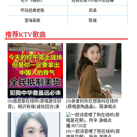
毛宁《晚秋》
(137)
经典老歌100首怀旧连播
(134)
怀旧经典老歌
(133)
风语
(132)
望海高歌
(131)
陈瑞
(128)
推荐KTV歌曲
(0)感恩歌在线听(原唱是任妙
(0)亲爱的你在想我吗在线听
音)，相识有缘(诚信回访)演
(原唱是陶晶晶)，薇演唱点
唱点播:161288次
播:159722次
(0)一腔诗意喂了狗在线听(原
唱是花粥)，所辛.演唱点