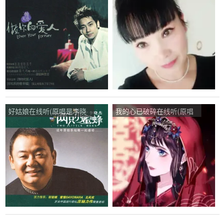
饶天亮)，平安柒柒演唱点
饶天亮)，珍惜演唱点
播:51次
播:102次
好姑娘在线听(原唱是李晓
我的心已破碎在线听(原唱
杰)，杨总(困)演唱点播:27
是涓子)，清风随影演唱点
次
播:167次