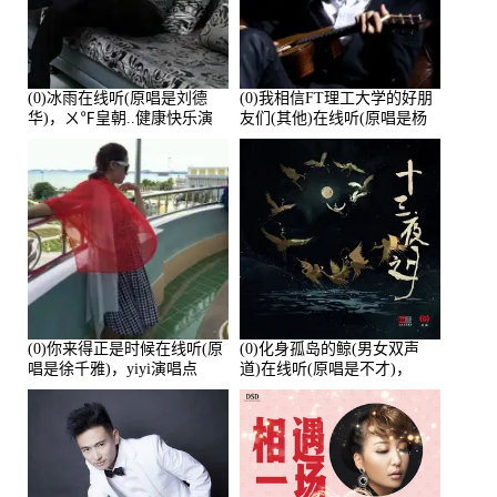
(0)冰雨在线听(原唱是刘德
(0)我相信FT理工大学的好朋
华)，ㄨ℉皇朝..健康快乐演
友们(其他)在线听(原唱是杨
唱点播:26643次
培安)，老乔演唱点播:23714
次
(0)你来得正是时候在线听(原
(0)化身孤岛的鲸(男女双声
唱是徐千雅)，yiyi演唱点
道)在线听(原唱是不才)，
播:21991次
HGBai演唱点播:19428次