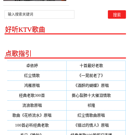
好听KTV歌曲
点歌指引
卓依婷
(350)
十首最好老歌
(300)
红尘情歌
(296)
《一晃就老了》
(253)
鸿雁原唱
(241)
《酒醉的蝴蝶》原唱
(220)
经典老歌300首
(203)
撕心裂肺十大催泪情歌
(195)
流浪歌原唱
(192)
祁隆
(188)
歌曲《花桥流水》原唱
(170)
红尘情歌曲原唱
(158)
100首必听经典老歌
(150)
《错过的情人》原唱
(142)