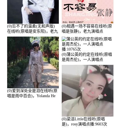
(0)忘不了的温柔(无和声版)
(0)相遇一场不容易在线听(原
在线听(原唱是安东阳)，老九
唱是张静)，老九演唱点
演唱点播:17392次
播:11453次
(0)蒲公英的约定在线听(原唱
是周杰伦)，一人演唱点
播:10765次
(0)爱到深处全是泪在线听(原
唱是雨中百合)，Yolanda He
演唱点播:11101次
(0)梁洁Little在线听(原唱
是)，rosy演唱点播:9603次