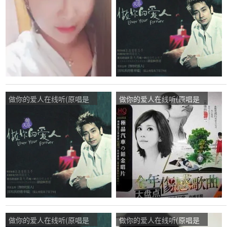
演唱点播:75次
播:64次
做你的爱人在线听(原唱是
做你的爱人在线听(原唱是
饶天亮)，花香蝶恋。演唱
饶天亮)，褪色の記憶演唱
点播:21次
点播:37次
做你的爱人在线听(原唱是
做你的爱人在线听(原唱是