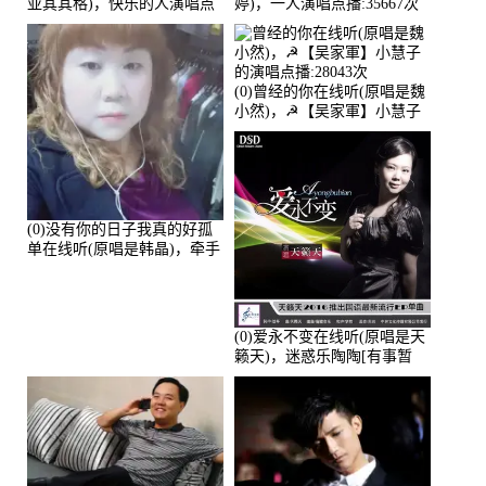
亚其其格)，快乐的人演唱点
婷)，一人演唱点播:35667次
播:36次
(0)曾经的你在线听(原唱是魏
小然)，☭【吴家軍】小慧子
的演唱点播:28043次
(0)没有你的日子我真的好孤
单在线听(原唱是韩晶)，牵手
人生（拒礼，花花支持互动
快乐）演唱点播:30445次
(0)爱永不变在线听(原唱是天
籁天)，迷惑乐陶陶[有事暂
离]演唱点播:27678次