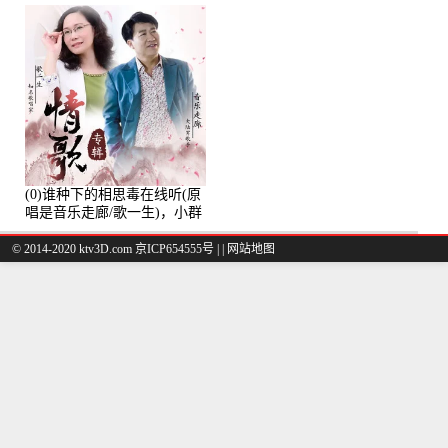
(0)谁种下的相思毒在线听(原
唱是音乐走廊/歌一生)，小群
演唱点播:8975次
© 2014-2020 ktv3D.com 京ICP654555号 |
|
网站地图