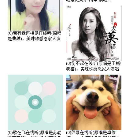
播:80720次
(0)若有缘再相见在线听(原唱
是曹越)，美珠珠感恩家人演
唱点播:88675次
(0)伤不起在线听(原唱是王麟/
老猫)，美珠珠感恩家人演唱
点播:80218次
(0)歌在飞在线听(原唱是苏勒
(0)萍聚在线听(原唱是卓依