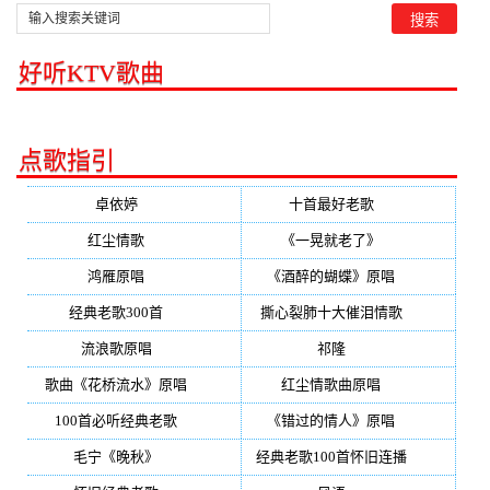
好听KTV歌曲
点歌指引
卓依婷
(350)
十首最好老歌
(300)
红尘情歌
(296)
《一晃就老了》
(253)
鸿雁原唱
(241)
《酒醉的蝴蝶》原唱
(220)
经典老歌300首
(203)
撕心裂肺十大催泪情歌
(195)
流浪歌原唱
(192)
祁隆
(188)
歌曲《花桥流水》原唱
(170)
红尘情歌曲原唱
(158)
100首必听经典老歌
(150)
《错过的情人》原唱
(142)
毛宁《晚秋》
(137)
经典老歌100首怀旧连播
(134)