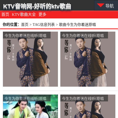
KTV音响网-好听的ktv歌曲
导航
首页
KTV歌曲大全
更多
你的位置：
首页
> TAG信息列表 > 歌曲今生为你着迷原唱
今生为你着迷在线听(原唱
今生为你着迷在线听(原唱
是王馨/石雪峰)，欣妍涛声
是王馨/石雪峰)，萍雨鑫演
依旧【主唱】不玩币～互动
唱点播:73次
演唱点播:196次
今生为你着迷在线听(原唱
今生为你着迷在线听(原唱
是王馨/石雪峰)，天籁王哥
是王馨/石雪峰)，七彩玫瑰
演唱点播:25次
演唱点播:68次