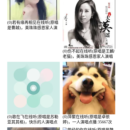
(0)若有缘再相见在线听(原唱
是曹越)，美珠珠感恩家人演
唱点播:88675次
(0)伤不起在线听(原唱是王麟/
老猫)，美珠珠感恩家人演唱
点播:80218次
(0)歌在飞在线听(原唱是苏勒
(0)萍聚在线听(原唱是卓依
亚其其格)，快乐的人演唱点
婷)，一人演唱点播:35667次
播:36次