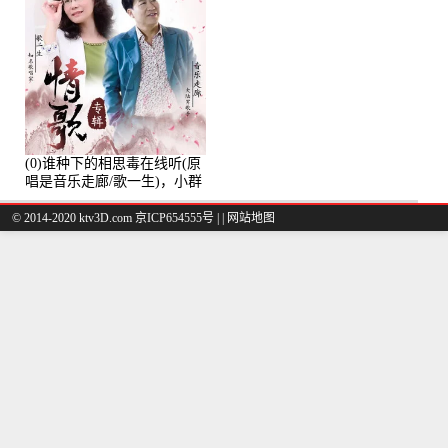
(0)谁种下的相思毒在线听(原
唱是音乐走廊/歌一生)，小群
演唱点播:8975次
© 2014-2020 ktv3D.com 京ICP654555号 |
|
网站地图