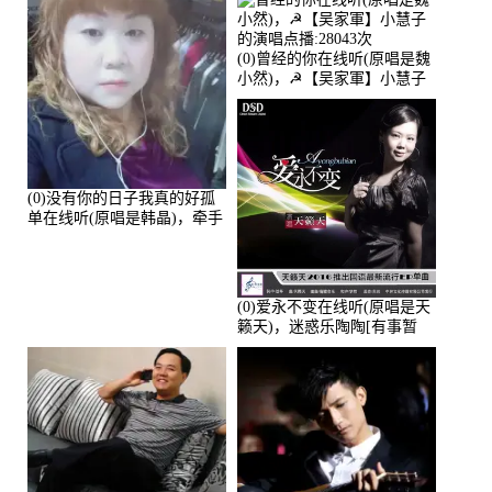
(0)曾经的你在线听(原唱是魏
小然)，☭【吴家軍】小慧子
的演唱点播:28043次
(0)没有你的日子我真的好孤
单在线听(原唱是韩晶)，牵手
人生（拒礼，花花支持互动
快乐）演唱点播:30445次
(0)爱永不变在线听(原唱是天
籁天)，迷惑乐陶陶[有事暂
离]演唱点播:27678次