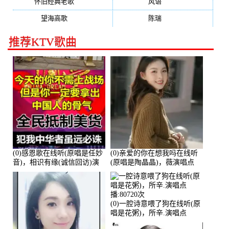
怀旧经典老歌
(133)
风语
(132)
望海高歌
(131)
陈瑞
(128)
推荐KTV歌曲
(0)感恩歌在线听(原唱是任妙
(0)亲爱的你在想我吗在线听
音)，相识有缘(诚信回访)演
(原唱是陶晶晶)，薇演唱点
唱点播:161288次
播:159722次
(0)一腔诗意喂了狗在线听(原
唱是花粥)，所辛.演唱点
播:80720次