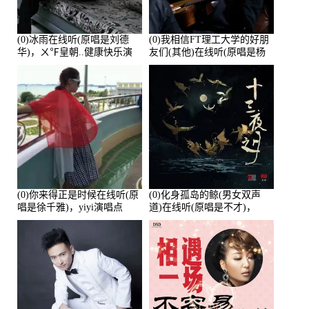
(0)冰雨在线听(原唱是刘德
(0)我相信FT理工大学的好朋
华)，ㄨ℉皇朝..健康快乐演
友们(其他)在线听(原唱是杨
唱点播:26643次
培安)，老乔演唱点播:23714
次
(0)你来得正是时候在线听(原
(0)化身孤岛的鲸(男女双声
唱是徐千雅)，yiyi演唱点
道)在线听(原唱是不才)，
播:21991次
HGBai演唱点播:19428次