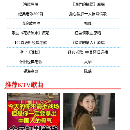
鸿雁原唱
(241)
《酒醉的蝴蝶》原唱
(220)
经典老歌300首
(203)
撕心裂肺十大催泪情歌
(195)
流浪歌原唱
(192)
祁隆
(188)
歌曲《花桥流水》原唱
(170)
红尘情歌曲原唱
(158)
100首必听经典老歌
(150)
《错过的情人》原唱
(142)
毛宁《晚秋》
(137)
经典老歌100首怀旧连播
(134)
怀旧经典老歌
(133)
风语
(132)
望海高歌
(131)
陈瑞
(128)
推荐KTV歌曲