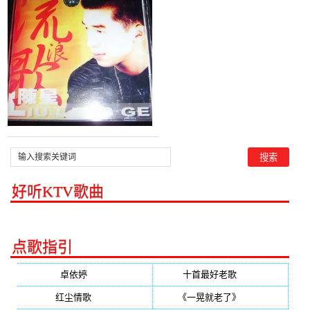
星)，豫东藤编
13569379716演唱点播:98
次
好听KTV歌曲
点歌指引
卓依婷
(350)
十首最好老歌
(300)
红尘情歌
(296)
《一晃就老了》
(253)