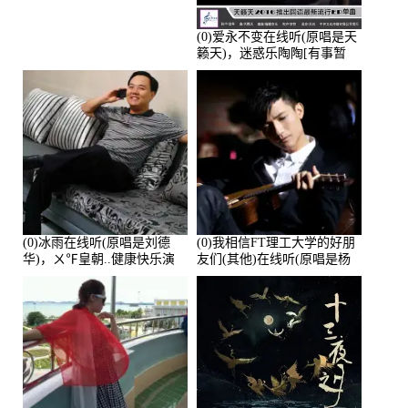
(0)爱永不变在线听(原唱是天
籁天)，迷惑乐陶陶[有事暂
离]演唱点播:27678次
(0)冰雨在线听(原唱是刘德
(0)我相信FT理工大学的好朋
华)，ㄨ℉皇朝..健康快乐演
友们(其他)在线听(原唱是杨
唱点播:26643次
培安)，老乔演唱点播:23714
次