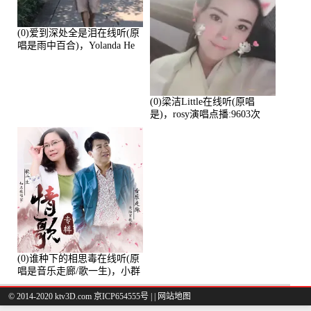
(0)爱到深处全是泪在线听(原
唱是雨中百合)，Yolanda He
演唱点播:11101次
(0)梁洁Little在线听(原唱
是)，rosy演唱点播:9603次
(0)谁种下的相思毒在线听(原
唱是音乐走廊/歌一生)，小群
演唱点播:8975次
© 2014-2020 ktv3D.com 京ICP654555号 |
|
网站地图