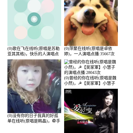
(0)歌在飞在线听(原唱是苏勒
(0)萍聚在线听(原唱是卓依
亚其其格)，快乐的人演唱点
婷)，一人演唱点播:35667次
播:36次
(0)曾经的你在线听(原唱是魏
小然)，☭【吴家軍】小慧子
的演唱点播:28043次
(0)没有你的日子我真的好孤
单在线听(原唱是韩晶)，牵手
人生（拒礼，花花支持互动
快乐）演唱点播:30445次