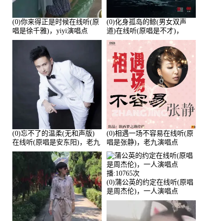
(0)你来得正是时候在线听(原
(0)化身孤岛的鲸(男女双声
唱是徐千雅)，yiyi演唱点
道)在线听(原唱是不才)，
播:21991次
HGBai演唱点播:19428次
(0)忘不了的温柔(无和声版)
(0)相遇一场不容易在线听(原
在线听(原唱是安东阳)，老九
唱是张静)，老九演唱点
演唱点播:17392次
播:11453次
(0)蒲公英的约定在线听(原唱
是周杰伦)，一人演唱点
播:10765次