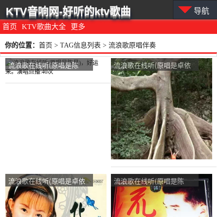
KTV音响网-好听的ktv歌曲
导航
首页
KTV歌曲大全
更多
你的位置：
首页
> TAG信息列表 > 流浪歌原唱伴奏
流浪歌在线听(原唱是陈
流浪歌在线听(原唱是卓依
星)，好运来。演唱点播:40
婷)，风雨同舟演唱点播:24
次
次
流浪歌在线听(原唱是卓依
流浪歌在线听(原唱是陈
婷)，Lisa记忆中有你演唱
星)，日月同辉演唱点播:34
点播:106次
次