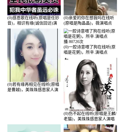
(0)感恩歌在线听(原唱是任妙
(0)亲爱的你在想我吗在线听
音)，相识有缘(诚信回访)演
(原唱是陶晶晶)，薇演唱点
唱点播:161288次
播:159722次
(0)一腔诗意喂了狗在线听(原
唱是花粥)，所辛.演唱点
播:80720次
(0)若有缘再相见在线听(原唱
是曹越)，美珠珠感恩家人演
唱点播:88675次
(0)伤不起在线听(原唱是王麟/
老猫)，美珠珠感恩家人演唱
点播:80218次