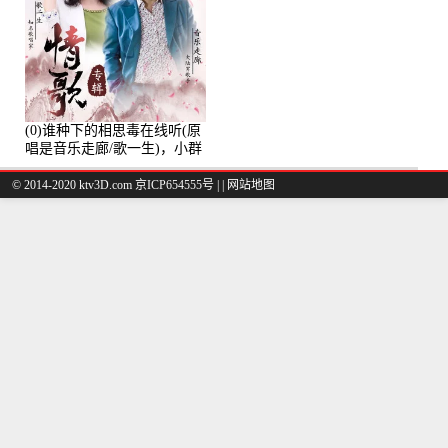
(0)谁种下的相思毒在线听(原
唱是音乐走廊/歌一生)，小群
演唱点播:8975次
© 2014-2020 ktv3D.com 京ICP654555号 |
|
网站地图