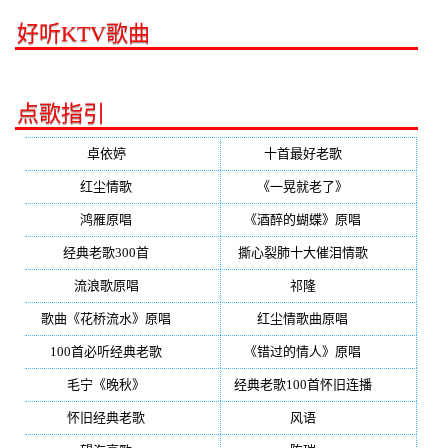
好听KTV歌曲
点歌指引
卓依婷
(350)
十首最好老歌
(300)
红尘情歌
(296)
《一晃就老了》
(253)
鸿雁原唱
(241)
《酒醉的蝴蝶》原唱
(220)
经典老歌300首
(203)
撕心裂肺十大催泪情歌
(195)
流浪歌原唱
(192)
祁隆
(188)
歌曲《花桥流水》原唱
(170)
红尘情歌曲原唱
(158)
100首必听经典老歌
(150)
《错过的情人》原唱
(142)
毛宁《晚秋》
(137)
经典老歌100首怀旧连播
(134)
怀旧经典老歌
(133)
风语
(132)