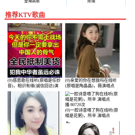
望海高歌
(131)
陈瑞
(128)
推荐KTV歌曲
(0)感恩歌在线听(原唱是任妙
(0)亲爱的你在想我吗在线听
音)，相识有缘(诚信回访)演
(原唱是陶晶晶)，薇演唱点
唱点播:161288次
播:159722次
(0)一腔诗意喂了狗在线听(原
唱是花粥)，所辛.演唱点
播:80720次