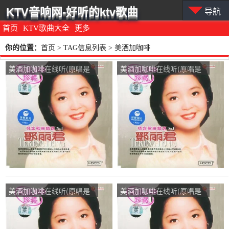
KTV音响网-好听的ktv歌曲
导航
首页
KTV歌曲大全
更多
你的位置：
首页
> TAG信息列表 > 美酒加咖啡
美酒加咖啡在线听(原唱是
美酒加咖啡在线听(原唱是
邓丽君)，山峰演唱点播:76
邓丽君)，思念演唱点播:13
次
次
美酒加咖啡在线听(原唱是
美酒加咖啡在线听(原唱是
邓丽君)，馨怡演唱点播:20
邓丽君)，岁月如风演唱点
次
播:46次