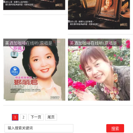
美酒加咖啡在线听(原唱是
美酒加咖啡在线听(原唱是
邓丽君)，忽忘我演唱点
陈瑞)，容演唱点播:57次
播:35次
1
2
下一页
尾页