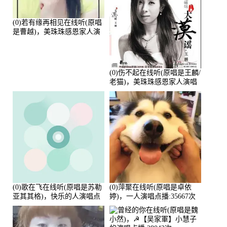
(0)若有缘再相见在线听(原唱
是曹越)，美珠珠感恩家人演
唱点播:88675次
(0)伤不起在线听(原唱是王麟/
老猫)，美珠珠感恩家人演唱
点播:80218次
(0)歌在飞在线听(原唱是苏勒
(0)萍聚在线听(原唱是卓依
亚其其格)，快乐的人演唱点
婷)，一人演唱点播:35667次
播:36次