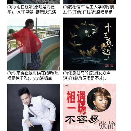
(0)冰雨在线听(原唱是刘德
(0)我相信FT理工大学的好朋
华)，ㄨ℉皇朝..健康快乐演
友们(其他)在线听(原唱是杨
唱点播:26643次
培安)，老乔演唱点播:23714
次
(0)你来得正是时候在线听(原
(0)化身孤岛的鲸(男女双声
唱是徐千雅)，yiyi演唱点
道)在线听(原唱是不才)，
播:21991次
HGBai演唱点播:19428次