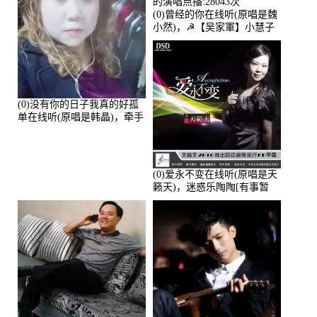
(0)曾经的你在线听(原唱是魏
小然)，☭【吴家軍】小慧子
的演唱点播:28043次
(0)没有你的日子我真的好孤
单在线听(原唱是韩晶)，牵手
人生（拒礼，花花支持互动
快乐）演唱点播:30445次
(0)爱永不变在线听(原唱是天
籁天)，迷惑乐陶陶[有事暂
离]演唱点播:27678次