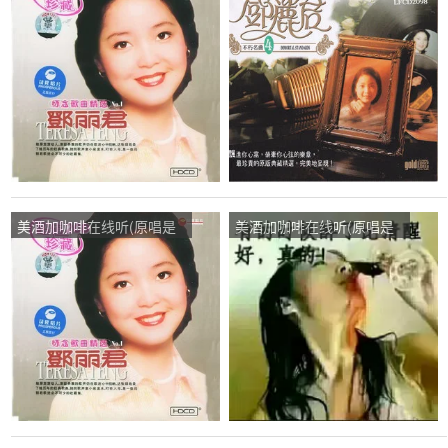
邓丽君)，雨蝶演唱点播:39
邓丽君)，伶俐演唱点
次
播:287次
美酒加咖啡在线听(原唱是
美酒加咖啡在线听(原唱是
邓丽君)，王宝川演唱点
邓丽君)，英姐演唱点播:31
播:222次
次