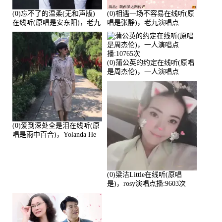
(0)忘不了的温柔(无和声版)
(0)相遇一场不容易在线听(原
在线听(原唱是安东阳)，老九
唱是张静)，老九演唱点
演唱点播:17392次
播:11453次
(0)蒲公英的约定在线听(原唱
是周杰伦)，一人演唱点
播:10765次
(0)爱到深处全是泪在线听(原
唱是雨中百合)，Yolanda He
演唱点播:11101次
(0)梁洁Little在线听(原唱
是)，rosy演唱点播:9603次