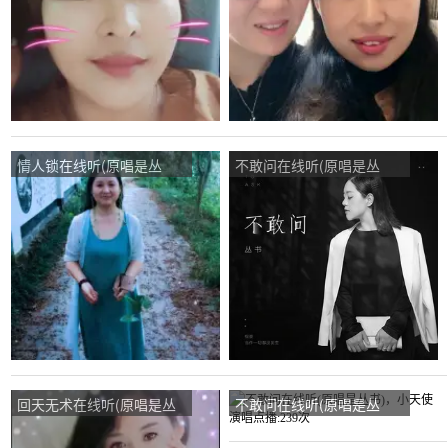
情人锁在线听(原唱是丛
不敢问在线听(原唱是丛
书)，贵族魅力湘茶演唱点
书)，冰是睡着的水演唱点
播:421次
播:294次
回天无术在线听(原唱是丛
不敢问在线听(原唱是丛
书)，雨蝶演唱点播:327次
书)，小天使演唱点播:239