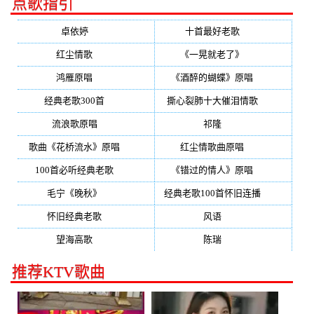
点歌指引
卓依婷
(350)
十首最好老歌
(300)
红尘情歌
(296)
《一晃就老了》
(253)
鸿雁原唱
(241)
《酒醉的蝴蝶》原唱
(220)
经典老歌300首
(203)
撕心裂肺十大催泪情歌
(195)
流浪歌原唱
(192)
祁隆
(188)
歌曲《花桥流水》原唱
(170)
红尘情歌曲原唱
(158)
100首必听经典老歌
(150)
《错过的情人》原唱
(142)
毛宁《晚秋》
(137)
经典老歌100首怀旧连播
(134)
怀旧经典老歌
(133)
风语
(132)
望海高歌
(131)
陈瑞
(128)
推荐KTV歌曲