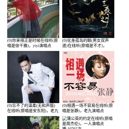
(0)你来得正是时候在线听(原
(0)化身孤岛的鲸(男女双声
唱是徐千雅)，yiyi演唱点
道)在线听(原唱是不才)，
播:21991次
HGBai演唱点播:19428次
(0)忘不了的温柔(无和声版)
(0)相遇一场不容易在线听(原
在线听(原唱是安东阳)，老九
唱是张静)，老九演唱点
演唱点播:17392次
播:11453次