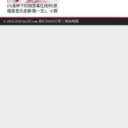
(0)谁种下的相思毒在线听(原
唱是音乐走廊/歌一生)，小群
演唱点播:8975次
© 2014-2020 ktv3D.com 京ICP654555号 |
|
网站地图