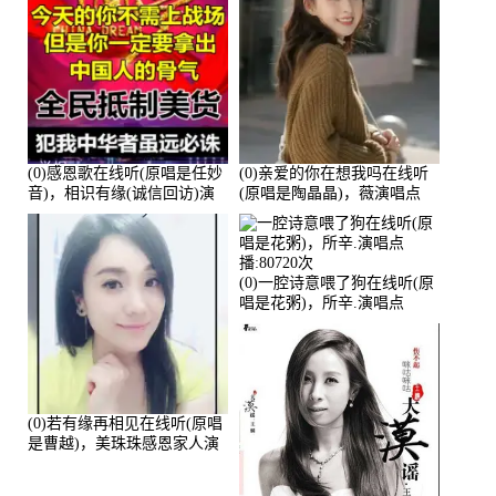
(0)感恩歌在线听(原唱是任妙
(0)亲爱的你在想我吗在线听
音)，相识有缘(诚信回访)演
(原唱是陶晶晶)，薇演唱点
唱点播:161288次
播:159722次
(0)一腔诗意喂了狗在线听(原
唱是花粥)，所辛.演唱点
播:80720次
(0)若有缘再相见在线听(原唱
是曹越)，美珠珠感恩家人演
唱点播:88675次