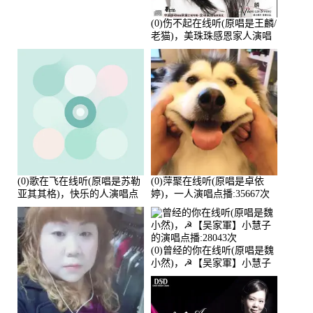
(0)伤不起在线听(原唱是王麟/
老猫)，美珠珠感恩家人演唱
点播:80218次
(0)歌在飞在线听(原唱是苏勒
(0)萍聚在线听(原唱是卓依
亚其其格)，快乐的人演唱点
婷)，一人演唱点播:35667次
播:36次
(0)曾经的你在线听(原唱是魏
小然)，☭【吴家軍】小慧子
的演唱点播:28043次