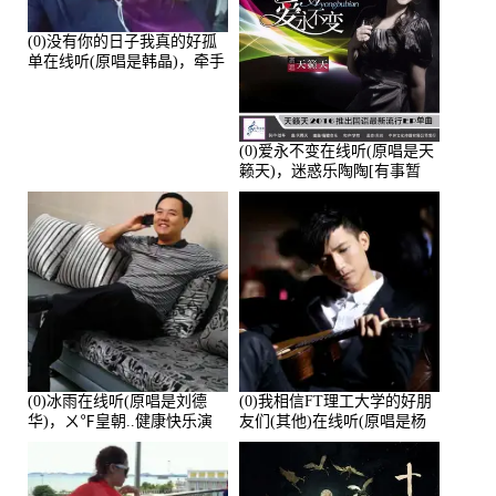
(0)没有你的日子我真的好孤
单在线听(原唱是韩晶)，牵手
人生（拒礼，花花支持互动
快乐）演唱点播:30445次
(0)爱永不变在线听(原唱是天
籁天)，迷惑乐陶陶[有事暂
离]演唱点播:27678次
(0)冰雨在线听(原唱是刘德
(0)我相信FT理工大学的好朋
华)，ㄨ℉皇朝..健康快乐演
友们(其他)在线听(原唱是杨
唱点播:26643次
培安)，老乔演唱点播:23714
次