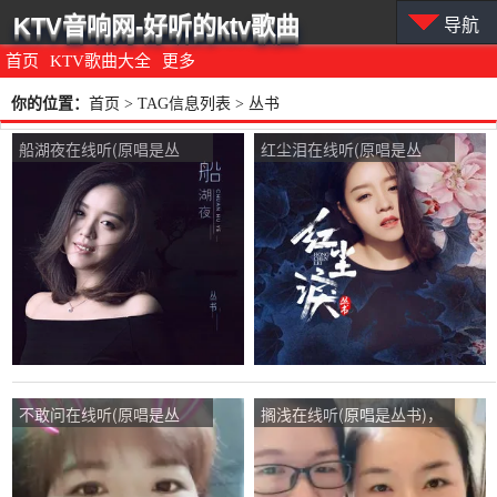
KTV音响网-好听的ktv歌曲
导航
首页
KTV歌曲大全
更多
你的位置：
首页
> TAG信息列表 > 丛书
船湖夜在线听(原唱是丛
红尘泪在线听(原唱是丛
书)，馨雨演唱点播:118次
书)，快乐珍珍演唱点
播:169次
不敢问在线听(原唱是丛
搁浅在线听(原唱是丛书)，
书)，创意生活退演唱点
温暖的家演唱点播:1543次
播:249次