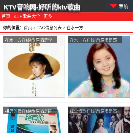
KTV音响网-好听的ktv歌曲
导航
首页
KTV歌曲大全
更多
你的位置：
首页
> TAG信息列表 > 在水一方
在水一方在线听(原唱是李
在水一方在线听(原唱是邓
碧华)，沉默演唱点播:61次
丽君)，平安演唱点播:107
次
相思的债在线听(原唱是陈
红尘情歌在线听(原唱是高
瑞)，在水一方演唱点播:44
安/黑鸭子组合)，在水一方
次
演唱点播:32次