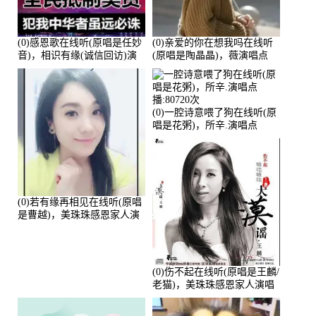
(0)感恩歌在线听(原唱是任妙
(0)亲爱的你在想我吗在线听
音)，相识有缘(诚信回访)演
(原唱是陶晶晶)，薇演唱点
唱点播:161288次
播:159722次
(0)一腔诗意喂了狗在线听(原
唱是花粥)，所辛.演唱点
播:80720次
(0)若有缘再相见在线听(原唱
是曹越)，美珠珠感恩家人演
唱点播:88675次
(0)伤不起在线听(原唱是王麟/
老猫)，美珠珠感恩家人演唱
点播:80218次