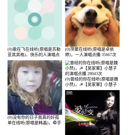
(0)歌在飞在线听(原唱是苏勒
(0)萍聚在线听(原唱是卓依
亚其其格)，快乐的人演唱点
婷)，一人演唱点播:35667次
播:36次
(0)曾经的你在线听(原唱是魏
小然)，☭【吴家軍】小慧子
的演唱点播:28043次
(0)没有你的日子我真的好孤
单在线听(原唱是韩晶)，牵手
人生（拒礼，花花支持互动
快乐）演唱点播:30445次