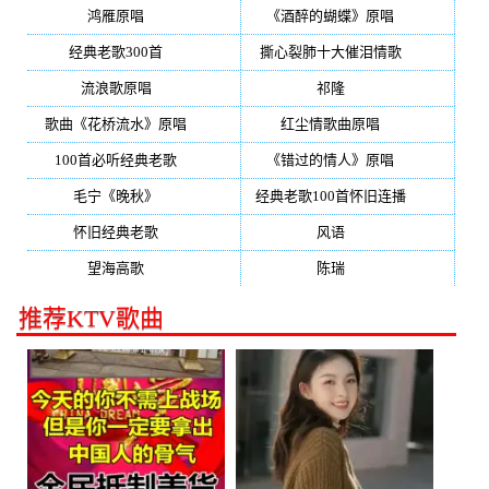
鸿雁原唱
(241)
《酒醉的蝴蝶》原唱
(220)
经典老歌300首
(203)
撕心裂肺十大催泪情歌
(195)
流浪歌原唱
(192)
祁隆
(188)
歌曲《花桥流水》原唱
(170)
红尘情歌曲原唱
(158)
100首必听经典老歌
(150)
《错过的情人》原唱
(142)
毛宁《晚秋》
(137)
经典老歌100首怀旧连播
(134)
怀旧经典老歌
(133)
风语
(132)
望海高歌
(131)
陈瑞
(128)
推荐KTV歌曲