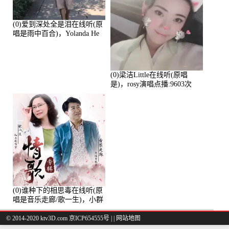
(0)爱到深处全是泪在线听(原
唱是雨中百合)，Yolanda He
演唱点播:11101次
(0)梁洁Little在线听(原唱
是)，rosy演唱点播:9603次
(0)谁种下的相思毒在线听(原
唱是音乐走廊/歌一生)，小群
演唱点播:8975次
© 2014-2020 ktv3D.com 京ICP654555号 |
|
网站地图