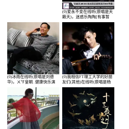
(0)爱永不变在线听(原唱是天
籁天)，迷惑乐陶陶[有事暂
离]演唱点播:27678次
(0)冰雨在线听(原唱是刘德
(0)我相信FT理工大学的好朋
华)，ㄨ℉皇朝..健康快乐演
友们(其他)在线听(原唱是杨
唱点播:26643次
培安)，老乔演唱点播:23714
次