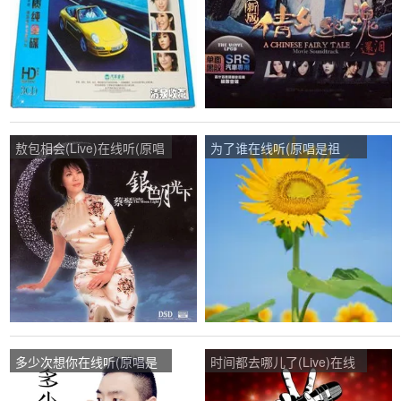
敖包相会(Live)在线听(原唱
为了谁在线听(原唱是祖
是蔡琴)，在水一方演唱点
海)，在水一方演唱点播:26
播:48次
次
多少次想你在线听(原唱是
时间都去哪儿了(Live)在线
山风)，在水一方演唱点
听(原唱是张碧晨)，在水一