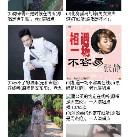
(0)你来得正是时候在线听(原
(0)化身孤岛的鲸(男女双声
唱是徐千雅)，yiyi演唱点
道)在线听(原唱是不才)，
播:21991次
HGBai演唱点播:19428次
(0)忘不了的温柔(无和声版)
(0)相遇一场不容易在线听(原
在线听(原唱是安东阳)，老九
唱是张静)，老九演唱点
演唱点播:17392次
播:11453次
(0)蒲公英的约定在线听(原唱
是周杰伦)，一人演唱点
播:10765次