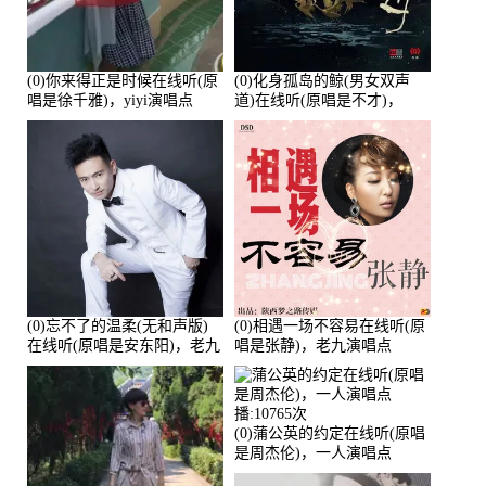
(0)你来得正是时候在线听(原
(0)化身孤岛的鲸(男女双声
唱是徐千雅)，yiyi演唱点
道)在线听(原唱是不才)，
播:21991次
HGBai演唱点播:19428次
(0)忘不了的温柔(无和声版)
(0)相遇一场不容易在线听(原
在线听(原唱是安东阳)，老九
唱是张静)，老九演唱点
演唱点播:17392次
播:11453次
(0)蒲公英的约定在线听(原唱
是周杰伦)，一人演唱点
播:10765次