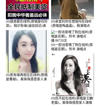
(0)感恩歌在线听(原唱是任妙
(0)亲爱的你在想我吗在线听
音)，相识有缘(诚信回访)演
(原唱是陶晶晶)，薇演唱点
唱点播:161288次
播:159722次
(0)一腔诗意喂了狗在线听(原
唱是花粥)，所辛.演唱点
播:80720次
(0)若有缘再相见在线听(原唱
是曹越)，美珠珠感恩家人演
唱点播:88675次
(0)伤不起在线听(原唱是王麟/
老猫)，美珠珠感恩家人演唱