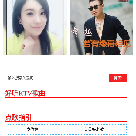
是曹越)，美珠珠感恩家人
线听(原唱是曹越)， 好心
演唱点播:88675次
情演唱点播:17次
好听KTV歌曲
点歌指引
卓依婷
(350)
十首最好老歌
(300)