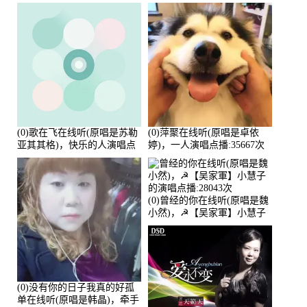
点播:80218次
(0)歌在飞在线听(原唱是苏勒
(0)萍聚在线听(原唱是卓依
亚其其格)，快乐的人演唱点
婷)，一人演唱点播:35667次
播:36次
(0)曾经的你在线听(原唱是魏
小然)，☭【吴家軍】小慧子
的演唱点播:28043次
(0)没有你的日子我真的好孤
单在线听(原唱是韩晶)，牵手