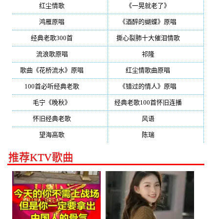
红尘情歌
(296)
《一晃就老了》
(253)
鸿雁原唱
(241)
《酒醉的蝴蝶》原唱
(220)
经典老歌300首
(203)
撕心裂肺十大催泪情歌
(195)
流浪歌原唱
(192)
祁隆
(188)
歌曲《花桥流水》原唱
(170)
红尘情歌曲原唱
(158)
100首必听经典老歌
(150)
《错过的情人》原唱
(142)
毛宁《晚秋》
(137)
经典老歌100首怀旧连播
(134)
怀旧经典老歌
(133)
风语
(132)
望海高歌
(131)
陈瑞
(128)
推荐KTV歌曲