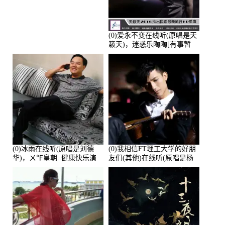
人生（拒礼，花花支持互动
快乐）演唱点播:30445次
(0)爱永不变在线听(原唱是天
籁天)，迷惑乐陶陶[有事暂
离]演唱点播:27678次
(0)冰雨在线听(原唱是刘德
(0)我相信FT理工大学的好朋
华)，ㄨ℉皇朝..健康快乐演
友们(其他)在线听(原唱是杨
唱点播:26643次
培安)，老乔演唱点播:23714
次