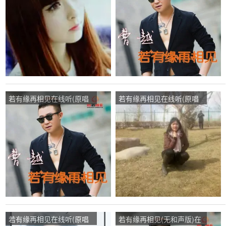
次
唱点播:171次
若有缘再相见在线听(原唱
若有缘再相见在线听(原唱
是曹越)，音缘画魂演唱点
是曹越)，快乐每一天演唱
播:290次
点播:177次
若有缘再相见在线听(原唱
若有缘再相见(无和声版)在