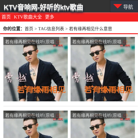
KTV音响网-好听的ktv歌曲
导航
首页
KTV歌曲大全
更多
你的位置：
首页
> TAG信息列表 > 若有缘再相见什么意思
若有缘再相见在线听(原唱
若有缘再相见在线听(原唱
是曹越)，期待演唱点播:32
是曹越)，梦想成真，演唱
次
点播:76次
若有缘再相见在线听(原唱
若有缘再相见在线听(原唱
是曹越)，。演唱点播:74次
是曹越)，甜止。苦到泪演
唱点播:108次