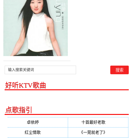
钰莹)，艳演唱点播:43次
好听KTV歌曲
点歌指引
卓依婷
(350)
十首最好老歌
(300)
红尘情歌
(296)
《一晃就老了》
(253)