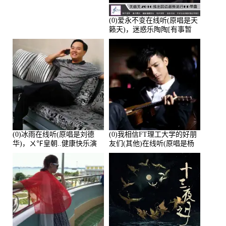
(0)爱永不变在线听(原唱是天
籁天)，迷惑乐陶陶[有事暂
离]演唱点播:27678次
(0)冰雨在线听(原唱是刘德
(0)我相信FT理工大学的好朋
华)，ㄨ℉皇朝..健康快乐演
友们(其他)在线听(原唱是杨
唱点播:26643次
培安)，老乔演唱点播:23714
次