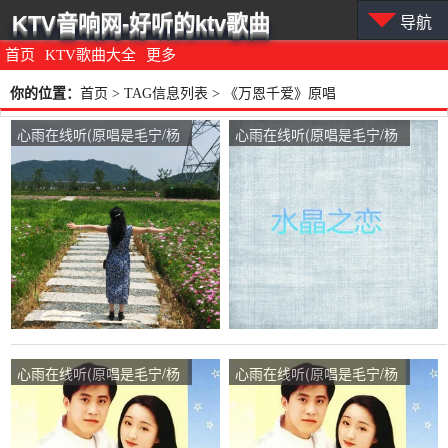
KTV音响网-好听的ktv歌曲
导航
首页
KTV歌曲大全
更多
你的位置：
首页
> TAG信息列表 > 《万恩千爱》原唱
心雨在线听(原唱是毛宁/杨
心雨在线听(原唱是毛宁/杨
钰莹)，花雨飘香演唱点
钰莹)，记忆那么美好演唱
播:26次
点播:56次
心雨在线听(原唱是毛宁/杨
心雨在线听(原唱是毛宁/杨
钰莹)，琳琳演唱点播:32次
钰莹)，人生如梦演唱点
播:99次