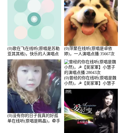
(0)歌在飞在线听(原唱是苏勒
(0)萍聚在线听(原唱是卓依
亚其其格)，快乐的人演唱点
婷)，一人演唱点播:35667次
播:36次
(0)曾经的你在线听(原唱是魏
小然)，☭【吴家軍】小慧子
的演唱点播:28043次
(0)没有你的日子我真的好孤
单在线听(原唱是韩晶)，牵手
人生（拒礼，花花支持互动
快乐）演唱点播:30445次