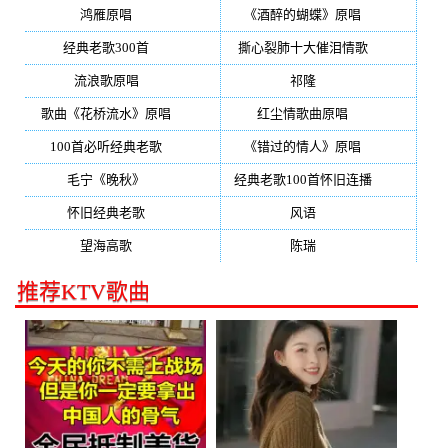
鸿雁原唱
(241)
《酒醉的蝴蝶》原唱
(220)
经典老歌300首
(203)
撕心裂肺十大催泪情歌
(195)
流浪歌原唱
(192)
祁隆
(188)
歌曲《花桥流水》原唱
(170)
红尘情歌曲原唱
(158)
100首必听经典老歌
(150)
《错过的情人》原唱
(142)
毛宁《晚秋》
(137)
经典老歌100首怀旧连播
(134)
怀旧经典老歌
(133)
风语
(132)
望海高歌
(131)
陈瑞
(128)
推荐KTV歌曲