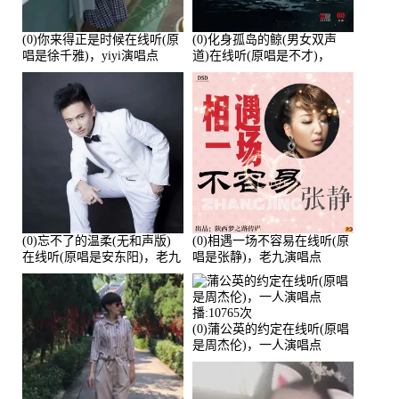
(0)你来得正是时候在线听(原
(0)化身孤岛的鲸(男女双声
唱是徐千雅)，yiyi演唱点
道)在线听(原唱是不才)，
播:21991次
HGBai演唱点播:19428次
(0)忘不了的温柔(无和声版)
(0)相遇一场不容易在线听(原
在线听(原唱是安东阳)，老九
唱是张静)，老九演唱点
演唱点播:17392次
播:11453次
(0)蒲公英的约定在线听(原唱
是周杰伦)，一人演唱点
播:10765次