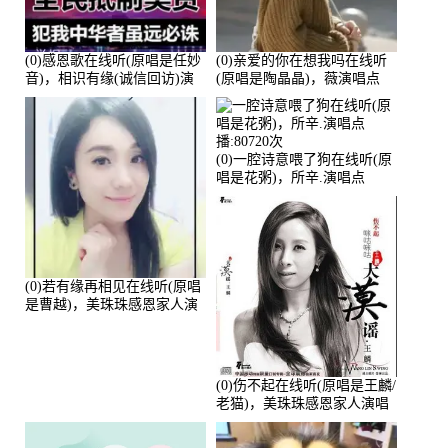
(0)感恩歌在线听(原唱是任妙
(0)亲爱的你在想我吗在线听
音)，相识有缘(诚信回访)演
(原唱是陶晶晶)，薇演唱点
唱点播:161288次
播:159722次
(0)一腔诗意喂了狗在线听(原
唱是花粥)，所辛.演唱点
播:80720次
(0)若有缘再相见在线听(原唱
是曹越)，美珠珠感恩家人演
唱点播:88675次
(0)伤不起在线听(原唱是王麟/
老猫)，美珠珠感恩家人演唱
点播:80218次