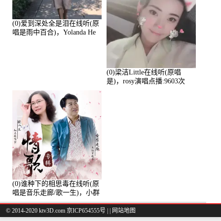
(0)爱到深处全是泪在线听(原
唱是雨中百合)，Yolanda He
演唱点播:11101次
(0)梁洁Little在线听(原唱
是)，rosy演唱点播:9603次
(0)谁种下的相思毒在线听(原
唱是音乐走廊/歌一生)，小群
演唱点播:8975次
© 2014-2020 ktv3D.com 京ICP654555号 |
|
网站地图