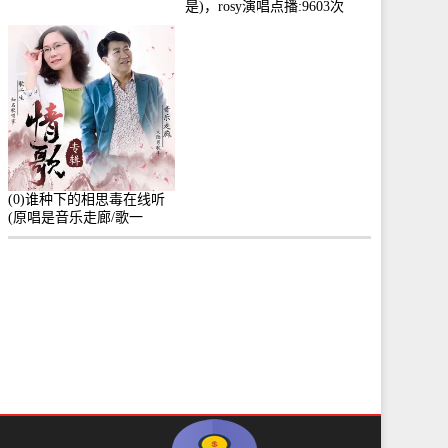
是)，rosy演唱点播:9603次
(0)谁种下的相思毒在线听
(原唱是音乐走廊/歌一
生)，小群演唱点播:8975次