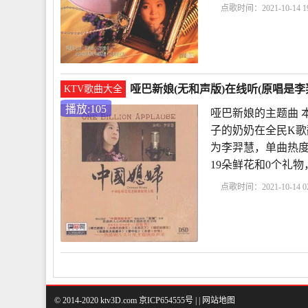
点歌时间：2021-10-14 19
君
歌曲四季歌原唱视
歌曲原唱
四季歌达
哑巴新娘(无和声版)在线听(原唱是李
KTV歌曲大全
播放:105
哑巴新娘的主题曲 
子的奶奶在全民K歌
为李羿慧，单曲热度10
19朵鲜花和0个礼
点歌时间：2021-10-14 02
慧
哑巴新娘的主题曲
唱
和声应该怎么唱
© 2014-2020 ktv3D.com 京ICP654555号 |
|
网站地图