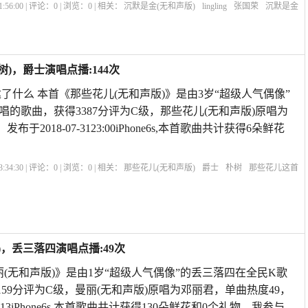
:56:00 | 评论：
0
| 浏览：
0
| 相关：
沉默是金(无和声版)
lingling
张国荣
沉默是金
原唱伴唱
沉默是金怎么唱
和声应该怎么唱
沉默是金原唱许冠杰
沉默是金女声翻
)，爵士演唱点播:144次
了什么 本首《那些花儿(无和声版)》是由3岁“超级人气偶像”
唱的歌曲，获得3387分评为C级，那些花儿(无和声版)原唱为
布于2018-07-3123:00iPhone6s,本首歌曲共计获得6朵鲜花
:34:30 | 评论：
0
| 浏览：
0
| 相关：
那些花儿(无和声版)
爵士
朴树
那些花儿这首
儿怎么唱
那些花儿朴树原唱视频
那些花儿这首歌的感情
范玮琪的那些花儿原
好
)，丢三落四演唱点播:49次
丽(无和声版)》是由1岁“超级人气偶像”的丢三落四在全民K歌
59分评为C级，曼丽(无和声版)原唱为邓丽君，单曲热度49，
322:13iPhone6s,本首歌曲共计获得130朵鲜花和0个礼物，我参与