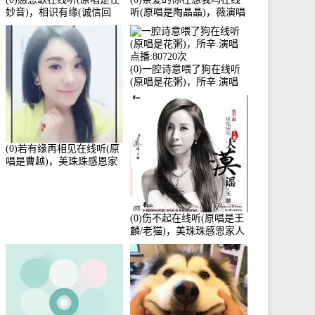
妙音)，相识有缘(诚信回
听(原唱是陶晶晶)，薇演唱
访)演唱点播:161288次
点播:159722次
(0)一腔诗意喂了狗在线听
(原唱是花粥)，所辛.演唱
点播:80720次
(0)若有缘再相见在线听(原
唱是曹越)，美珠珠感恩家
人演唱点播:88675次
(0)伤不起在线听(原唱是王
麟/老猫)，美珠珠感恩家人
演唱点播:80218次