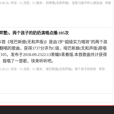
:48:56 | 评论：
0
| 浏览：
0
| 相关：
四季歌(无和声版)
宝族习姐守护心跳加油
邓丽
频
原唱伴唱
邓丽君四季歌
和声如何不被原唱带跑
和声和原唱有什么区别
四季
羿慧)，两个孩子的奶奶演唱点播:105次
本首《哑巴新娘(无和声版)》是由3岁“超级实力唱将”的两个孩
翻唱的歌曲，获得3737分评为C级，哑巴新娘(无和声版)原唱
5，发布于2018-09-2322:13荣耀8青春版,本首歌曲共计获得
物，我唱了一首歌，快来听听吧。
:20:22 | 评论：
0
| 浏览：
0
| 相关：
哑巴新娘(无和声版)
两个孩子的奶奶
李羿
歌曲哑巴新娘主题曲燃烧燃烧
燃烧哑巴新娘歌曲
和声和原唱有什么区别
原唱伴
和