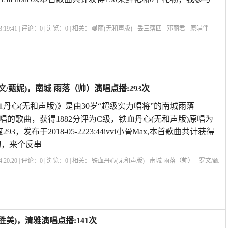
:19:41 | 评论：
0
| 浏览：
0
| 相关：
曼丽(无和声版)
丢三落四
邓丽君
原唱伴
和声如何不被原唱带跑
情义无价原唱
吉祥三宝歌曲原唱
和声和原唱差几度
歌曲
给
/甄妮)，南城 雨落（帅）演唱点播:293次
丹心(无和声版)》是由30岁“超级实力唱将”的南城雨落
唱的歌曲，获得1882分评为C级，铁血丹心(无和声版)原唱为
3，发布于2018-05-2223:44ivvi小骨Max,本首歌曲共计获得
物，来个反串
:20:20 | 评论：
0
| 浏览：
0
| 相关：
铁血丹心(无和声版)
南城 雨落（帅）
罗文/甄
雄传主题曲原唱
王小玮《铁血丹心》
和声和原唱有什么区别
铁血丹心谐音歌词正
美)，清雅演唱点播:141次