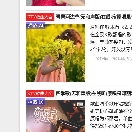
青青河边草(无和声版)在线听(原唱是
KTV歌曲大全
播放:74
原唱伴唱 本首《青
在全民K歌翻唱的歌
婷，单曲热度74，发布于
2个礼物，好久没有
点歌时间：2021-10-15 04
婷
原唱伴唱
和声伴
唱
爱江山更爱美人原
四季歌(无和声版)在线听(原唱是邓丽
KTV歌曲大全
播放:16
歌曲四季歌原唱视频
姐守护心跳加油在全
原唱为邓丽君，单曲热度1
得7朵鲜花和0个礼