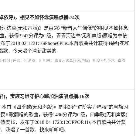
卓依婷)，相见不如怀念演唱点播:74次
青河边草(无和声版)》是由5岁“新晋人气偶像”的相见不如怀念
曲，获得3247分评为C级，青青河边草(无和声版)原唱为卓依
2018-02-1221:16iPhone6Plus,本首歌曲共计获得4朵鲜花和
唱歌，今天唱个清新甜美的
:43:01 | 评论：
0
| 浏览：
0
| 相关：
青青河边草(无和声版)
相见不如怀念
卓依
唱要怎么唱
彩云伴海鸥原唱
篱笆墙的影子原唱
和声和原唱差几度
你别走原
唱
草
君)，宝族习姐守护心跳加油演唱点播:16次
 本首《四季歌(无和声版)》是由3岁“进阶实力唱将”的宝族习
民K歌翻唱的歌曲，获得1496分评为C级，四季歌(无和声版)
6，发布于2018-04-1723:12OPPOR11s,本首歌曲共计获
物，我唱了一首歌，快来听听吧。