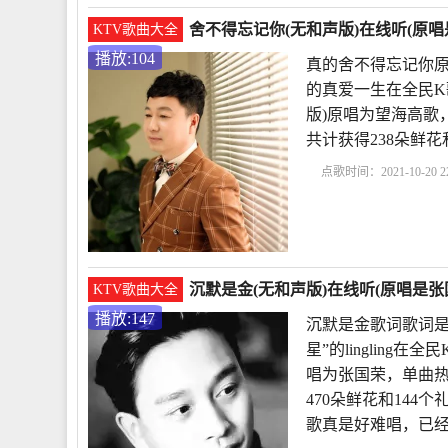
舍不得忘记你(无和声版)在线听(原唱
KTV歌曲大全
播放:104
真的舍不得忘记你原
的真爱一生在全民K
版)原唱为望海高歌，单
共计获得238朵鲜
点歌时间：2021-10-20 22
歌
真的舍不得忘记你
唱
给别人唱和声怎么
沉默是金(无和声版)在线听(原唱是张国荣)
KTV歌曲大全
播放:147
沉默是金歌词歌词是
星”的lingling
唱为张国荣，单曲热度14
470朵鲜花和14
歌真是好难唱，已