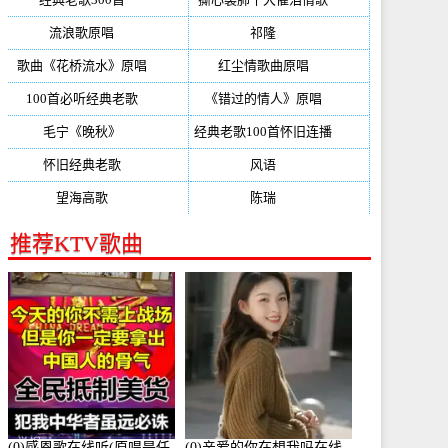
流浪歌原唱
(192)
祁隆
(188)
歌曲《花桥流水》原唱
(170)
红尘情歌曲原唱
(158)
100首必听经典老歌
(150)
《错过的情人》原唱
(142)
毛宁《晚秋》
(137)
经典老歌100首怀旧连播
(134)
怀旧经典老歌
(133)
风语
(132)
望海高歌
(131)
陈瑞
(128)
推荐KTV歌曲
(0)感恩歌在线听(原唱是任
(0)亲爱的你在想我吗在线