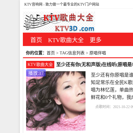
KTV音响网
- 致力做一个最专业的KTV门户网站
首页
KTV歌曲大全
更多
你的位置：
首页
> TAG信息列表 > 原唱伴唱
至少还有你(无和声版)在线听(原唱是
KTV歌曲大全
播放:17
至少还有你原唱是谁
知足常乐在全民K歌
唱为林忆莲，单曲热度17
鲜花和0个礼物，我
点歌时间：2021-10-22 09
还有你原唱是谁
原唱
唱
我最亲爱的原唱