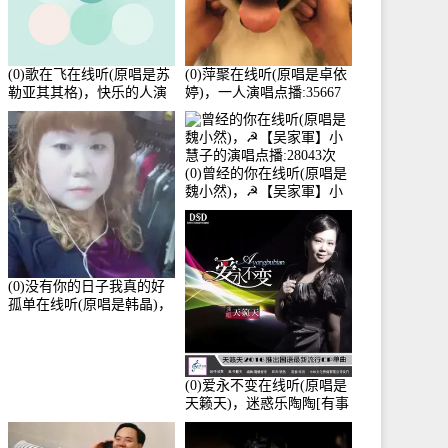
(0)歌在飞在线听(原唱是苏
(0)萍聚在线听(原唱是卓依
勒亚其其格)，快乐的人演
婷)，一人演唱点播:35667
唱点播:36次
次
(0)曾经的你在线听(原唱是
魏小然)，☭【吴家軍】小
慧子的演唱点播:28043次
(0)没有你的日子我真的好
孤单在线听(原唱是韩晶)，
牵手人生（拒礼，花花支
持互动快乐）演唱点
播:30445次
(0)爱永不变在线听(原唱是
天籁天)，迷惑乐陶陶[有事
暂离]演唱点播:27678次