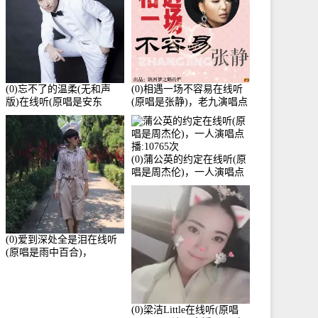
(0)忘不了的温柔(无和声
(0)相遇一场不容易在线听
版)在线听(原唱是安东
(原唱是张静)，老九演唱点
阳)，老九演唱点播:17392
播:11453次
次
(0)蒲公英的约定在线听(原
唱是周杰伦)，一人演唱点
播:10765次
(0)爱到深处全是泪在线听
(原唱是雨中百合)，
Yolanda He演唱点播:11101
次
(0)梁洁Little在线听(原唱