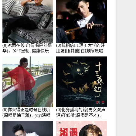
(0)冰雨在线听(原唱是刘德
(0)我相信FT理工大学的好
华)，ㄨ℉皇朝..健康快乐
朋友们(其他)在线听(原唱
演唱点播:26643次
是杨培安)，老乔演唱点
播:23714次
(0)你来得正是时候在线听
(0)化身孤岛的鲸(男女双声
(原唱是徐千雅)，yiyi演唱
道)在线听(原唱是不才)，
点播:21991次
HGBai演唱点播:19428次