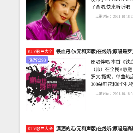
了合唱,快来听听吧
点歌时间：2021-10-18 23
唱
和声应该怎么唱
九儿原唱
曼丽歌词
铁血丹心(无和声版)在线听(原唱是罗文
KTV歌曲大全
播放:293
原唱伴唱 本首《铁血
（帅）在全民K歌翻
罗文/甄妮，单曲热度29
308朵鲜花和8个礼
点歌时间：2021-10-18 04
妮
原唱伴唱
射雕英
规
和声应该怎么
潇洒的走(无和声版)在线听(原唱是高胜
KTV歌曲大全