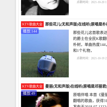
点歌时间：2021-10-20 11
歌词歌词是什么意思
唱
给别
那些花儿(无和声版)在线听(原唱是朴树
KTV歌曲大全
播放:144
那些花儿这首歌表达
的爵士在全民K歌翻
朴树，单曲热度144，发
和1个礼物，
点歌时间：2021-10-19 23
歌表达了什么
那些花
唱
那些花儿谁唱得最
曼丽(无和声版)在线听(原唱是邓丽君
KTV歌曲大全
播放:49
原唱伴唱 本首《曼
翻唱的歌曲，获得31
发布于2018-07-1