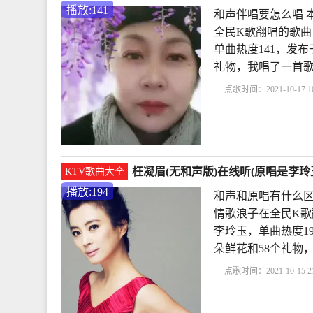
播放:141
和声伴唱要怎么唱 
全民K歌翻唱的歌曲
单曲热度141，发布于2
礼物，我唱了一首
点歌时间：2021-10-17 10
怎么唱
原唱伴唱
和
百六十五里路 原唱
枉凝眉(无和声版)在线听(原唱是李玲
KTV歌曲大全
播放:194
和声和原唱有什么区
情歌浪子在全民K歌
李玲玉，单曲热度194，发
朵鲜花和58个礼物
点歌时间：2021-10-15 21
和原唱有什么区别
原
曲
给别人唱和声怎么