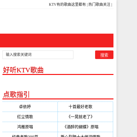
KTV有的歌曲这里都有
|
热门歌曲关注
|
好听KTV歌曲
点歌指引
卓依婷
(350)
十首最好老歌
(300)
红尘情歌
(296)
《一晃就老了》
(253)
鸿雁原唱
(241)
《酒醉的蝴蝶》原唱
(220)
经典老歌300首
(203)
撕心裂肺十大催泪情歌
(195)