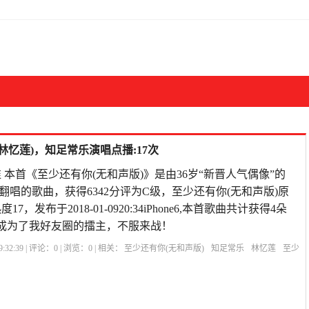
林忆莲)，知足常乐演唱点播:17次
 本首《至少还有你(无和声版)》是由36岁“新晋人气偶像”的
翻唱的歌曲，获得6342分评为C级，至少还有你(无和声版)原
，发布于2018-01-0920:34iPhone6,本首歌曲共计获得4朵
成为了我好友圈的擂主，不服来战！
:32:39 | 评论：
0
| 浏览：
0
| 相关：
至少还有你(无和声版)
知足常乐
林忆莲
至少
伴唱
漂洋过海来看你原唱
至少还有你是哪年的歌
还有你原唱
给别人唱和声怎么