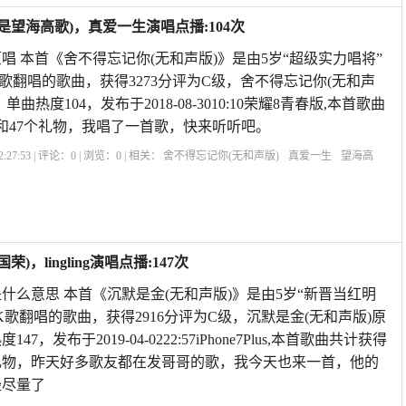
是望海高歌)，真爱一生演唱点播:104次
唱 本首《舍不得忘记你(无和声版)》是由5岁“超级实力唱将”
歌翻唱的歌曲，获得3273分评为C级，舍不得忘记你(无和声
曲热度104，发布于2018-08-3010:10荣耀8青春版,本首歌曲
花和47个礼物，我唱了一首歌，快来听听吧。
:27:53 | 评论：
0
| 浏览：
0
| 相关：
舍不得忘记你(无和声版)
真爱一生
望海高
原唱
望海高歌的歌曲舍不得忘记你
舍不得忘记你望海高歌唱的
和声应该怎么
唱
你
，lingling演唱点播:147次
什么意思 本首《沉默是金(无和声版)》是由5岁“新晋当红明
在全民K歌翻唱的歌曲，获得2916分评为C级，沉默是金(无和声版)原
7，发布于2019-04-0222:57iPhone7Plus,本首歌曲共计获得
4个礼物，昨天好多歌友都在发哥哥的歌，我今天也来一首，他的
经尽量了