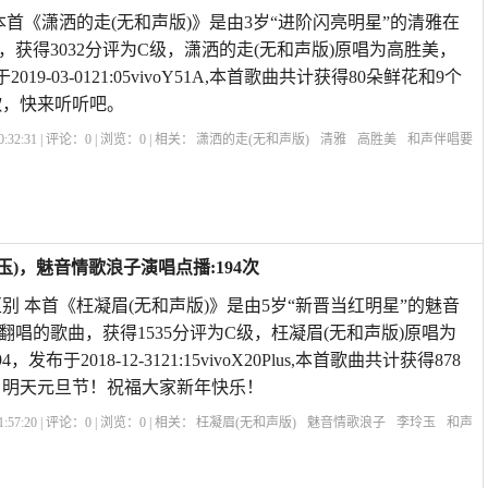
本首《潇洒的走(无和声版)》是由3岁“进阶闪亮明星”的清雅在
，获得3032分评为C级，潇洒的走(无和声版)原唱为高胜美，
019-03-0121:05vivoY51A,本首歌曲共计获得80朵鲜花和9个
歌，快来听听吧。
:32:31 | 评论：
0
| 浏览：
0
| 相关：
潇洒的走(无和声版)
清雅
高胜美
和声伴唱要
声和原唱差几度
真心真意过一生的原唱
无奈的思绪韩宝仪原唱
酒廊情歌原唱
三
玉)，魅音情歌浪子演唱点播:194次
别 本首《枉凝眉(无和声版)》是由5岁“新晋当红明星”的魅音
翻唱的歌曲，获得1535分评为C级，枉凝眉(无和声版)原唱为
布于2018-12-3121:15vivoX20Plus,本首歌曲共计获得878
，明天元旦节！祝福大家新年快乐！
:57:20 | 评论：
0
| 浏览：
0
| 相关：
枉凝眉(无和声版)
魅音情歌浪子
李玲玉
和声
唱伴唱
《女儿情》原唱
红楼梦主题曲枉凝眉原唱
和声应该怎么唱
枉凝眉歌
唱