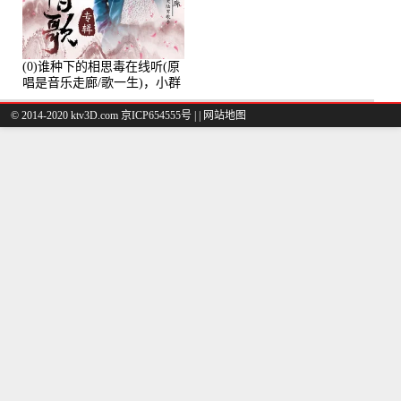
(0)谁种下的相思毒在线听(原
唱是音乐走廊/歌一生)，小群
演唱点播:8975次
© 2014-2020 ktv3D.com 京ICP654555号 |
|
网站地图