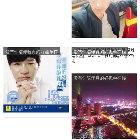
没有你陪伴我真的好孤单在
没有你陪伴真的好孤单在线
线听(原唱是冷漠)，中国龙
听(原唱是梦然)，
演唱点播:46次
ᝰꫛꫀꪝ⁵²º雅儿演唱点
播:279次
没有你陪伴真的好孤单在线
听(原唱是梦然)，天空演唱
点播:1953次