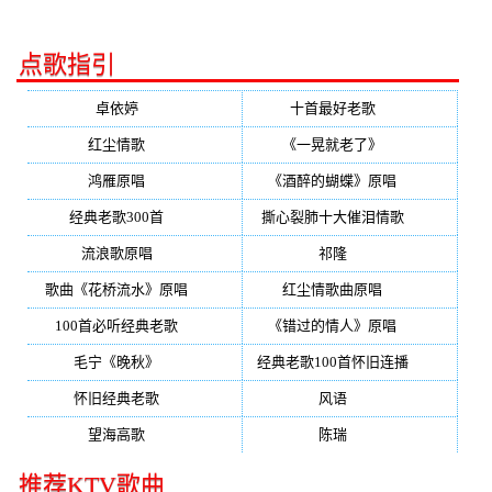
点歌指引
卓依婷
(350)
十首最好老歌
(300)
红尘情歌
(296)
《一晃就老了》
(253)
鸿雁原唱
(241)
《酒醉的蝴蝶》原唱
(220)
经典老歌300首
(203)
撕心裂肺十大催泪情歌
(195)
流浪歌原唱
(192)
祁隆
(188)
歌曲《花桥流水》原唱
(170)
红尘情歌曲原唱
(158)
100首必听经典老歌
(150)
《错过的情人》原唱
(142)
毛宁《晚秋》
(137)
经典老歌100首怀旧连播
(134)
怀旧经典老歌
(133)
风语
(132)
望海高歌
(131)
陈瑞
(128)
推荐KTV歌曲