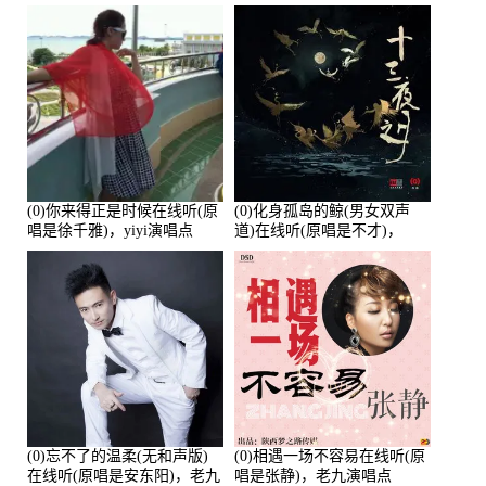
唱点播:26643次
培安)，老乔演唱点播:23714
次
(0)你来得正是时候在线听(原
(0)化身孤岛的鲸(男女双声
唱是徐千雅)，yiyi演唱点
道)在线听(原唱是不才)，
播:21991次
HGBai演唱点播:19428次
(0)忘不了的温柔(无和声版)
(0)相遇一场不容易在线听(原
在线听(原唱是安东阳)，老九
唱是张静)，老九演唱点