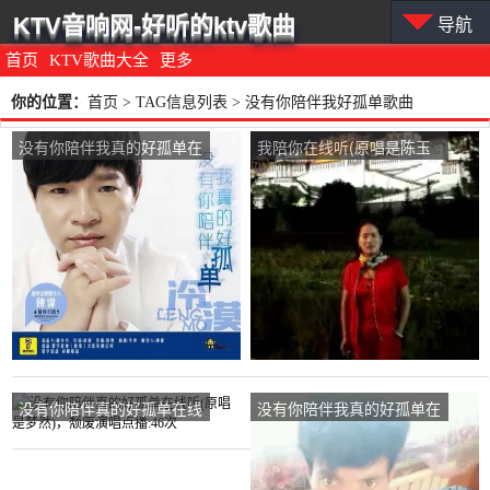
KTV音响网-好听的ktv歌曲
导航
首页
KTV歌曲大全
更多
你的位置：
首页
> TAG信息列表 > 没有你陪伴我好孤单歌曲
没有你陪伴我真的好孤单在
我陪你在线听(原唱是陈玉
线听(原唱是冷漠)，男人本
建)，知足常乐演唱点播:57
色演唱点播:393次
次
没有你陪伴真的好孤单在线
没有你陪伴我真的好孤单在
听(原唱是梦然)，颓废演唱
线听(原唱是冷漠)，天涯演
点播:46次
唱点播:29次