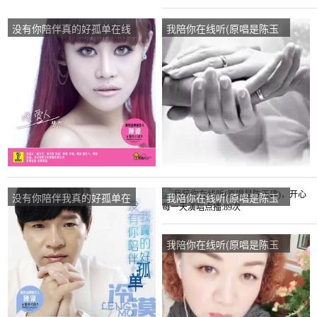
没有你陪伴真的好孤单在线
我陪你在线听(原唱是陈玉
听(原唱是梦然)，(熊姑娘)
建)，༂* ❦蘭*&演唱点
姑姑演唱点播:154次
播:73次
没有你陪伴我真的好孤单在
我陪你在线听(原唱是陈玉
线听(原唱是冷漠)，最初的
建)，开心每一天演唱点
节奏演唱点播:108次
播:89次
我陪你在线听(原唱是陈玉
建)，垚皨演唱点播:63次