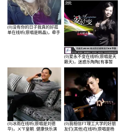
的演唱点播:28043次
(0)没有你的日子我真的好孤
单在线听(原唱是韩晶)，牵手
人生（拒礼，花花支持互动
快乐）演唱点播:30445次
(0)爱永不变在线听(原唱是天
籁天)，迷惑乐陶陶[有事暂
离]演唱点播:27678次
(0)冰雨在线听(原唱是刘德
(0)我相信FT理工大学的好朋
华)，ㄨ℉皇朝..健康快乐演
友们(其他)在线听(原唱是杨