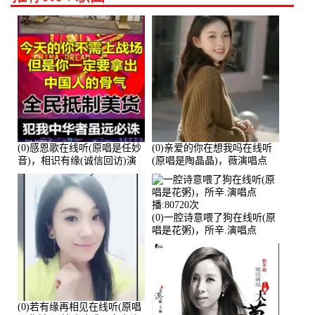
(0)感恩歌在线听(原唱是任妙
(0)亲爱的你在想我吗在线听
音)，相识有缘(诚信回访)演
(原唱是陶晶晶)，薇演唱点
唱点播:161288次
播:159722次
(0)一腔诗意喂了狗在线听(原
唱是花粥)，所辛.演唱点
播:80720次
(0)若有缘再相见在线听(原唱