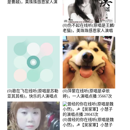
是曹越)，美珠珠感恩家人演
唱点播:88675次
(0)伤不起在线听(原唱是王麟/
老猫)，美珠珠感恩家人演唱
点播:80218次
(0)歌在飞在线听(原唱是苏勒
(0)萍聚在线听(原唱是卓依
亚其其格)，快乐的人演唱点
婷)，一人演唱点播:35667次
播:36次
(0)曾经的你在线听(原唱是魏
小然)，☭【吴家軍】小慧子