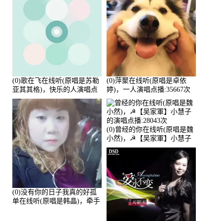
(0)歌在飞在线听(原唱是苏勒
(0)萍聚在线听(原唱是卓依
亚其其格)，快乐的人演唱点
婷)，一人演唱点播:35667次
播:36次
(0)曾经的你在线听(原唱是魏
小然)，☭【吴家軍】小慧子
的演唱点播:28043次
(0)没有你的日子我真的好孤
单在线听(原唱是韩晶)，牵手
人生（拒礼，花花支持互动
快乐）演唱点播:30445次