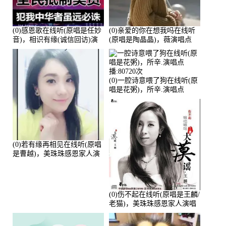
(0)感恩歌在线听(原唱是任妙
(0)亲爱的你在想我吗在线听
音)，相识有缘(诚信回访)演
(原唱是陶晶晶)，薇演唱点
唱点播:161288次
播:159722次
(0)一腔诗意喂了狗在线听(原
唱是花粥)，所辛.演唱点
播:80720次
(0)若有缘再相见在线听(原唱
是曹越)，美珠珠感恩家人演
唱点播:88675次
(0)伤不起在线听(原唱是王麟/
老猫)，美珠珠感恩家人演唱
点播:80218次