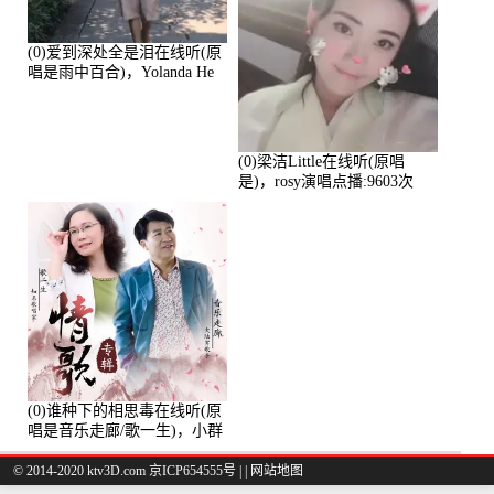
(0)爱到深处全是泪在线听(原
唱是雨中百合)，Yolanda He
演唱点播:11101次
(0)梁洁Little在线听(原唱
是)，rosy演唱点播:9603次
(0)谁种下的相思毒在线听(原
唱是音乐走廊/歌一生)，小群
演唱点播:8975次
© 2014-2020 ktv3D.com 京ICP654555号 |
|
网站地图