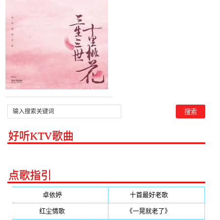
张碧晨)，想做幸福的小女
人演唱点播:15次
好听KTV歌曲
点歌指引
卓依婷
(350)
十首最好老歌
(300)
红尘情歌
(296)
《一晃就老了》
(253)