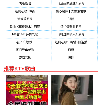
鸿雁原唱
(241)
《酒醉的蝴蝶》原唱
(220)
经典老歌300首
(203)
撕心裂肺十大催泪情歌
(195)
流浪歌原唱
(192)
祁隆
(188)
歌曲《花桥流水》原唱
(170)
红尘情歌曲原唱
(158)
100首必听经典老歌
(150)
《错过的情人》原唱
(142)
毛宁《晚秋》
(137)
经典老歌100首怀旧连播
(134)
怀旧经典老歌
(133)
风语
(132)
望海高歌
(131)
陈瑞
(128)
推荐KTV歌曲