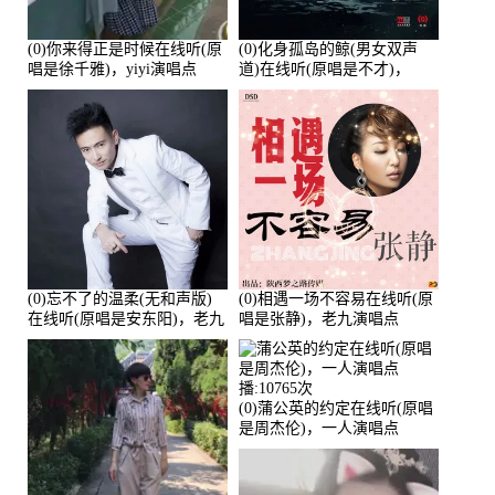
(0)你来得正是时候在线听(原
(0)化身孤岛的鲸(男女双声
唱是徐千雅)，yiyi演唱点
道)在线听(原唱是不才)，
播:21991次
HGBai演唱点播:19428次
(0)忘不了的温柔(无和声版)
(0)相遇一场不容易在线听(原
在线听(原唱是安东阳)，老九
唱是张静)，老九演唱点
演唱点播:17392次
播:11453次
(0)蒲公英的约定在线听(原唱
是周杰伦)，一人演唱点
播:10765次