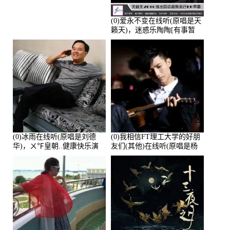
(0)爱永不变在线听(原唱是天
籁天)，迷惑乐陶陶[有事暂
离]演唱点播:27678次
(0)冰雨在线听(原唱是刘德
(0)我相信FT理工大学的好朋
华)，ㄨ℉皇朝..健康快乐演
友们(其他)在线听(原唱是杨
唱点播:26643次
培安)，老乔演唱点播:23714
次