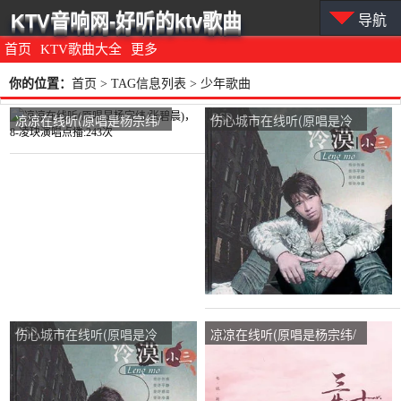
KTV音响网-好听的ktv歌曲
导航
首页
KTV歌曲大全
更多
你的位置：
首页
> TAG信息列表 > 少年歌曲
凉凉在线听(原唱是杨宗纬/
伤心城市在线听(原唱是冷
张碧晨)，8-凌玦演唱点
漠)，梦江南演唱点播:117
播:243次
次
伤心城市在线听(原唱是冷
凉凉在线听(原唱是杨宗纬/
漠)，等待演唱点播:48次
张碧晨)，全村儿最强杨老
大演唱点播:29次