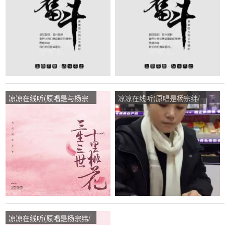
唱点播:192次
唱点播:58次
凉凉在线听(原唱是与杨宗
凉凉在线听(原唱是杨宗纬/
纬合唱)，YyfLb演唱点
张碧晨)，姣姣【财神首
播:55次
徒】演唱点播:189次
凉凉在线听(原唱是杨宗纬/