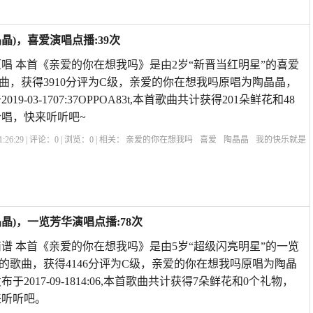
)，喜爱演唱点播:39次
唱 本首《亲爱的你在想我吗》是由2岁“新晋当红明星”的喜爱
曲，获得3910分评为C级，亲爱的你在想我吗原唱为陶晶晶，
19-03-1707:37OPPOA83t,本首歌曲共计获得201朵鲜花和48
唱，快来听听吧~
:26:29 | 评论：
0
| 浏览：
0
| 相关：
亲爱的你在想我吗
喜爱
陶晶晶
我的快乐就是
哪里原唱
亲爱的你在想我吗彭筝
歌曲亲爱的你还在想我吗
没有人能代替你原
再
晶)，一览芳华演唱点播:78次
谱 本首《亲爱的你在想我吗》是由5岁“超级闪亮明星”的一览
的歌曲，获得4146分评为C级，亲爱的你在想我吗原唱为陶晶
于2017-09-1814:06,本首歌曲共计获得7朵鲜花和0个礼物，
来听听吧。