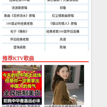
流浪歌原唱
(192)
祁隆
(188)
歌曲《花桥流水》原唱
(170)
红尘情歌曲原唱
(158)
100首必听经典老歌
(150)
《错过的情人》原唱
(142)
毛宁《晚秋》
(137)
经典老歌100首怀旧连播
(134)
怀旧经典老歌
(133)
风语
(132)
望海高歌
(131)
陈瑞
(128)
推荐KTV歌曲
(0)感恩歌在线听(原唱是任
(0)亲爱的你在想我吗在线