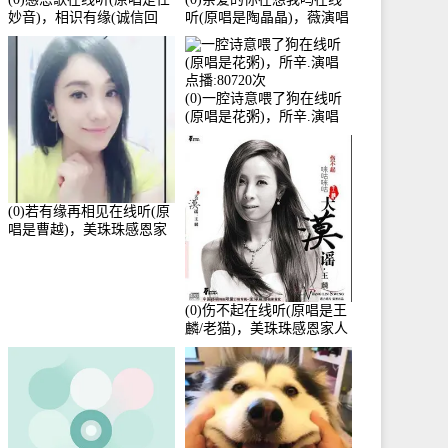
妙音)，相识有缘(诚信回
听(原唱是陶晶晶)，薇演唱
访)演唱点播:161288次
点播:159722次
(0)一腔诗意喂了狗在线听
(原唱是花粥)，所辛.演唱
点播:80720次
(0)若有缘再相见在线听(原
唱是曹越)，美珠珠感恩家
人演唱点播:88675次
(0)伤不起在线听(原唱是王
麟/老猫)，美珠珠感恩家人
演唱点播:80218次