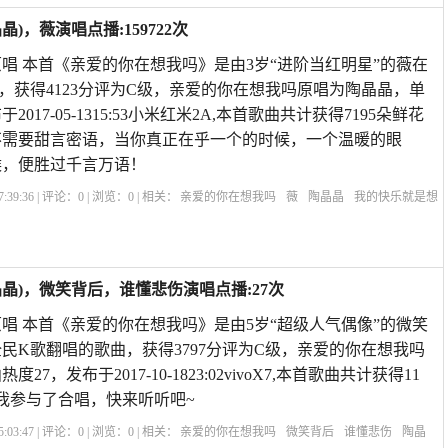
，薇演唱点播:159722次
唱 本首《亲爱的你在想我吗》是由3岁“进阶当红明星”的薇在
，获得4123分评为C级，亲爱的你在想我吗原唱为陶晶晶，单
于2017-05-1315:53小米红米2A,本首歌曲共计获得7195朵鲜花
爱不需要甜言密语，当你真正在乎一个的时候，一个温暖的眼
候，便胜过千言万语！
:39:36 | 评论：
0
| 浏览：
0
| 相关：
亲爱的你在想我吗
薇
陶晶晶
我的快乐就是想
我吗歌词
再叫一声亲爱的我好想你
斯卡布罗集市中文版男生版
亲爱的你在想我吗
晶)，微笑背后，谁懂悲伤演唱点播:27次
唱 本首《亲爱的你在想我吗》是由5岁“超级人气偶像”的微笑
民K歌翻唱的歌曲，获得3797分评为C级，亲爱的你在想我吗
7，发布于2017-10-1823:02vivoX7,本首歌曲共计获得11
我参与了合唱，快来听听吧~
:03:47 | 评论：
0
| 浏览：
0
| 相关：
亲爱的你在想我吗
微笑背后
谁懂悲伤
陶晶