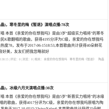
原唱
让爱回到陌生歌曲原唱下载
亲爱的你在想我吗彭筝
歌曲亲爱的你还在想我
原唱
晶)，寒冬里的梅《暂退》演唱点播:78次
唱 本首《亲爱的你在想我吗》是由3岁“超级实力唱将”的寒冬
民K歌翻唱的歌曲，获得4195分评为C级，亲爱的你在想我吗
78，发布于2017-06-1518:53,本首歌曲共计获得40朵鲜花
音好美，友友们把我忽略就好
:38:15 | 评论：
0
| 浏览：
0
| 相关：
亲爱的你在想我吗
寒冬里的梅《暂退》
陶晶
原唱
亲爱的你在想我吗说说句子
亲爱的你在想我吗彭筝
亲爱的你在想我吗葫芦丝
在
晶)，冰缘六月天演唱点播:30次
唱 本首《亲爱的你在想我吗》是由5岁“新晋实力唱将”的冰缘
唱的歌曲，获得4017分评为C级，亲爱的你在想我吗原唱为陶
于2017-10-0515:23vivoXplay6,本首歌曲共计获得25朵鲜