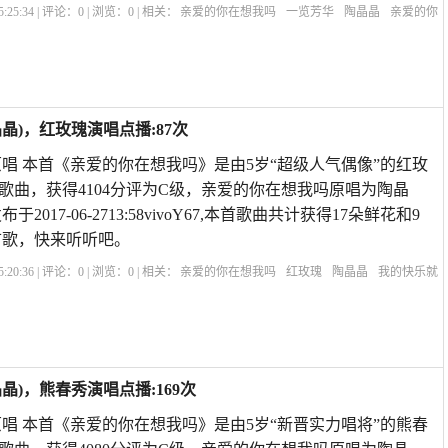
:25:34 | 评论：
0
| 浏览：
0
| 相关：
亲爱的你在想我吗
一览芳华
陶晶晶
亲爱的你
爱的你在哪里
歌曲亲爱的你还在想我吗
亲爱的你在想我吗彭筝
亲爱的你在想我吗
晶)，红玫瑰演唱点播:87次
唱 本首《亲爱的你在想我吗》是由5岁“超级人气偶像”的红玫
歌曲，获得4104分评为C级，亲爱的你在想我吗原唱为陶晶
2017-06-2713:58vivoY67,本首歌曲共计获得17朵鲜花和9
首歌，快来听听吧。
:20:36 | 评论：
0
| 浏览：
0
| 相关：
亲爱的你在想我吗
红玫瑰
陶晶晶
我的快乐就
在想我吗歌词
亲爱的你在想我吗彭筝
亲爱的你在想我吗葫芦丝独奏
亲爱的那首歌
)，熊春秀演唱点播:169次
唱 本首《亲爱的你在想我吗》是由5岁“新晋实力唱将”的熊春