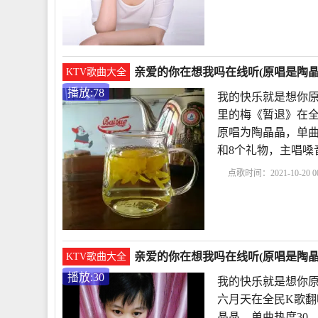
晶
我的快乐就是想你
吗
亲爱的你在想我吗
亲爱的你在想我吗在线听(原唱是陶晶
KTV歌曲大全
播放:78
我的快乐就是想你原
里的梅《暂退》在全
原唱为陶晶晶，单曲热度
和8个礼物，主唱嗓
点歌时间：2021-10-20 00
晶
我的快乐就是想你
独奏
歌曲亲爱的你还
亲爱的你在想我吗在线听(原唱是陶晶
KTV歌曲大全
播放:30
我的快乐就是想你原
六月天在全民K歌翻
晶晶，单曲热度30，发布