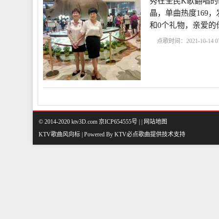
秀在全民K歌翻唱的
晶，单曲热度169，发布
和0个礼物，亲爱的
点歌时间：2021-10-14 07
是想你原唱
亲爱的你
好想你
亲爱的你在想
© 2014-2020 ktv3D.com 京ICP654555号 |
|
网站地图
KTV歌曲风向标 | Powered By
KTV必点歌曲
提供技术支持