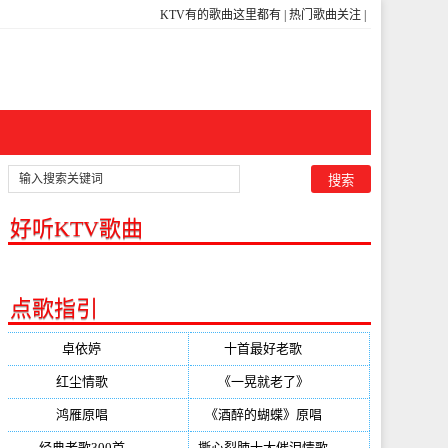
KTV有的歌曲这里都有
|
热门歌曲关注
|
好听KTV歌曲
点歌指引
卓依婷
(350)
十首最好老歌
(300)
红尘情歌
(296)
《一晃就老了》
(253)
鸿雁原唱
(241)
《酒醉的蝴蝶》原唱
(220)
经典老歌300首
(203)
撕心裂肺十大催泪情歌
(195)