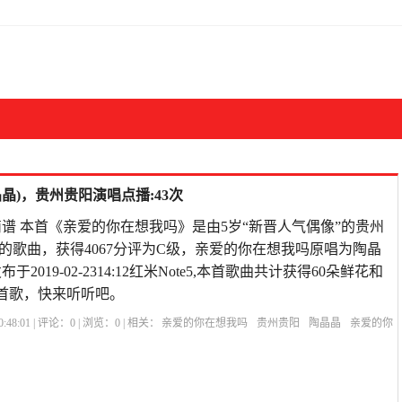
晶)，贵州贵阳演唱点播:43次
谱 本首《亲爱的你在想我吗》是由5岁“新晋人气偶像”的贵州
的歌曲，获得4067分评为C级，亲爱的你在想我吗原唱为陶晶
2019-02-2314:12红米Note5,本首歌曲共计获得60朵鲜花和
首歌，快来听听吧。
:48:01 | 评论：
0
| 浏览：
0
| 相关：
亲爱的你在想我吗
贵州贵阳
陶晶晶
亲爱的你
爱的你还在想我吗
亲爱的你在想我吗彭筝
亲爱的你在想我吗歌词
歌曲亲爱的你在