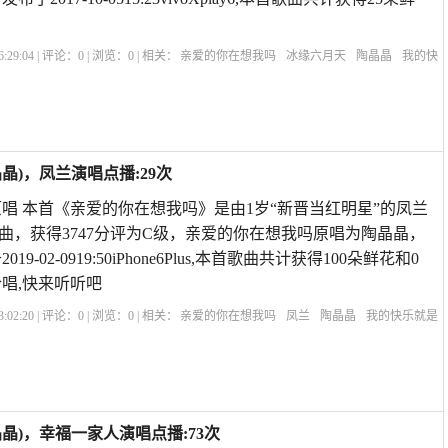
:29:04 | 评论：
0
| 浏览：
0
| 相关：
亲爱的你在想我吗
冰缘六月天
陶晶晶
我的快
的你在想我吗歌词
再叫一声亲爱的我好想你
斯卡布罗集市中文版男生版
亲爱的你
)，凤兰演唱点播:29次
唱 本首《亲爱的你在想我吗》是由1岁“新晋当红明星”的凤兰
曲，获得3747分评为C级，亲爱的你在想我吗原唱为陶晶晶，
9-02-0919:50iPhone6Plus,本首歌曲共计获得100朵鲜花和0
唱,快来听听吧
:02:20 | 评论：
0
| 浏览：
0
| 相关：
亲爱的你在想我吗
凤兰
陶晶晶
我的快乐就是
想我吗歌词
再叫一声亲爱的我好想你
斯卡布罗集市中文版男生版
亲爱的你在想我
晶)，幸福一家人演唱点播:73次