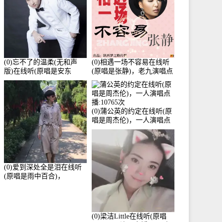
(0)忘不了的温柔(无和声
(0)相遇一场不容易在线听
版)在线听(原唱是安东
(原唱是张静)，老九演唱点
阳)，老九演唱点播:17392
播:11453次
次
(0)蒲公英的约定在线听(原
唱是周杰伦)，一人演唱点
播:10765次
(0)爱到深处全是泪在线听
(原唱是雨中百合)，
Yolanda He演唱点播:11101
次
(0)梁洁Little在线听(原唱