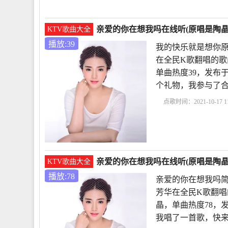
亲爱的你在想我吗在线听(原唱是陶晶晶
KTV歌曲大全
播放:39
我的快乐就是想你原
在全民K歌翻唱的歌
单曲热度39，发布于20
个礼物，我参与了合
点歌时间：2021-10-17 11
想你原唱
亲爱的你在
唱
深情败给时间原唱
亲爱的你在想我吗在线听(原唱是陶晶
KTV歌曲大全
播放:78
亲爱的你在想我吗简
芳华在全民K歌翻唱
晶，单曲热度78，发布
我唱了一首歌，快