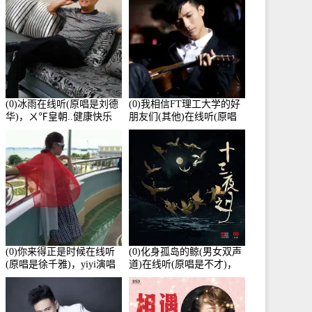
(0)冰雨在线听(原唱是刘德
(0)我相信FT理工大学的好
华)，ㄨ℉皇朝..健康快乐
朋友们(其他)在线听(原唱
演唱点播:26643次
是杨培安)，老乔演唱点
播:23714次
(0)你来得正是时候在线听
(0)化身孤岛的鲸(男女双声
(原唱是徐千雅)，yiyi演唱
道)在线听(原唱是不才)，
点播:21991次
HGBai演唱点播:19428次