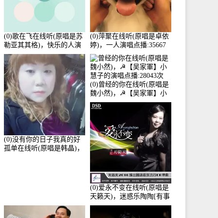
(0)歌在飞在线听(原唱是苏
(0)萍聚在线听(原唱是卓依
勒亚其其格)，快乐的人演
婷)，一人演唱点播:35667
唱点播:36次
次
(0)曾经的你在线听(原唱是
魏小然)，☭【吴家軍】小
慧子的演唱点播:28043次
(0)没有你的日子我真的好
孤单在线听(原唱是韩晶)，
牵手人生（拒礼，花花支
持互动快乐）演唱点
播:30445次
(0)爱永不变在线听(原唱是
天籁天)，迷惑乐陶陶[有事
暂离]演唱点播:27678次