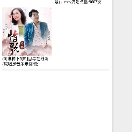
是)，rosy演唱点播:9603次
(0)谁种下的相思毒在线听
(原唱是音乐走廊/歌一
生)，小群演唱点播:8975次