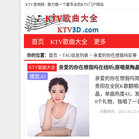
KTV音响网
- 致力做一个最专业的KTV门户网站
首页
KTV歌曲大全
更多
你的位置：
首页
> TAG信息列表 > 亲爱的你在想我吗彭筝
亲爱的你在想我吗在线听(原唱是陶晶
KTV歌曲大全
播放:43
亲爱的你在想我吗简
贵阳在全民K歌翻唱
晶，单曲热度43，发布于
0个礼物，我唱了一
点歌时间：2021-10-22 10
在想我吗简谱
歌曲亲
哪里
亲爱的你在想我