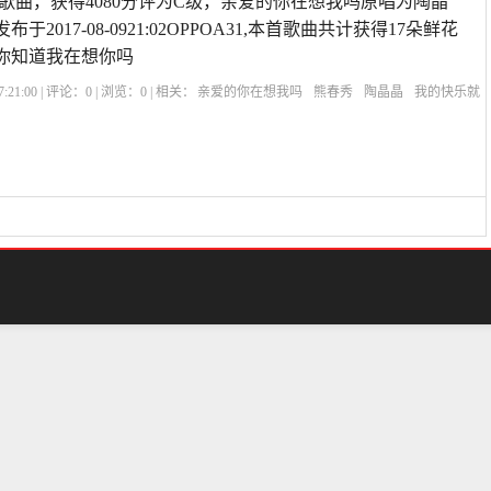
歌曲，获得4080分评为C级，亲爱的你在想我吗原唱为陶晶
于2017-08-0921:02OPPOA31,本首歌曲共计获得17朵鲜花
你知道我在想你吗
:21:00 | 评论：
0
| 浏览：
0
| 相关：
亲爱的你在想我吗
熊春秀
陶晶晶
我的快乐就
在哪里原唱
亲爱的你在想我吗简谱
斯卡布罗集市中文版男生版
再叫一声亲爱的我