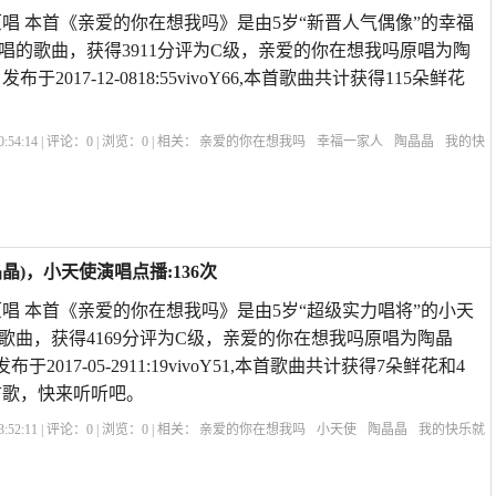
唱 本首《亲爱的你在想我吗》是由5岁“新晋人气偶像”的幸福
唱的歌曲，获得3911分评为C级，亲爱的你在想我吗原唱为陶
于2017-12-0818:55vivoY66,本首歌曲共计获得115朵鲜花
:54:14 | 评论：
0
| 浏览：
0
| 相关：
亲爱的你在想我吗
幸福一家人
陶晶晶
我的快
的你在想我吗歌词
再叫一声亲爱的我好想你
斯卡布罗集市中文版男生版
亲爱的你
)，小天使演唱点播:136次
唱 本首《亲爱的你在想我吗》是由5岁“超级实力唱将”的小天
歌曲，获得4169分评为C级，亲爱的你在想我吗原唱为陶晶
于2017-05-2911:19vivoY51,本首歌曲共计获得7朵鲜花和4
首歌，快来听听吧。
:52:11 | 评论：
0
| 浏览：
0
| 相关：
亲爱的你在想我吗
小天使
陶晶晶
我的快乐就
在想我吗歌词
再叫一声亲爱的我好想你
斯卡布罗集市中文版男生版
亲爱的你在想