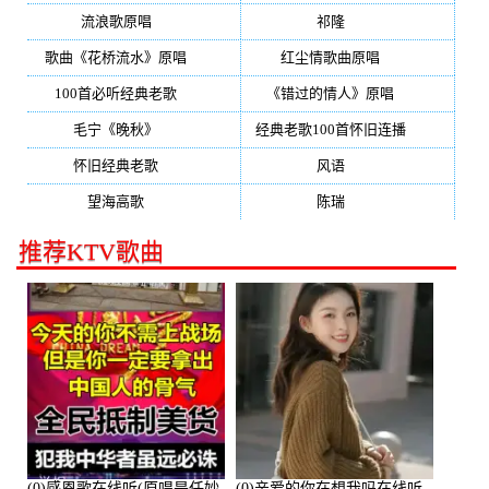
流浪歌原唱
(192)
祁隆
(188)
歌曲《花桥流水》原唱
(170)
红尘情歌曲原唱
(158)
100首必听经典老歌
(150)
《错过的情人》原唱
(142)
毛宁《晚秋》
(137)
经典老歌100首怀旧连播
(134)
怀旧经典老歌
(133)
风语
(132)
望海高歌
(131)
陈瑞
(128)
推荐KTV歌曲
(0)感恩歌在线听(原唱是任妙
(0)亲爱的你在想我吗在线听