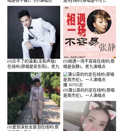
唱是徐千雅)，yiyi演唱点
道)在线听(原唱是不才)，
播:21991次
HGBai演唱点播:19428次
(0)忘不了的温柔(无和声版)
(0)相遇一场不容易在线听(原
在线听(原唱是安东阳)，老九
唱是张静)，老九演唱点
演唱点播:17392次
播:11453次
(0)蒲公英的约定在线听(原唱
是周杰伦)，一人演唱点
播:10765次
(0)爱到深处全是泪在线听(原