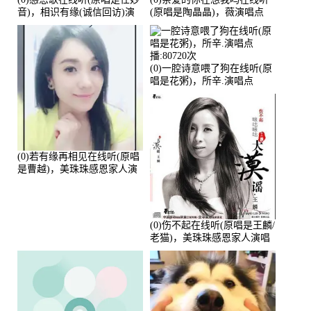
音)，相识有缘(诚信回访)演
(原唱是陶晶晶)，薇演唱点
唱点播:161288次
播:159722次
(0)一腔诗意喂了狗在线听(原
唱是花粥)，所辛.演唱点
播:80720次
(0)若有缘再相见在线听(原唱
是曹越)，美珠珠感恩家人演
唱点播:88675次
(0)伤不起在线听(原唱是王麟/
老猫)，美珠珠感恩家人演唱
点播:80218次