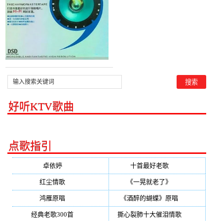
好听KTV歌曲
点歌指引
卓依婷
(350)
十首最好老歌
(300)
红尘情歌
(296)
《一晃就老了》
(253)
鸿雁原唱
(241)
《酒醉的蝴蝶》原唱
(220)
经典老歌300首
(203)
撕心裂肺十大催泪情歌
(195)