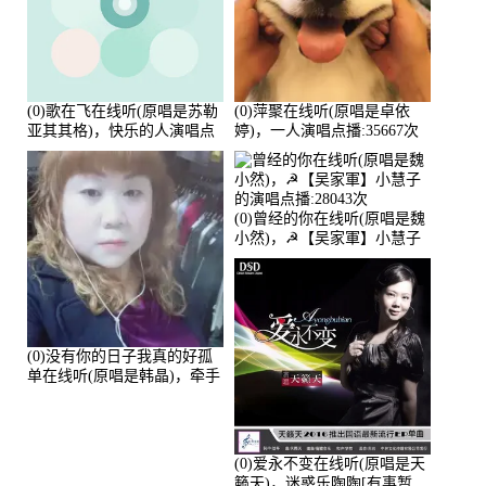
(0)歌在飞在线听(原唱是苏勒
(0)萍聚在线听(原唱是卓依
亚其其格)，快乐的人演唱点
婷)，一人演唱点播:35667次
播:36次
(0)曾经的你在线听(原唱是魏
小然)，☭【吴家軍】小慧子
的演唱点播:28043次
(0)没有你的日子我真的好孤
单在线听(原唱是韩晶)，牵手
人生（拒礼，花花支持互动
快乐）演唱点播:30445次
(0)爱永不变在线听(原唱是天
籁天)，迷惑乐陶陶[有事暂