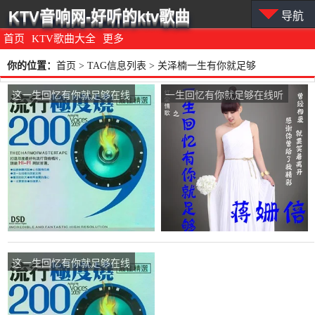
KTV音响网-好听的ktv歌曲
导航
首页
KTV歌曲大全
更多
你的位置：
首页
> TAG信息列表 > 关泽楠一生有你就足够
这一生回忆有你就足够在线
一生回忆有你就足够在线听
听(原唱是关泽楠)，潇洒,随
(原唱是蒋姗倍)，追梦演唱
缘演唱点播:24次
点播:118次
这一生回忆有你就足够在线
听(原唱是关泽楠)，天山雪
莲（暂退）演唱点播:59次