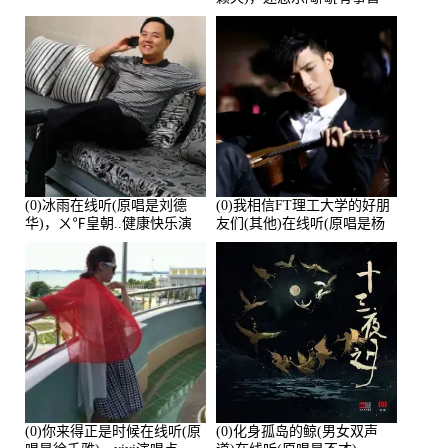
离]演唱点播:27678次
(0)冰雨在线听(原唱是刘德
(0)我相信FT理工大学的好朋
华)，ㄨ℉皇朝..健康快乐演
友们(其他)在线听(原唱是杨
唱点播:26643次
培安)，老乔演唱点播:23714
次
(0)你来得正是时候在线听(原
(0)化身孤岛的鲸(男女双声