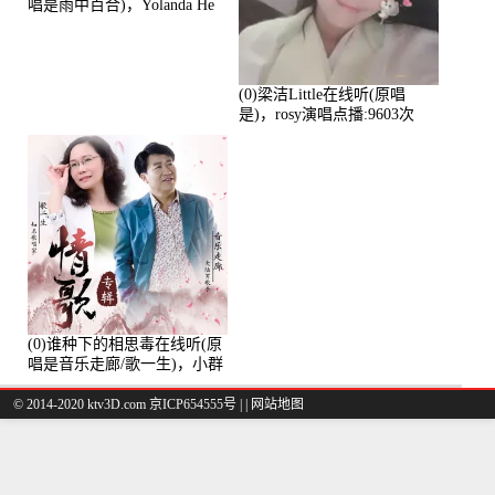
唱是雨中百合)，Yolanda He
演唱点播:11101次
(0)梁洁Little在线听(原唱
是)，rosy演唱点播:9603次
(0)谁种下的相思毒在线听(原
唱是音乐走廊/歌一生)，小群
演唱点播:8975次
© 2014-2020 ktv3D.com 京ICP654555号 |
|
网站地图