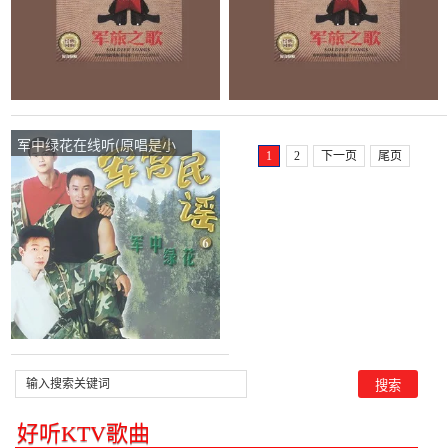
军中绿花在线听(原唱是小
1
2
下一页
尾页
曾)，靓丽人生演唱点播:41
次
好听KTV歌曲