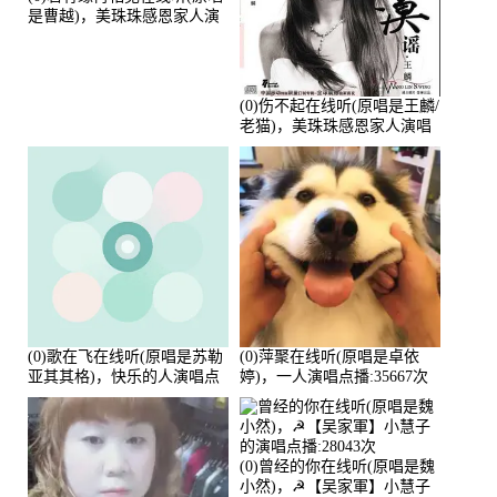
是曹越)，美珠珠感恩家人演
唱点播:88675次
(0)伤不起在线听(原唱是王麟/
老猫)，美珠珠感恩家人演唱
点播:80218次
(0)歌在飞在线听(原唱是苏勒
(0)萍聚在线听(原唱是卓依
亚其其格)，快乐的人演唱点
婷)，一人演唱点播:35667次
播:36次
(0)曾经的你在线听(原唱是魏
小然)，☭【吴家軍】小慧子