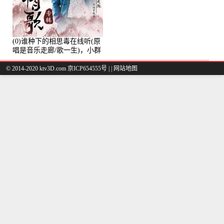
(0)谁种下的相思毒在线听(原
唱是音乐走廊/歌一生)，小群
演唱点播:8975次
© 2014-2020 ktv3D.com 京ICP654555号 |
|
网站地图