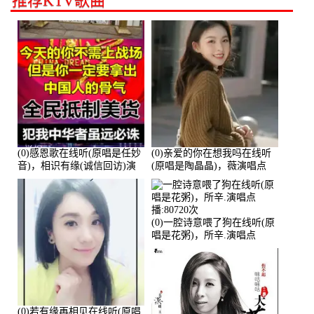
推荐KTV歌曲
(0)感恩歌在线听(原唱是任妙
(0)亲爱的你在想我吗在线听
音)，相识有缘(诚信回访)演
(原唱是陶晶晶)，薇演唱点
唱点播:161288次
播:159722次
(0)一腔诗意喂了狗在线听(原
唱是花粥)，所辛.演唱点
播:80720次
(0)若有缘再相见在线听(原唱