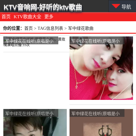
KTV音响网-好听的ktv歌曲
导航
首页
KTV歌曲大全
更多
你的位置：
首页
> TAG信息列表 > 军中绿花歌曲
军中绿花在线听(原唱是小
军中绿花在线听(原唱是小
曾)，黄玫瑰演唱点播:35次
曾)，缘分天空演唱点播:42
次
军中绿花在线听(原唱是小
军中绿花在线听(原唱是小
曾)，红玫瑰演唱点播:141
曾)，快乐心情演唱点播:44
次
次