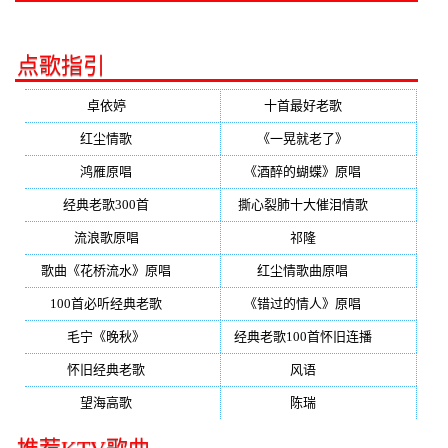
点歌指引
卓依婷
(350)
十首最好老歌
(300)
红尘情歌
(296)
《一晃就老了》
(253)
鸿雁原唱
(241)
《酒醉的蝴蝶》原唱
(220)
经典老歌300首
(203)
撕心裂肺十大催泪情歌
(195)
流浪歌原唱
(192)
祁隆
(188)
歌曲《花桥流水》原唱
(170)
红尘情歌曲原唱
(158)
100首必听经典老歌
(150)
《错过的情人》原唱
(142)
毛宁《晚秋》
(137)
经典老歌100首怀旧连播
(134)
怀旧经典老歌
(133)
风语
(132)
望海高歌
(131)
陈瑞
(128)