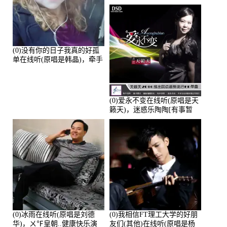
的演唱点播:28043次
(0)没有你的日子我真的好孤
单在线听(原唱是韩晶)，牵手
人生（拒礼，花花支持互动
快乐）演唱点播:30445次
(0)爱永不变在线听(原唱是天
籁天)，迷惑乐陶陶[有事暂
离]演唱点播:27678次
(0)冰雨在线听(原唱是刘德
(0)我相信FT理工大学的好朋
华)，ㄨ℉皇朝..健康快乐演
友们(其他)在线听(原唱是杨