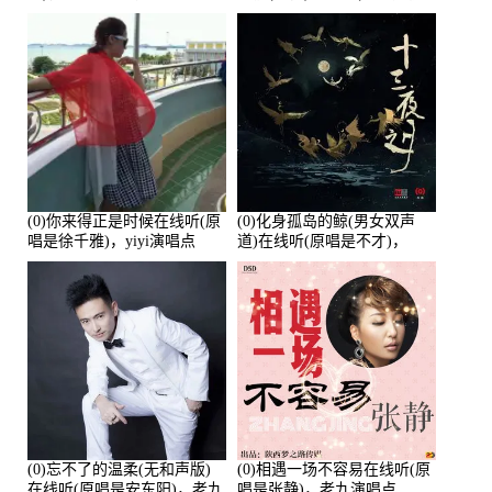
唱点播:26643次
培安)，老乔演唱点播:23714
次
(0)你来得正是时候在线听(原
(0)化身孤岛的鲸(男女双声
唱是徐千雅)，yiyi演唱点
道)在线听(原唱是不才)，
播:21991次
HGBai演唱点播:19428次
(0)忘不了的温柔(无和声版)
(0)相遇一场不容易在线听(原
在线听(原唱是安东阳)，老九
唱是张静)，老九演唱点