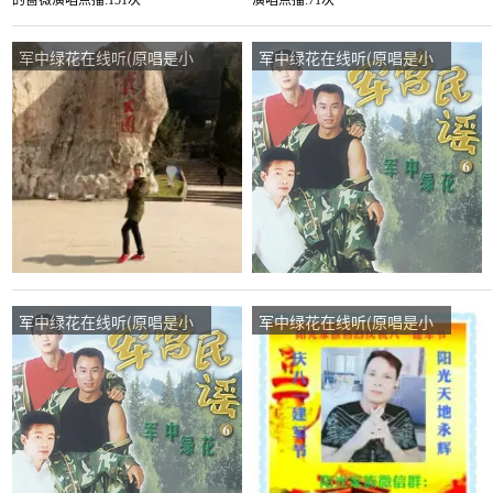
曾)，风中的蔷薇演唱点
曾)，慧萍演唱点播:71次
播:151次
军中绿花在线听(原唱是小
军中绿花在线听(原唱是小
曾)，情小宇“刘氏家族”九江
曾)，飞翔的翅膀（无币）
太和县旧址……演唱点
演唱点播:14次
播:33次
军中绿花在线听(原唱是小
军中绿花在线听(原唱是小
曾)，开心才是目的演唱点
曾)，阳光艳姐主唱停币演
播:48次
唱点播:1030次