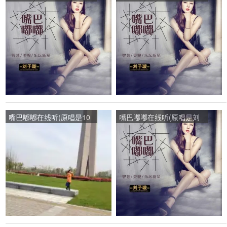
子璇)，心《主唱》鱼的眼
子璇)，珍惜演唱点播:167
泪演唱点播:82次
次
嘴巴嘟嘟在线听(原唱是10
嘴巴嘟嘟在线听(原唱是刘
点莉)，岁月 静好演唱点
子璇)，一曲红尘跑骚团演
播:179次
唱点播:47次