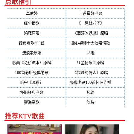
点歌指引
卓依婷
(350)
十首最好老歌
(300)
红尘情歌
(296)
《一晃就老了》
(253)
鸿雁原唱
(241)
《酒醉的蝴蝶》原唱
(220)
经典老歌300首
(203)
撕心裂肺十大催泪情歌
(195)
流浪歌原唱
(192)
祁隆
(188)
歌曲《花桥流水》原唱
(170)
红尘情歌曲原唱
(158)
100首必听经典老歌
(150)
《错过的情人》原唱
(142)
毛宁《晚秋》
(137)
经典老歌100首怀旧连播
(134)
怀旧经典老歌
(133)
风语
(132)
望海高歌
(131)
陈瑞
(128)
推荐KTV歌曲