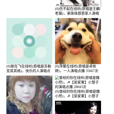
(0)伤不起在线听(原唱是王麟/
老猫)，美珠珠感恩家人演唱
点播:80218次
(0)歌在飞在线听(原唱是苏勒
(0)萍聚在线听(原唱是卓依
亚其其格)，快乐的人演唱点
婷)，一人演唱点播:35667次
播:36次
(0)曾经的你在线听(原唱是魏
小然)，☭【吴家軍】小慧子
的演唱点播:28043次