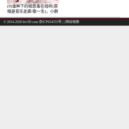
(0)谁种下的相思毒在线听(原
唱是音乐走廊/歌一生)，小群
演唱点播:8975次
© 2014-2020 ktv3D.com 京ICP654555号 |
|
网站地图