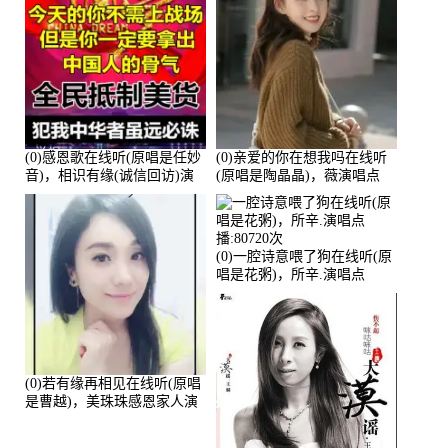
(0)感恩歌在线听(原唱是任妙
(0)亲爱的你在想我吗在线听
音)，相识有缘(诚信回访)演
(原唱是陶晶晶)，薇演唱点
唱点播:161288次
播:159722次
(0)一腔诗意喂了狗在线听(原
唱是花粥)，所辛.演唱点
播:80720次
(0)若有缘再相见在线听(原唱
是曹越)，美珠珠感恩家人演
唱点播:88675次