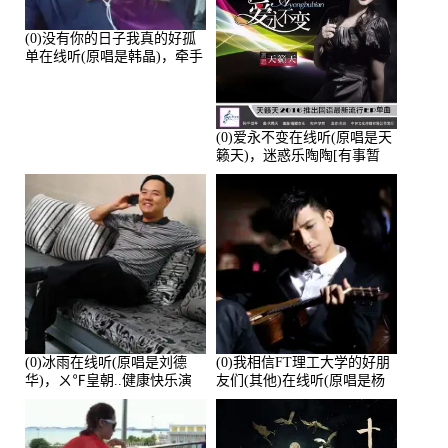
(0)没有你的日子我真的好孤
单在线听(原唱是韩晶)，牵手
人生（拒礼，花花支持互动
快乐）演唱点播:30445次
(0)爱永不变在线听(原唱是天
籁天)，迷惑乐陶陶[有事暂
离]演唱点播:27678次
(0)冰雨在线听(原唱是刘德
(0)我相信FT理工大学的好朋
华)，ㄨ℉皇朝..健康快乐演
友们(其他)在线听(原唱是杨
唱点播:26643次
培安)，老乔演唱点播:23714
次