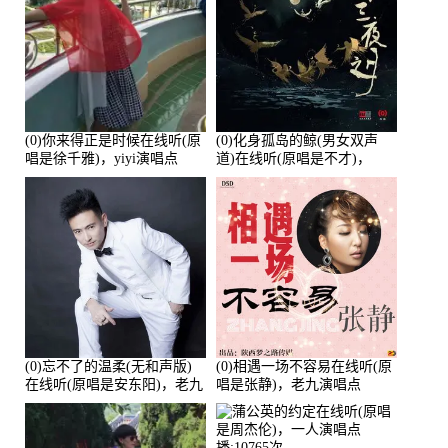
(0)你来得正是时候在线听(原
(0)化身孤岛的鲸(男女双声
唱是徐千雅)，yiyi演唱点
道)在线听(原唱是不才)，
播:21991次
HGBai演唱点播:19428次
(0)忘不了的温柔(无和声版)
(0)相遇一场不容易在线听(原
在线听(原唱是安东阳)，老九
唱是张静)，老九演唱点
演唱点播:17392次
播:11453次