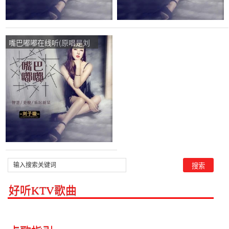
嘴巴嘟嘟在线听(原唱是刘
子璇)，春花演唱点播:379
次
好听KTV歌曲