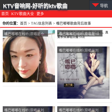
KTV音响网-好听的ktv歌曲
导航
首页
KTV歌曲大全
更多
你的位置：
首页
> TAG信息列表 > 嘴巴嘟嘟歌曲背后故事
嘴巴嘟嘟在线听(原唱是小
嘴巴嘟嘟在线听(原唱是10
音色)，莲伊～张玫演唱点
点莉)，真爱永恒演唱点
播:58次
播:53次
嘴巴嘟嘟在线听(原唱是刘
子璇)，紫董花！武侠女演
唱点播:60次
嘴巴嘟嘟在线听(原唱是刘
嘴巴嘟嘟在线听(原唱是刘