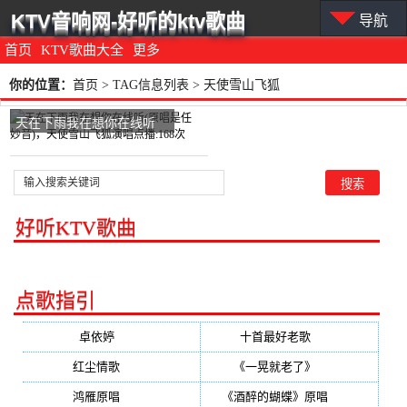
KTV音响网-好听的ktv歌曲
导航
首页
KTV歌曲大全
更多
你的位置：
首页
> TAG信息列表 > 天使雪山飞狐
天在下雨我在想你在线听
(原唱是任妙音)，天使雪山
飞狐演唱点播:168次
好听KTV歌曲
点歌指引
卓依婷
(350)
十首最好老歌
(300)
红尘情歌
(296)
《一晃就老了》
(253)
鸿雁原唱
(241)
《酒醉的蝴蝶》原唱
(220)