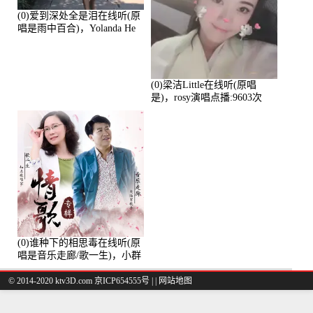
(0)爱到深处全是泪在线听(原
唱是雨中百合)，Yolanda He
演唱点播:11101次
(0)梁洁Little在线听(原唱
是)，rosy演唱点播:9603次
(0)谁种下的相思毒在线听(原
唱是音乐走廊/歌一生)，小群
演唱点播:8975次
© 2014-2020 ktv3D.com 京ICP654555号 |
|
网站地图