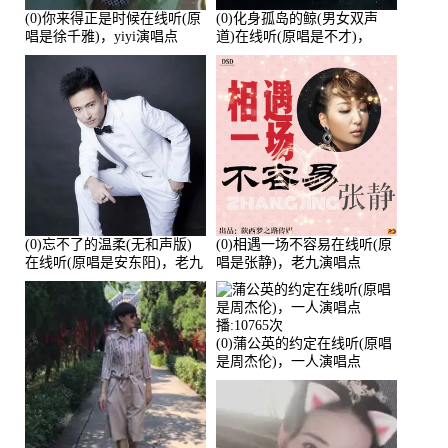
(0)你来得正是时候在线听(原
(0)化身孤岛的鲸(男女双声
唱是徐千雅)，yiyi演唱点
道)在线听(原唱是不才)，
播:21991次
HGBai演唱点播:19428次
(0)忘不了的温柔(无和声版)
(0)相遇一场不容易在线听(原
在线听(原唱是安东阳)，老九
唱是张静)，老九演唱点
演唱点播:17392次
播:11453次
(0)蒲公英的约定在线听(原唱
是周杰伦)，一人演唱点
播:10765次