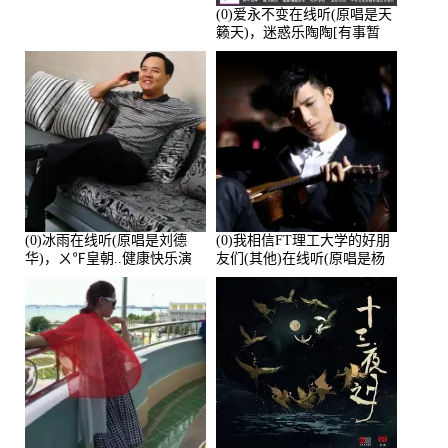
(0)爱永不变在线听(原唱是天
籁天)，迷惑乐陶陶[有事暂
离]演唱点播:27678次
(0)冰雨在线听(原唱是刘德
(0)我相信FT理工大学的好朋
华)，ㄨ℉皇朝..健康快乐演
友们(其他)在线听(原唱是杨
唱点播:26643次
培安)，老乔演唱点播:23714
次