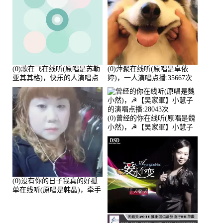
(0)歌在飞在线听(原唱是苏勒
(0)萍聚在线听(原唱是卓依
亚其其格)，快乐的人演唱点
婷)，一人演唱点播:35667次
播:36次
(0)曾经的你在线听(原唱是魏
小然)，☭【吴家軍】小慧子
的演唱点播:28043次
(0)没有你的日子我真的好孤
单在线听(原唱是韩晶)，牵手
人生（拒礼，花花支持互动
快乐）演唱点播:30445次