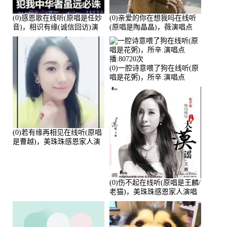
(0)感恩歌在线听(原唱是任妙
(0)亲爱的你在想我吗在线听
音)，相识有缘(诚信回访)演
(原唱是陶晶晶)，薇演唱点
唱点播:161288次
播:159722次
(0)一腔诗意喂了狗在线听(原
唱是花粥)，所辛.演唱点
播:80720次
(0)若有缘再相见在线听(原唱
是曹越)，美珠珠感恩家人演
唱点播:88675次
(0)伤不起在线听(原唱是王麟/
老猫)，美珠珠感恩家人演唱
点播:80218次