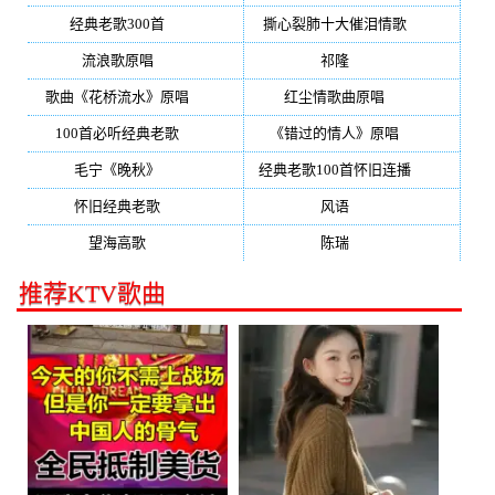
经典老歌300首
(203)
撕心裂肺十大催泪情歌
(195)
流浪歌原唱
(192)
祁隆
(188)
歌曲《花桥流水》原唱
(170)
红尘情歌曲原唱
(158)
100首必听经典老歌
(150)
《错过的情人》原唱
(142)
毛宁《晚秋》
(137)
经典老歌100首怀旧连播
(134)
怀旧经典老歌
(133)
风语
(132)
望海高歌
(131)
陈瑞
(128)
推荐KTV歌曲