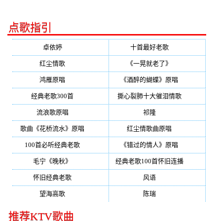
点歌指引
卓依婷
(350)
十首最好老歌
(300)
红尘情歌
(296)
《一晃就老了》
(253)
鸿雁原唱
(241)
《酒醉的蝴蝶》原唱
(220)
经典老歌300首
(203)
撕心裂肺十大催泪情歌
(195)
流浪歌原唱
(192)
祁隆
(188)
歌曲《花桥流水》原唱
(170)
红尘情歌曲原唱
(158)
100首必听经典老歌
(150)
《错过的情人》原唱
(142)
毛宁《晚秋》
(137)
经典老歌100首怀旧连播
(134)
怀旧经典老歌
(133)
风语
(132)
望海高歌
(131)
陈瑞
(128)
推荐KTV歌曲