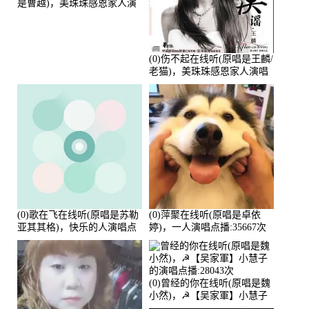
是曹越)，美珠珠感恩家人演
唱点播:88675次
(0)伤不起在线听(原唱是王麟/
老猫)，美珠珠感恩家人演唱
点播:80218次
(0)歌在飞在线听(原唱是苏勒
(0)萍聚在线听(原唱是卓依
亚其其格)，快乐的人演唱点
婷)，一人演唱点播:35667次
播:36次
(0)曾经的你在线听(原唱是魏
小然)，☭【吴家軍】小慧子
的演唱点播:28043次