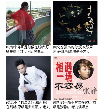
唱点播:26643次
培安)，老乔演唱点播:23714
次
(0)你来得正是时候在线听(原
(0)化身孤岛的鲸(男女双声
唱是徐千雅)，yiyi演唱点
道)在线听(原唱是不才)，
播:21991次
HGBai演唱点播:19428次
(0)忘不了的温柔(无和声版)
(0)相遇一场不容易在线听(原
在线听(原唱是安东阳)，老九
唱是张静)，老九演唱点