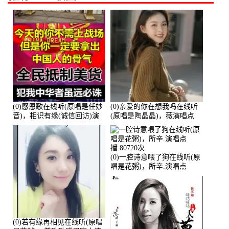
(0)感恩歌在线听(原唱是任妙
(0)亲爱的你在想我吗在线听
音)，相识有缘(诚信回访)演
(原唱是陶晶晶)，薇演唱点
唱点播:161288次
播:159722次
(0)一腔诗意喂了狗在线听(原
唱是花粥)，所辛.演唱点
播:80720次
(0)若有缘再相见在线听(原唱