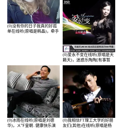
(0)没有你的日子我真的好孤
单在线听(原唱是韩晶)，牵手
人生（拒礼，花花支持互动
快乐）演唱点播:30445次
(0)爱永不变在线听(原唱是天
籁天)，迷惑乐陶陶[有事暂
离]演唱点播:27678次
(0)冰雨在线听(原唱是刘德
(0)我相信FT理工大学的好朋
华)，ㄨ℉皇朝..健康快乐演
友们(其他)在线听(原唱是杨