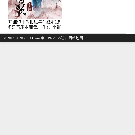
(0)谁种下的相思毒在线听(原
唱是音乐走廊/歌一生)，小群
演唱点播:8975次
© 2014-2020 ktv3D.com 京ICP654555号 |
|
网站地图