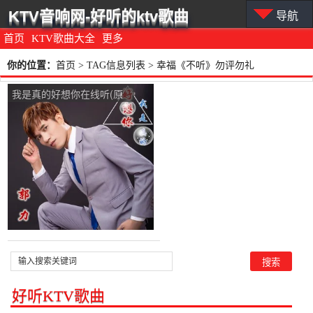
KTV音响网-好听的ktv歌曲
导航
首页
KTV歌曲大全
更多
你的位置：
首页
> TAG信息列表 > 幸福《不听》勿评勿礼
我是真的好想你在线听(原
唱是郭力)，幸福《不听》
勿评勿礼演唱点播:349次
好听KTV歌曲