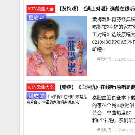
【黄梅戏】《满工对唱》选段在线听(
KTV歌曲大全
播放:45
黄梅戏韩再芬经典唱
唱将”的幸福的家在
工对唱》选段原唱为庄
0210:43OPP
听吧~
点歌时间：2022-01-15 07
刘秋仪
黄梅戏韩再芬
戏春风送暖到襄阳
【秦腔】《血泪仇》在线听(原唱是商
KTV歌曲大全
播放:87
秦腔血泪仇全本下载
的家在全民K歌翻唱
芳会，单曲热度87，发布
和0个礼物，亲们听
点歌时间：2022-01-15 07