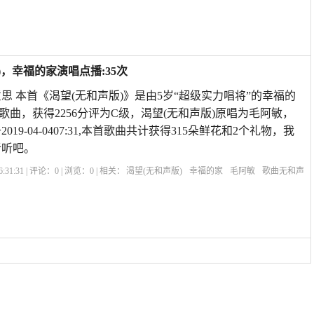
全集
秦腔血泪仇戏词
血泪仇秦腔商芳
二堂舍子秦腔
韩怀仁秦腔血泪仇
血泪仇
)，幸福的家演唱点播:35次
思 本首《渴望(无和声版)》是由5岁“超级实力唱将”的幸福的
歌曲，获得2256分评为C级，渴望(无和声版)原唱为毛阿敏，
019-04-0407:31,本首歌曲共计获得315朵鲜花和2个礼物，我
听听吧。
:31:31 | 评论：
0
| 浏览：
0
| 相关：
渴望(无和声版)
幸福的家
毛阿敏
歌曲无和声
是不是更难唱
唱歌用无和声版的好吗
单独和声版
什么是无和声版
和声是什
都