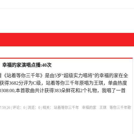
幸福的家演唱点播:40次
首《站着等你三千年》是由5岁“超级实力唱将”的幸福的家在全
获得3682分评为C级，站着等你三千年原唱为王琪，单曲热度
04-0308:00,本首歌曲共计获得383朵鲜花和2个礼物，我唱了一首
:59:26 | 评论：
0
| 浏览：
0
| 相关：
站着等你三千年
幸福的家
王琪
等你三千年歌
词
站着等你三千年刀郎MV
站着等你三千年原唱