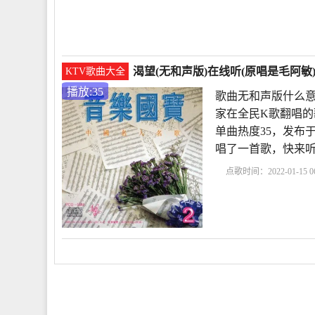
泪仇全本下载
血泪仇
作者是谁
血泪仇还是
渴望(无和声版)在线听(原唱是毛阿敏
KTV歌曲大全
播放:35
歌曲无和声版什么意
家在全民K歌翻唱的
单曲热度35，发布于2
唱了一首歌，快来
点歌时间：2022-01-15 06
版什么意思
无和声版
么
和声的意思
我们