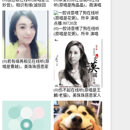
妙音)，相识有缘(诚信回
听(原唱是陶晶晶)，薇演唱
访)演唱点播:161288次
点播:159722次
(0)一腔诗意喂了狗在线听
(原唱是花粥)，所辛.演唱
点播:80720次
(0)若有缘再相见在线听(原
唱是曹越)，美珠珠感恩家
人演唱点播:88675次
(0)伤不起在线听(原唱是王
麟/老猫)，美珠珠感恩家人
演唱点播:80218次