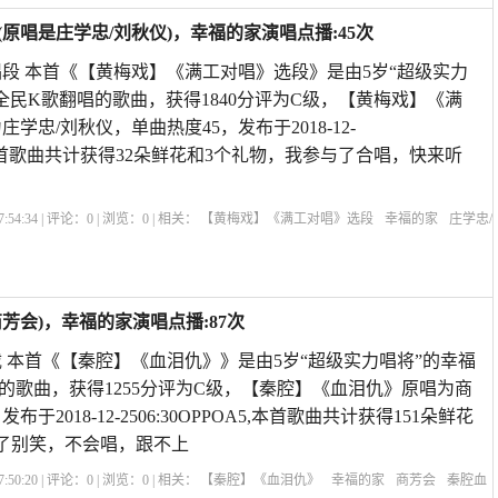
原唱是庄学忠/刘秋仪)，幸福的家演唱点播:45次
段 本首《【黄梅戏】《满工对唱》选段》是由5岁“超级实力
全民K歌翻唱的歌曲，获得1840分评为C级，【黄梅戏】《满
学忠/刘秋仪，单曲热度45，发布于2018-12-
OA5,本首歌曲共计获得32朵鲜花和3个礼物，我参与了合唱，快来听
:54:34 | 评论：
0
| 浏览：
0
| 相关：
【黄梅戏】《满工对唱》选段
幸福的家
庄学忠/
经典唱段
黄梅戏满工对唱词曲
黄梅戏满工对唱吴琼
马兰演唱的黄梅戏选段
黄梅
芳会)，幸福的家演唱点播:87次
 本首《【秦腔】《血泪仇》》是由5岁“超级实力唱将”的幸福
的歌曲，获得1255分评为C级，【秦腔】《血泪仇》原唱为商
于2018-12-2506:30OPPOA5,本首歌曲共计获得151朵鲜花
了别笑，不会唱，跟不上
:50:20 | 评论：
0
| 浏览：
0
| 相关：
【秦腔】《血泪仇》
幸福的家
商芳会
秦腔血