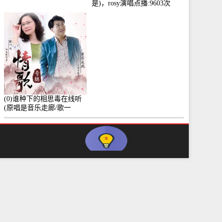
是)，rosy演唱点播:9603次
(0)谁种下的相思毒在线听
(原唱是音乐走廊/歌一
生)，小群演唱点播:8975次