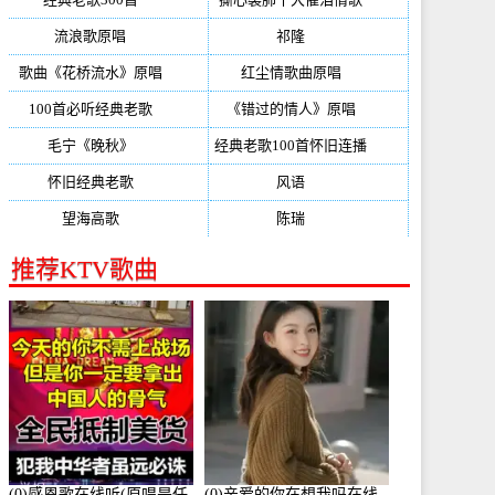
流浪歌原唱
(192)
祁隆
(188)
歌曲《花桥流水》原唱
(170)
红尘情歌曲原唱
(158)
100首必听经典老歌
(150)
《错过的情人》原唱
(142)
毛宁《晚秋》
(137)
经典老歌100首怀旧连播
(134)
怀旧经典老歌
(133)
风语
(132)
望海高歌
(131)
陈瑞
(128)
推荐KTV歌曲
(0)感恩歌在线听(原唱是任
(0)亲爱的你在想我吗在线