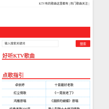
KTV有的歌曲这里都有
|
热门歌曲关注
|
好听KTV歌曲
点歌指引
卓依婷
(350)
十首最好老歌
(300)
红尘情歌
(296)
《一晃就老了》
(253)
鸿雁原唱
(241)
《酒醉的蝴蝶》原唱
(220)
经典老歌300首
(203)
撕心裂肺十大催泪情歌
(195)