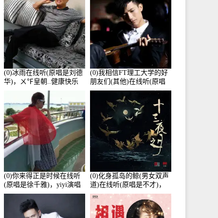
(0)冰雨在线听(原唱是刘德
(0)我相信FT理工大学的好
华)，ㄨ℉皇朝..健康快乐
朋友们(其他)在线听(原唱
演唱点播:26643次
是杨培安)，老乔演唱点
播:23714次
(0)你来得正是时候在线听
(0)化身孤岛的鲸(男女双声
(原唱是徐千雅)，yiyi演唱
道)在线听(原唱是不才)，
点播:21991次
HGBai演唱点播:19428次