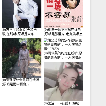
(0)忘不了的温柔(无和声
(0)相遇一场不容易在线听
版)在线听(原唱是安东
(原唱是张静)，老九演唱点
阳)，老九演唱点播:17392
播:11453次
次
(0)蒲公英的约定在线听(原
唱是周杰伦)，一人演唱点
播:10765次
(0)爱到深处全是泪在线听
(原唱是雨中百合)，
Yolanda He演唱点播:11101
次
(0)梁洁Little在线听(原唱