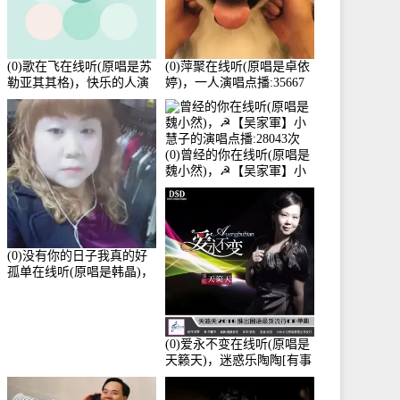
(0)歌在飞在线听(原唱是苏
(0)萍聚在线听(原唱是卓依
勒亚其其格)，快乐的人演
婷)，一人演唱点播:35667
唱点播:36次
次
(0)曾经的你在线听(原唱是
魏小然)，☭【吴家軍】小
慧子的演唱点播:28043次
(0)没有你的日子我真的好
孤单在线听(原唱是韩晶)，
牵手人生（拒礼，花花支
持互动快乐）演唱点
播:30445次
(0)爱永不变在线听(原唱是
天籁天)，迷惑乐陶陶[有事
暂离]演唱点播:27678次