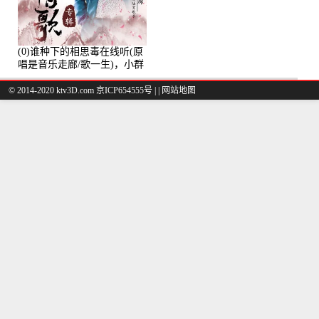
(0)谁种下的相思毒在线听(原
唱是音乐走廊/歌一生)，小群
演唱点播:8975次
© 2014-2020 ktv3D.com 京ICP654555号 |
|
网站地图