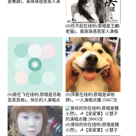
是曹越)，美珠珠感恩家人演
唱点播:88675次
(0)伤不起在线听(原唱是王麟/
老猫)，美珠珠感恩家人演唱
点播:80218次
(0)歌在飞在线听(原唱是苏勒
(0)萍聚在线听(原唱是卓依
亚其其格)，快乐的人演唱点
婷)，一人演唱点播:35667次
播:36次
(0)曾经的你在线听(原唱是魏
小然)，☭【吴家軍】小慧子
的演唱点播:28043次