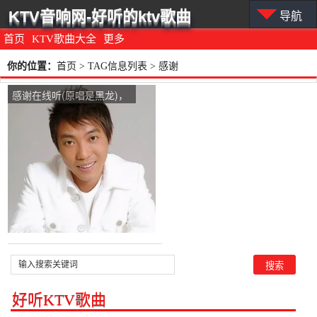
KTV音响网-好听的ktv歌曲
导航
首页
KTV歌曲大全
更多
你的位置：
首页
> TAG信息列表 > 感谢
感谢在线听(原唱是黑龙)，
大哥伴你一路k歌演唱点
播:44次
好听KTV歌曲