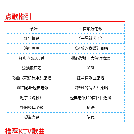
点歌指引
卓依婷
(350)
十首最好老歌
(300)
红尘情歌
(296)
《一晃就老了》
(253)
鸿雁原唱
(241)
《酒醉的蝴蝶》原唱
(220)
经典老歌300首
(203)
撕心裂肺十大催泪情歌
(195)
流浪歌原唱
(192)
祁隆
(188)
歌曲《花桥流水》原唱
(170)
红尘情歌曲原唱
(158)
100首必听经典老歌
(150)
《错过的情人》原唱
(142)
毛宁《晚秋》
(137)
经典老歌100首怀旧连播
(134)
怀旧经典老歌
(133)
风语
(132)
望海高歌
(131)
陈瑞
(128)
推荐KTV歌曲