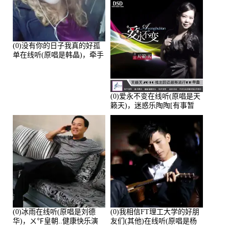
(0)没有你的日子我真的好孤
单在线听(原唱是韩晶)，牵手
人生（拒礼，花花支持互动
快乐）演唱点播:30445次
(0)爱永不变在线听(原唱是天
籁天)，迷惑乐陶陶[有事暂
离]演唱点播:27678次
(0)冰雨在线听(原唱是刘德
(0)我相信FT理工大学的好朋
华)，ㄨ℉皇朝..健康快乐演
友们(其他)在线听(原唱是杨