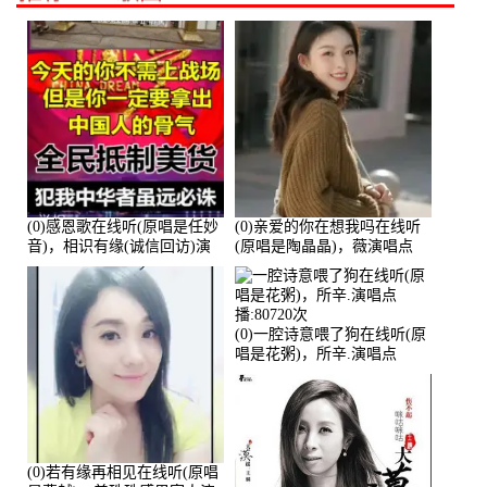
(0)感恩歌在线听(原唱是任妙
(0)亲爱的你在想我吗在线听
音)，相识有缘(诚信回访)演
(原唱是陶晶晶)，薇演唱点
唱点播:161288次
播:159722次
(0)一腔诗意喂了狗在线听(原
唱是花粥)，所辛.演唱点
播:80720次
(0)若有缘再相见在线听(原唱