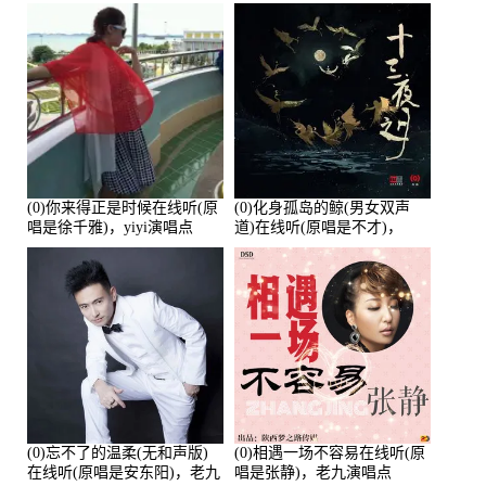
唱点播:26643次
培安)，老乔演唱点播:23714
次
(0)你来得正是时候在线听(原
(0)化身孤岛的鲸(男女双声
唱是徐千雅)，yiyi演唱点
道)在线听(原唱是不才)，
播:21991次
HGBai演唱点播:19428次
(0)忘不了的温柔(无和声版)
(0)相遇一场不容易在线听(原
在线听(原唱是安东阳)，老九
唱是张静)，老九演唱点