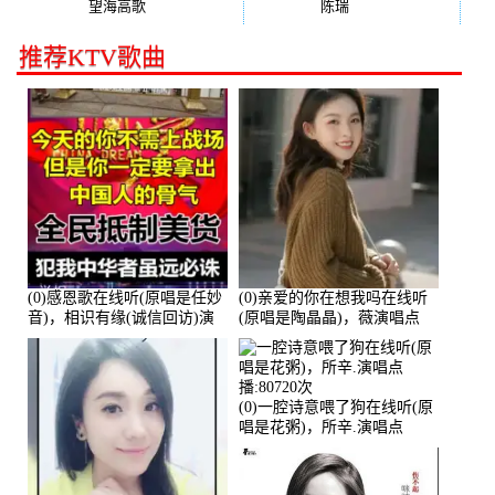
望海高歌
(131)
陈瑞
(128)
推荐KTV歌曲
(0)感恩歌在线听(原唱是任妙
(0)亲爱的你在想我吗在线听
音)，相识有缘(诚信回访)演
(原唱是陶晶晶)，薇演唱点
唱点播:161288次
播:159722次
(0)一腔诗意喂了狗在线听(原
唱是花粥)，所辛.演唱点
播:80720次