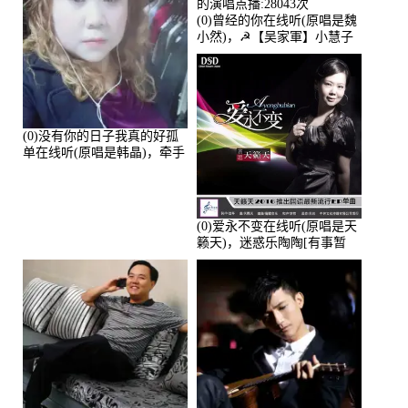
(0)曾经的你在线听(原唱是魏
小然)，☭【吴家軍】小慧子
的演唱点播:28043次
(0)没有你的日子我真的好孤
单在线听(原唱是韩晶)，牵手
人生（拒礼，花花支持互动
快乐）演唱点播:30445次
(0)爱永不变在线听(原唱是天
籁天)，迷惑乐陶陶[有事暂
离]演唱点播:27678次