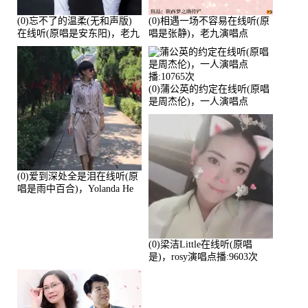
(0)忘不了的温柔(无和声版)
(0)相遇一场不容易在线听(原
在线听(原唱是安东阳)，老九
唱是张静)，老九演唱点
演唱点播:17392次
播:11453次
(0)蒲公英的约定在线听(原唱
是周杰伦)，一人演唱点
播:10765次
(0)爱到深处全是泪在线听(原
唱是雨中百合)，Yolanda He
演唱点播:11101次
(0)梁洁Little在线听(原唱
是)，rosy演唱点播:9603次