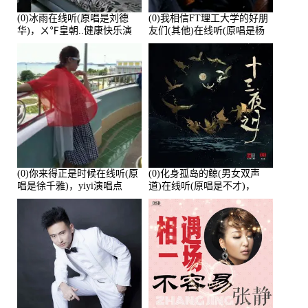
(0)冰雨在线听(原唱是刘德
(0)我相信FT理工大学的好朋
华)，ㄨ℉皇朝..健康快乐演
友们(其他)在线听(原唱是杨
唱点播:26643次
培安)，老乔演唱点播:23714
次
(0)你来得正是时候在线听(原
(0)化身孤岛的鲸(男女双声
唱是徐千雅)，yiyi演唱点
道)在线听(原唱是不才)，
播:21991次
HGBai演唱点播:19428次