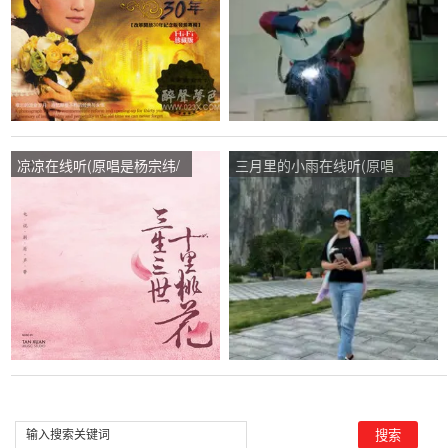
凉凉在线听(原唱是杨宗纬/
三月里的小雨在线听(原唱
张碧晨)，月在水左演唱点
是兔小贝)，月在水左演唱
播:46次
点播:53次