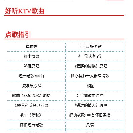
好听KTV歌曲
点歌指引
卓依婷
(350)
十首最好老歌
(300)
红尘情歌
(296)
《一晃就老了》
(253)
鸿雁原唱
(241)
《酒醉的蝴蝶》原唱
(220)
经典老歌300首
(203)
撕心裂肺十大催泪情歌
(195)
流浪歌原唱
(192)
祁隆
(188)
歌曲《花桥流水》原唱
(170)
红尘情歌曲原唱
(158)
100首必听经典老歌
(150)
《错过的情人》原唱
(142)
毛宁《晚秋》
(137)
经典老歌100首怀旧连播
(134)
怀旧经典老歌
(133)
风语
(132)