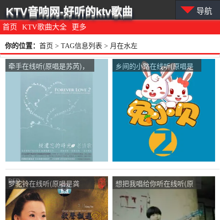
KTV音响网-好听的ktv歌曲
导航
首页
KTV歌曲大全
更多
你的位置：
首页
> TAG信息列表 > 月在水左
牵手在线听(原唱是苏芮)，
乡间的小路在线听(原唱是
月在水左演唱点播:33次
兔小贝)，月在水左演唱点
播:49次
梦驼铃在线听(原唱是龚
想把我唱给你听在线听(原
玥)，月在水左演唱点播:52
唱是王雯)，月在水左演唱
次
点播:42次