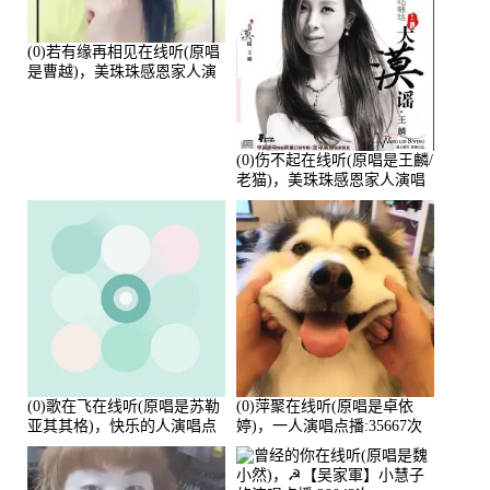
(0)若有缘再相见在线听(原唱
是曹越)，美珠珠感恩家人演
唱点播:88675次
(0)伤不起在线听(原唱是王麟/
老猫)，美珠珠感恩家人演唱
点播:80218次
(0)歌在飞在线听(原唱是苏勒
(0)萍聚在线听(原唱是卓依
亚其其格)，快乐的人演唱点
婷)，一人演唱点播:35667次
播:36次