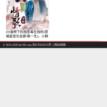
(0)谁种下的相思毒在线听(原
唱是音乐走廊/歌一生)，小群
演唱点播:8975次
© 2014-2020 ktv3D.com 京ICP654555号 |
|
网站地图