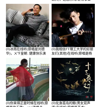
离]演唱点播:27678次
(0)冰雨在线听(原唱是刘德
(0)我相信FT理工大学的好朋
华)，ㄨ℉皇朝..健康快乐演
友们(其他)在线听(原唱是杨
唱点播:26643次
培安)，老乔演唱点播:23714
次
(0)你来得正是时候在线听(原
(0)化身孤岛的鲸(男女双声