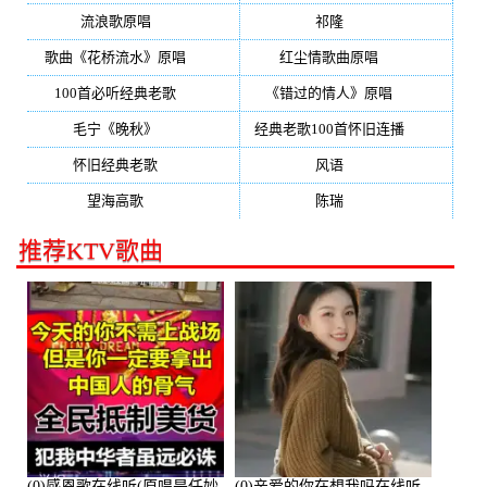
流浪歌原唱
(192)
祁隆
(188)
歌曲《花桥流水》原唱
(170)
红尘情歌曲原唱
(158)
100首必听经典老歌
(150)
《错过的情人》原唱
(142)
毛宁《晚秋》
(137)
经典老歌100首怀旧连播
(134)
怀旧经典老歌
(133)
风语
(132)
望海高歌
(131)
陈瑞
(128)
推荐KTV歌曲
(0)感恩歌在线听(原唱是任妙
(0)亲爱的你在想我吗在线听