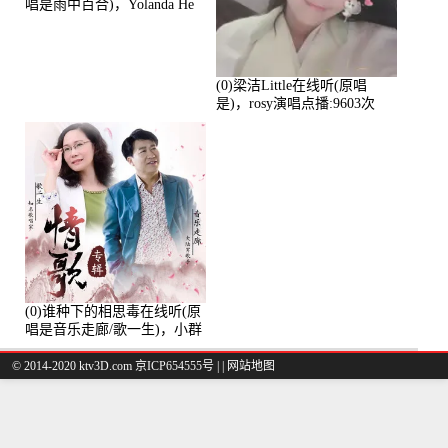
唱是雨中百合)，Yolanda He
演唱点播:11101次
(0)梁洁Little在线听(原唱
是)，rosy演唱点播:9603次
(0)谁种下的相思毒在线听(原
唱是音乐走廊/歌一生)，小群
演唱点播:8975次
© 2014-2020 ktv3D.com 京ICP654555号 |
|
网站地图