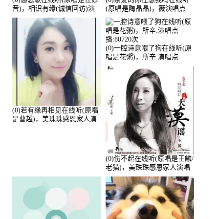
音)，相识有缘(诚信回访)演
(原唱是陶晶晶)，薇演唱点
唱点播:161288次
播:159722次
(0)一腔诗意喂了狗在线听(原
唱是花粥)，所辛.演唱点
播:80720次
(0)若有缘再相见在线听(原唱
是曹越)，美珠珠感恩家人演
唱点播:88675次
(0)伤不起在线听(原唱是王麟/
老猫)，美珠珠感恩家人演唱
点播:80218次