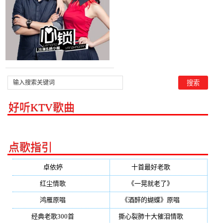
好听KTV歌曲
点歌指引
卓依婷
(350)
十首最好老歌
(300)
红尘情歌
(296)
《一晃就老了》
(253)
鸿雁原唱
(241)
《酒醉的蝴蝶》原唱
(220)
经典老歌300首
(203)
撕心裂肺十大催泪情歌
(195)