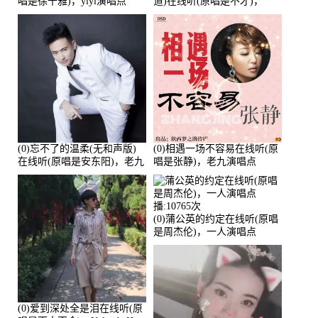
唱是徐千雅)，yiyi演唱点
道)在线听(原唱是不才)，
播:21991次
HGBai演唱点播:19428次
(0)忘不了的温柔(无和声版)
(0)相遇一场不容易在线听(原
在线听(原唱是安东阳)，老九
唱是张静)，老九演唱点
演唱点播:17392次
播:11453次
(0)蒲公英的约定在线听(原唱
是周杰伦)，一人演唱点
播:10765次
(0)爱到深处全是泪在线听(原