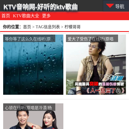
KTV音响网-好听的ktv歌曲
导航
首页
KTV歌曲大全
更多
你的位置：
首页
> TAG信息列表 > 柠檬哥哥
等你等了这么久在线听(原
爱大了受伤了在线听(原唱
唱是祁隆)，柠檬哥哥演唱
是汤潮)，柠檬哥哥演唱点
点播:38次
播:38次
心锁在线听(原唱是冷漠/杨
小曼)，柠檬哥哥演唱点
播:34次