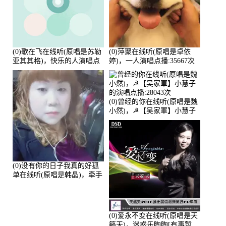
(0)歌在飞在线听(原唱是苏勒
(0)萍聚在线听(原唱是卓依
亚其其格)，快乐的人演唱点
婷)，一人演唱点播:35667次
播:36次
(0)曾经的你在线听(原唱是魏
小然)，☭【吴家軍】小慧子
的演唱点播:28043次
(0)没有你的日子我真的好孤
单在线听(原唱是韩晶)，牵手
人生（拒礼，花花支持互动
快乐）演唱点播:30445次
(0)爱永不变在线听(原唱是天
籁天)，迷惑乐陶陶[有事暂