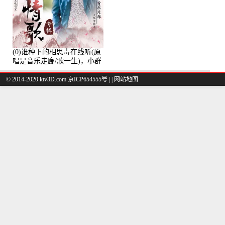
(0)谁种下的相思毒在线听(原
唱是音乐走廊/歌一生)，小群
演唱点播:8975次
© 2014-2020 ktv3D.com 京ICP654555号 |
|
网站地图