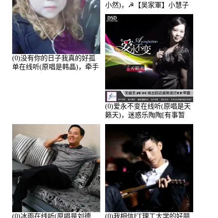
小然)，☭【吴家軍】小慧子
的演唱点播:28043次
(0)没有你的日子我真的好孤
单在线听(原唱是韩晶)，牵手
人生（拒礼，花花支持互动
快乐）演唱点播:30445次
(0)爱永不变在线听(原唱是天
籁天)，迷惑乐陶陶[有事暂
离]演唱点播:27678次
(0)冰雨在线听(原唱是刘德
(0)我相信FT理工大学的好朋