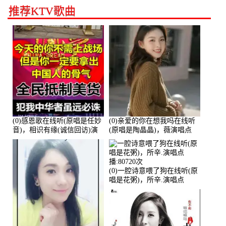
推荐KTV歌曲
(0)感恩歌在线听(原唱是任妙
(0)亲爱的你在想我吗在线听
音)，相识有缘(诚信回访)演
(原唱是陶晶晶)，薇演唱点
唱点播:161288次
播:159722次
(0)一腔诗意喂了狗在线听(原
唱是花粥)，所辛.演唱点
播:80720次