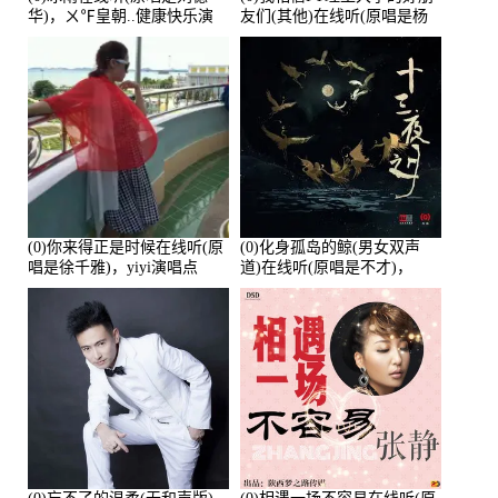
华)，ㄨ℉皇朝..健康快乐演
友们(其他)在线听(原唱是杨
唱点播:26643次
培安)，老乔演唱点播:23714
次
(0)你来得正是时候在线听(原
(0)化身孤岛的鲸(男女双声
唱是徐千雅)，yiyi演唱点
道)在线听(原唱是不才)，
播:21991次
HGBai演唱点播:19428次