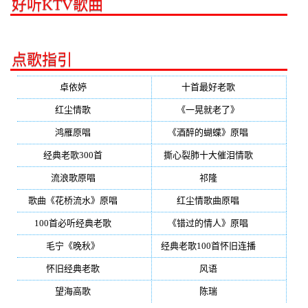
好听KTV歌曲
点歌指引
卓依婷
(350)
十首最好老歌
(300)
红尘情歌
(296)
《一晃就老了》
(253)
鸿雁原唱
(241)
《酒醉的蝴蝶》原唱
(220)
经典老歌300首
(203)
撕心裂肺十大催泪情歌
(195)
流浪歌原唱
(192)
祁隆
(188)
歌曲《花桥流水》原唱
(170)
红尘情歌曲原唱
(158)
100首必听经典老歌
(150)
《错过的情人》原唱
(142)
毛宁《晚秋》
(137)
经典老歌100首怀旧连播
(134)
怀旧经典老歌
(133)
风语
(132)
望海高歌
(131)
陈瑞
(128)