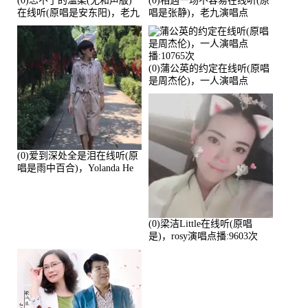
(0)忘不了的温柔(无和声版)
(0)相遇一场不容易在线听(原
在线听(原唱是安东阳)，老九
唱是张静)，老九演唱点
演唱点播:17392次
播:11453次
(0)蒲公英的约定在线听(原唱
是周杰伦)，一人演唱点
播:10765次
(0)爱到深处全是泪在线听(原
唱是雨中百合)，Yolanda He
演唱点播:11101次
(0)梁洁Little在线听(原唱
是)，rosy演唱点播:9603次