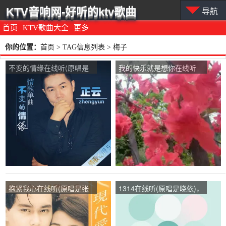
KTV音响网-好听的ktv歌曲
导航
首页
KTV歌曲大全
更多
你的位置：
首页
> TAG信息列表 > 梅子
不变的情缘在线听(原唱是
我的快乐就是想你在线听
正云)，梅子演唱点播:11次
(原唱是陈雅森)，梅子演唱
点播:702次
抱紧我心在线听(原唱是张
1314在线听(原唱是晓依)，
智霖/许秋怡)，梅子演唱点
梅子演唱点播:13次
播:263次