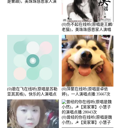
是曹越)，美珠珠感恩家人演
唱点播:88675次
(0)伤不起在线听(原唱是王麟/
老猫)，美珠珠感恩家人演唱
点播:80218次
(0)歌在飞在线听(原唱是苏勒
(0)萍聚在线听(原唱是卓依
亚其其格)，快乐的人演唱点
婷)，一人演唱点播:35667次
播:36次
(0)曾经的你在线听(原唱是魏
小然)，☭【吴家軍】小慧子
的演唱点播:28043次