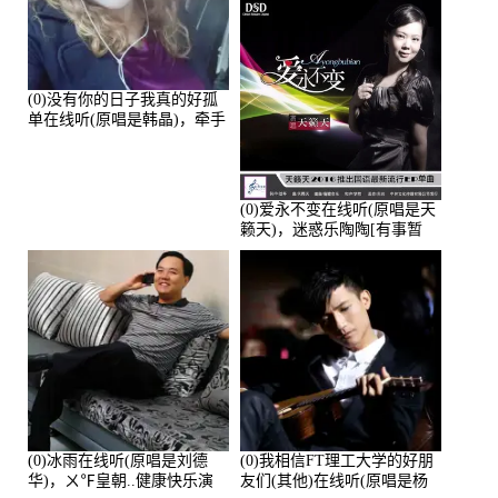
(0)没有你的日子我真的好孤
单在线听(原唱是韩晶)，牵手
人生（拒礼，花花支持互动
快乐）演唱点播:30445次
(0)爱永不变在线听(原唱是天
籁天)，迷惑乐陶陶[有事暂
离]演唱点播:27678次
(0)冰雨在线听(原唱是刘德
(0)我相信FT理工大学的好朋
华)，ㄨ℉皇朝..健康快乐演
友们(其他)在线听(原唱是杨