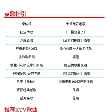
点歌指引
卓依婷
(350)
十首最好老歌
(300)
红尘情歌
(296)
《一晃就老了》
(253)
鸿雁原唱
(241)
《酒醉的蝴蝶》原唱
(220)
经典老歌300首
(203)
撕心裂肺十大催泪情歌
(195)
流浪歌原唱
(192)
祁隆
(188)
歌曲《花桥流水》原唱
(170)
红尘情歌曲原唱
(158)
100首必听经典老歌
(150)
《错过的情人》原唱
(142)
毛宁《晚秋》
(137)
经典老歌100首怀旧连播
(134)
怀旧经典老歌
(133)
风语
(132)
望海高歌
(131)
陈瑞
(128)
推荐KTV歌曲