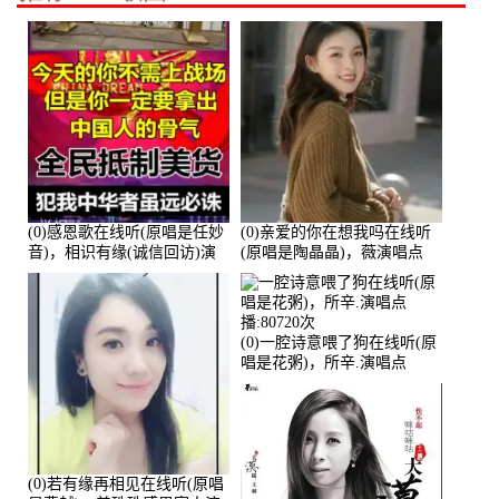
(0)感恩歌在线听(原唱是任妙
(0)亲爱的你在想我吗在线听
音)，相识有缘(诚信回访)演
(原唱是陶晶晶)，薇演唱点
唱点播:161288次
播:159722次
(0)一腔诗意喂了狗在线听(原
唱是花粥)，所辛.演唱点
播:80720次
(0)若有缘再相见在线听(原唱