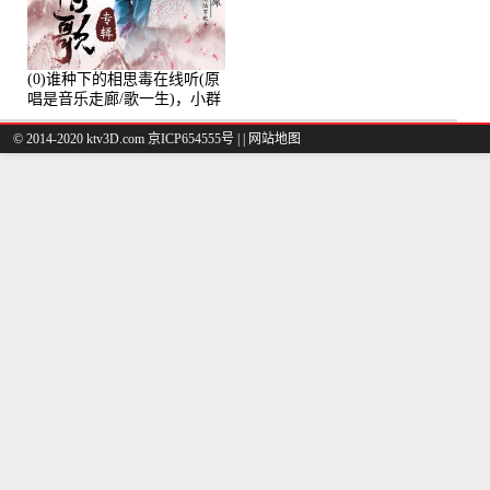
(0)谁种下的相思毒在线听(原
唱是音乐走廊/歌一生)，小群
演唱点播:8975次
© 2014-2020 ktv3D.com 京ICP654555号 |
|
网站地图