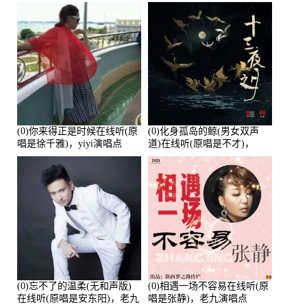
唱点播:26643次
培安)，老乔演唱点播:23714
次
(0)你来得正是时候在线听(原
(0)化身孤岛的鲸(男女双声
唱是徐千雅)，yiyi演唱点
道)在线听(原唱是不才)，
播:21991次
HGBai演唱点播:19428次
(0)忘不了的温柔(无和声版)
(0)相遇一场不容易在线听(原
在线听(原唱是安东阳)，老九
唱是张静)，老九演唱点