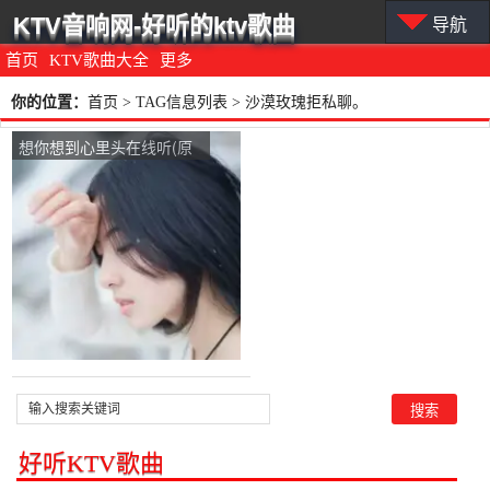
KTV音响网-好听的ktv歌曲
导航
首页
KTV歌曲大全
更多
你的位置：
首页
> TAG信息列表 > 沙漠玫瑰拒私聊。
想你想到心里头在线听(原
唱是杨浩龙)，沙漠玫瑰拒
私聊。演唱点播:24次
好听KTV歌曲