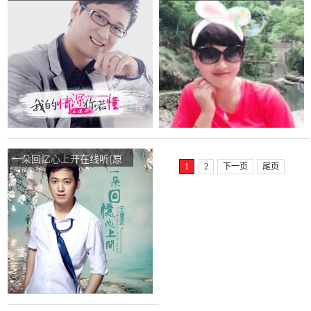
唱是王建荣)，龙的糊涂演
唱是王建荣)，芳草（拒拒
唱点播:51次
大花忙退）演唱点播:391次
一朵回忆心上开在线听(原
1
2
下一页
尾页
唱是王建荣)，乐在其中演
唱点播:17次