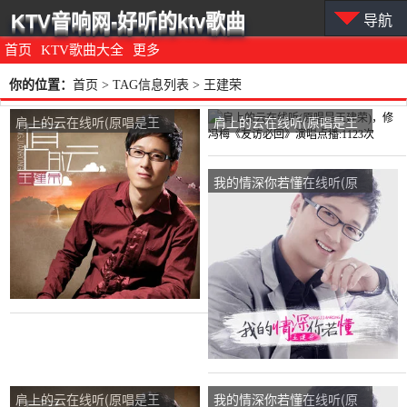
KTV音响网-好听的ktv歌曲
导航
首页
KTV歌曲大全
更多
你的位置：
首页
> TAG信息列表 > 王建荣
肩上的云在线听(原唱是王
肩上的云在线听(原唱是王
建荣)，若相惜《退》演唱
建荣)，修冯梅《友访必
点播:528次
回》演唱点播:1123次
我的情深你若懂在线听(原
唱是王建荣)，罗马风情演
唱点播:218次
肩上的云在线听(原唱是王
我的情深你若懂在线听(原