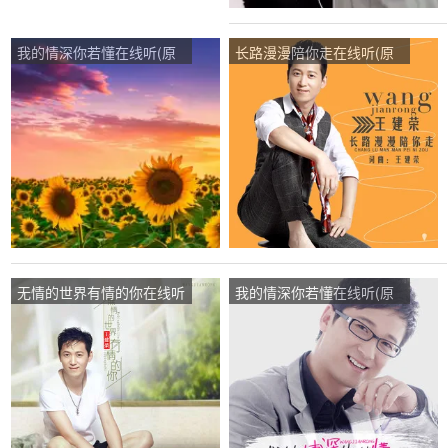
我的情深你若懂在线听(原
长路漫漫陪你走在线听(原
唱是王建荣)，...王歌演唱
唱是王建荣)，蓉儿演唱点
点播:163次
播:57次
无情的世界有情的你在线听
我的情深你若懂在线听(原
(原唱是王建荣)，笑看人生
唱是王建荣)，春花秋月演
演唱点播:54次
唱点播:35次