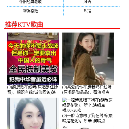
怀旧经典老歌
(133)
风语
(132)
望海高歌
(131)
陈瑞
(128)
推荐KTV歌曲
(0)感恩歌在线听(原唱是任妙
(0)亲爱的你在想我吗在线听
音)，相识有缘(诚信回访)演
(原唱是陶晶晶)，薇演唱点
唱点播:161288次
播:159722次
(0)一腔诗意喂了狗在线听(原
唱是花粥)，所辛.演唱点
播:80720次