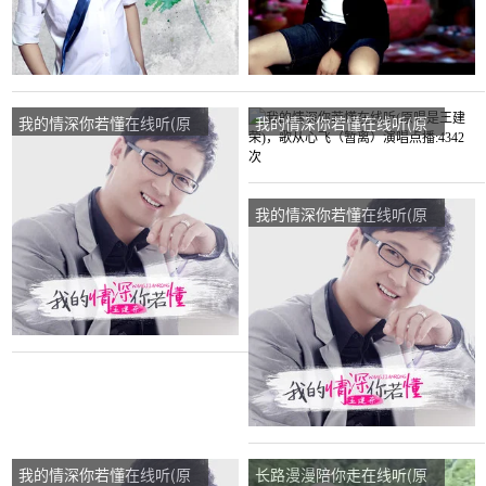
我的情深你若懂在线听(原
我的情深你若懂在线听(原
唱是王建荣)，闲歌声飞扬
唱是王建荣)，歌从心飞
【精英唱将】演唱点播:78
（暂离）演唱点播:4342次
次
我的情深你若懂在线听(原
唱是王建荣)，别忘记我演
唱点播:699次
我的情深你若懂在线听(原
长路漫漫陪你走在线听(原