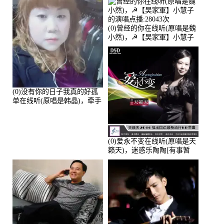
(0)曾经的你在线听(原唱是魏
小然)，☭【吴家軍】小慧子
的演唱点播:28043次
(0)没有你的日子我真的好孤
单在线听(原唱是韩晶)，牵手
人生（拒礼，花花支持互动
快乐）演唱点播:30445次
(0)爱永不变在线听(原唱是天
籁天)，迷惑乐陶陶[有事暂
离]演唱点播:27678次