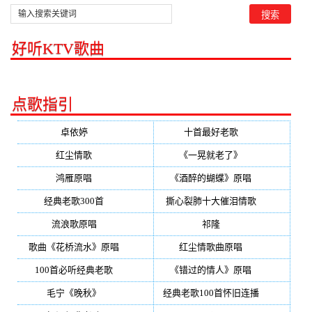
好听KTV歌曲
点歌指引
卓依婷
(350)
十首最好老歌
(300)
红尘情歌
(296)
《一晃就老了》
(253)
鸿雁原唱
(241)
《酒醉的蝴蝶》原唱
(220)
经典老歌300首
(203)
撕心裂肺十大催泪情歌
(195)
流浪歌原唱
(192)
祁隆
(188)
歌曲《花桥流水》原唱
(170)
红尘情歌曲原唱
(158)
100首必听经典老歌
(150)
《错过的情人》原唱
(142)
毛宁《晚秋》
(137)
经典老歌100首怀旧连播
(134)