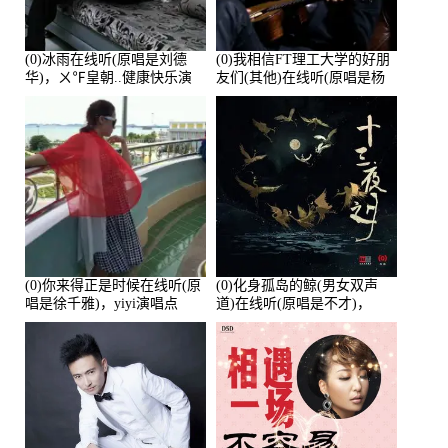
(0)冰雨在线听(原唱是刘德
(0)我相信FT理工大学的好朋
华)，ㄨ℉皇朝..健康快乐演
友们(其他)在线听(原唱是杨
唱点播:26643次
培安)，老乔演唱点播:23714
次
(0)你来得正是时候在线听(原
(0)化身孤岛的鲸(男女双声
唱是徐千雅)，yiyi演唱点
道)在线听(原唱是不才)，
播:21991次
HGBai演唱点播:19428次