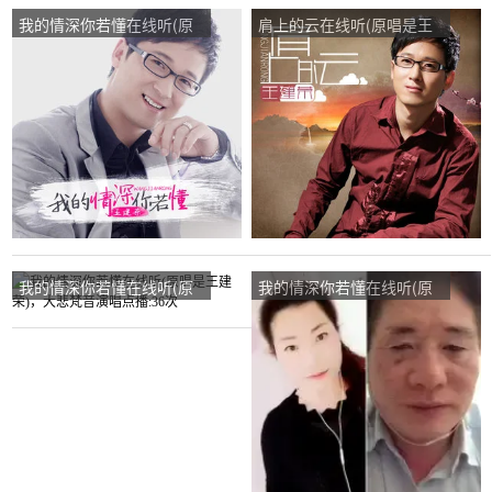
我的情深你若懂在线听(原
肩上的云在线听(原唱是王
唱是王建荣)，小群演唱点
建荣)，小马哥演唱点
播:23次
播:399次
我的情深你若懂在线听(原
我的情深你若懂在线听(原
唱是王建荣)，大悲梵音演
唱是王建荣)，空中的雪花
唱点播:36次
演唱点播:68次