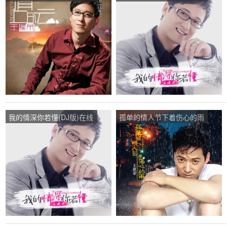
建荣)，幸福的我演唱点
唱是王建荣)，一切随风演
播:35次
唱点播:176次
我的情深你若懂(DJ版)在线
孤单的情人节下着伤心的雨
听(原唱是王建荣)，奋斗演
在线听(原唱是王建荣)，寒
唱点播:47次
心演唱点播:48次