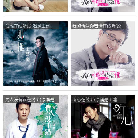
孤雁在线听(原唱是王建
我的情深你若懂在线听(原
荣)，苦尽甘来演唱点播:85
唱是王建荣)，麦霸演唱点
次
播:150次
男人没有错在线听(原唱是
听心在线听(原唱是王建
王建荣)，建建演唱点播:94
荣)，杠上开花演唱点播:95
次
次