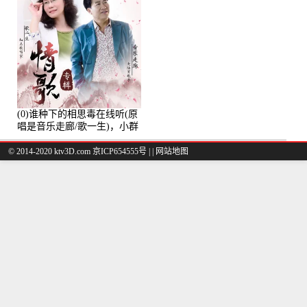
(0)谁种下的相思毒在线听(原
唱是音乐走廊/歌一生)，小群
演唱点播:8975次
© 2014-2020 ktv3D.com 京ICP654555号 |
|
网站地图