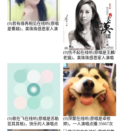
(0)若有缘再相见在线听(原唱
是曹越)，美珠珠感恩家人演
唱点播:88675次
(0)伤不起在线听(原唱是王麟/
老猫)，美珠珠感恩家人演唱
点播:80218次
(0)歌在飞在线听(原唱是苏勒
(0)萍聚在线听(原唱是卓依
亚其其格)，快乐的人演唱点
婷)，一人演唱点播:35667次
播:36次