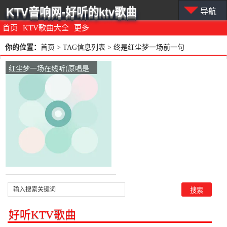
KTV音响网-好听的ktv歌曲
导航
首页
KTV歌曲大全
更多
你的位置：
首页
> TAG信息列表 > 终是红尘梦一场前一句
红尘梦一场在线听(原唱是
杨浩龙)，浅笑演唱点播:50
次
好听KTV歌曲