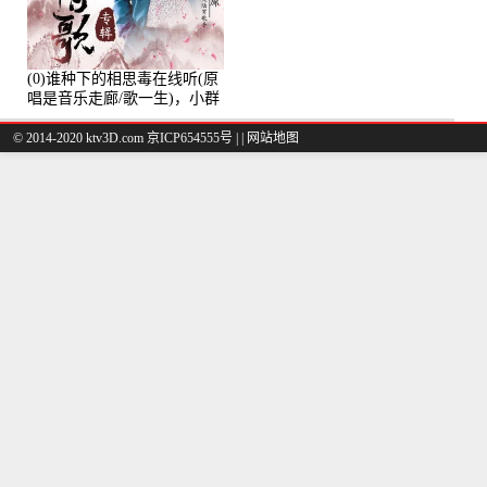
(0)谁种下的相思毒在线听(原
唱是音乐走廊/歌一生)，小群
演唱点播:8975次
© 2014-2020 ktv3D.com 京ICP654555号 |
|
网站地图