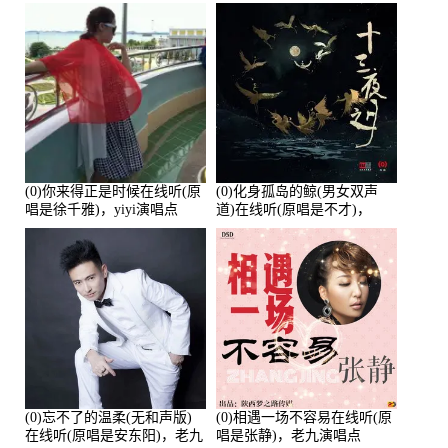
唱点播:26643次
培安)，老乔演唱点播:23714
次
(0)你来得正是时候在线听(原
(0)化身孤岛的鲸(男女双声
唱是徐千雅)，yiyi演唱点
道)在线听(原唱是不才)，
播:21991次
HGBai演唱点播:19428次
(0)忘不了的温柔(无和声版)
(0)相遇一场不容易在线听(原
在线听(原唱是安东阳)，老九
唱是张静)，老九演唱点