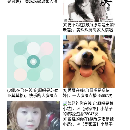
是曹越)，美珠珠感恩家人演
唱点播:88675次
(0)伤不起在线听(原唱是王麟/
老猫)，美珠珠感恩家人演唱
点播:80218次
(0)歌在飞在线听(原唱是苏勒
(0)萍聚在线听(原唱是卓依
亚其其格)，快乐的人演唱点
婷)，一人演唱点播:35667次
播:36次
(0)曾经的你在线听(原唱是魏
小然)，☭【吴家軍】小慧子
的演唱点播:28043次