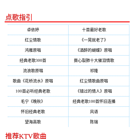
点歌指引
卓依婷
(350)
十首最好老歌
(300)
红尘情歌
(296)
《一晃就老了》
(253)
鸿雁原唱
(241)
《酒醉的蝴蝶》原唱
(220)
经典老歌300首
(203)
撕心裂肺十大催泪情歌
(195)
流浪歌原唱
(192)
祁隆
(188)
歌曲《花桥流水》原唱
(170)
红尘情歌曲原唱
(158)
100首必听经典老歌
(150)
《错过的情人》原唱
(142)
毛宁《晚秋》
(137)
经典老歌100首怀旧连播
(134)
怀旧经典老歌
(133)
风语
(132)
望海高歌
(131)
陈瑞
(128)
推荐KTV歌曲