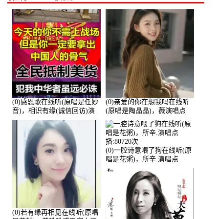
(0)感恩歌在线听(原唱是任妙
(0)亲爱的你在想我吗在线听
音)，相识有缘(诚信回访)演
(原唱是陶晶晶)，薇演唱点
唱点播:161288次
播:159722次
(0)一腔诗意喂了狗在线听(原
唱是花粥)，所辛.演唱点
播:80720次
(0)若有缘再相见在线听(原唱