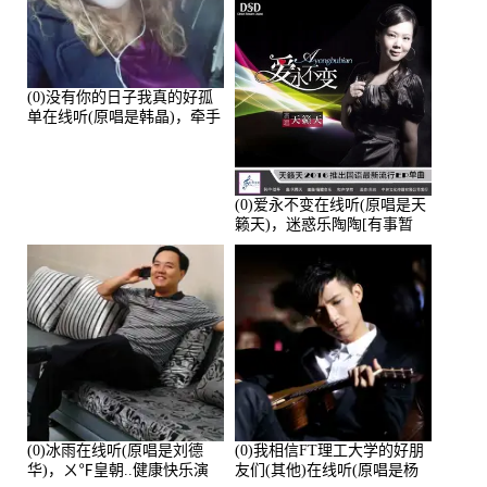
(0)没有你的日子我真的好孤
单在线听(原唱是韩晶)，牵手
人生（拒礼，花花支持互动
快乐）演唱点播:30445次
(0)爱永不变在线听(原唱是天
籁天)，迷惑乐陶陶[有事暂
离]演唱点播:27678次
(0)冰雨在线听(原唱是刘德
(0)我相信FT理工大学的好朋
华)，ㄨ℉皇朝..健康快乐演
友们(其他)在线听(原唱是杨