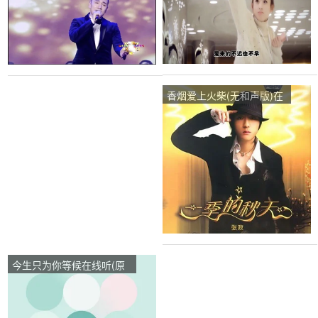
唱是王琪)，缘演唱点播:53
新雨)，缘演唱点播:50次
次
香烟爱上火柴(无和声版)在
线听(原唱是张政)，缘演唱
点播:53次
今生只为你等候在线听(原
唱是望海高歌)，缘演唱点
播:33次