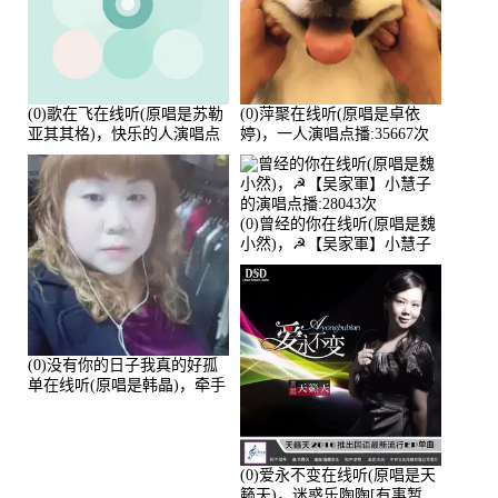
(0)歌在飞在线听(原唱是苏勒
(0)萍聚在线听(原唱是卓依
亚其其格)，快乐的人演唱点
婷)，一人演唱点播:35667次
播:36次
(0)曾经的你在线听(原唱是魏
小然)，☭【吴家軍】小慧子
的演唱点播:28043次
(0)没有你的日子我真的好孤
单在线听(原唱是韩晶)，牵手
人生（拒礼，花花支持互动
快乐）演唱点播:30445次
(0)爱永不变在线听(原唱是天
籁天)，迷惑乐陶陶[有事暂