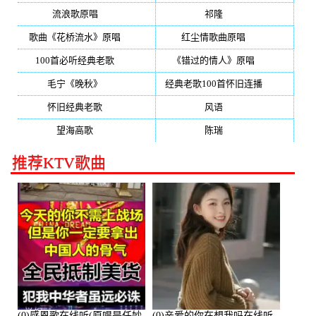
流浪歌原唱
(192)
祁隆
(188)
歌曲《花桥流水》原唱
(170)
红尘情歌曲原唱
(158)
100首必听经典老歌
(150)
《错过的情人》原唱
(142)
毛宁《晚秋》
(137)
经典老歌100首怀旧连播
(134)
怀旧经典老歌
(133)
风语
(132)
望海高歌
(131)
陈瑞
(128)
推荐KTV歌曲
(0)感恩歌在线听(原唱是任妙
(0)亲爱的你在想我吗在线听