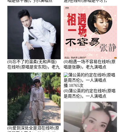
唱是徐千雅)，yiyi演唱点
道)在线听(原唱是不才)，
播:21991次
HGBai演唱点播:19428次
(0)忘不了的温柔(无和声版)
(0)相遇一场不容易在线听(原
在线听(原唱是安东阳)，老九
唱是张静)，老九演唱点
演唱点播:17392次
播:11453次
(0)蒲公英的约定在线听(原唱
是周杰伦)，一人演唱点
播:10765次
(0)爱到深处全是泪在线听(原