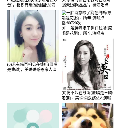
音)，相识有缘(诚信回访)演
(原唱是陶晶晶)，薇演唱点
唱点播:161288次
播:159722次
(0)一腔诗意喂了狗在线听(原
唱是花粥)，所辛.演唱点
播:80720次
(0)若有缘再相见在线听(原唱
是曹越)，美珠珠感恩家人演
唱点播:88675次
(0)伤不起在线听(原唱是王麟/
老猫)，美珠珠感恩家人演唱
点播:80218次