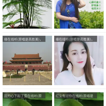
缘在线听(原唱是高胜美)，
缘在线听(原唱是高胜美)，
木子亚文演唱点播:129次
不忘初心࿐ཻ演唱点播:47
次
我的心下起了雪在线听(原
红尘有过你在线听(原唱是
唱是雨露)，缘演唱点播:56
安继喜)，缘演唱点播:44次