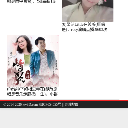
唱是雨中百合)，Yolanda He
演唱点播:11101次
(0)梁洁Little在线听(原唱
是)，rosy演唱点播:9603次
(0)谁种下的相思毒在线听(原
唱是音乐走廊/歌一生)，小群
演唱点播:8975次
© 2014-2020 ktv3D.com 京ICP654555号 |
|
网站地图