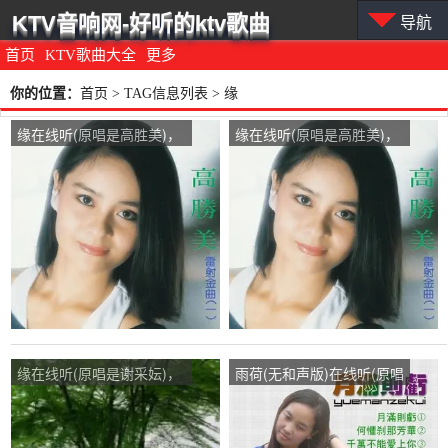
KTV音响网-好听的ktv歌曲
导航
首页
KTV歌曲大全
更多
你的位置：
首页
> TAG信息列表 > 缘
缘在线听(原唱是高胜美)，
缘在线听(原唱是高胜美)，
吉祥好运演唱点播:534次
全世界只有一个wo演唱点
播:47次
缘在线听(原唱是谢采妘)，
雨荷(无和声版)在线听(原唱
花开富贵！演唱点播:109次
是风语)，缘演唱点播:137
次