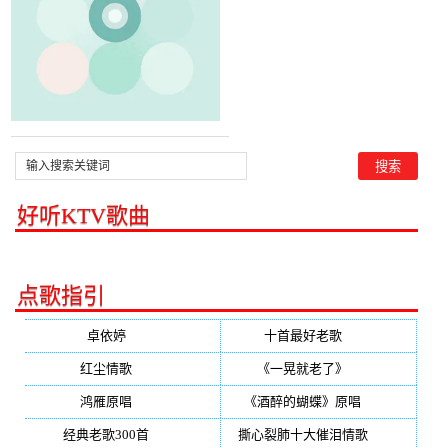
好听KTV歌曲
点歌指引
卓依婷
(350)
十首最好老歌
(300)
红尘情歌
(296)
《一晃就老了》
(253)
鸿雁原唱
(241)
《酒醉的蝴蝶》原唱
(220)
经典老歌300首
(203)
撕心裂肺十大催泪情歌
(195)