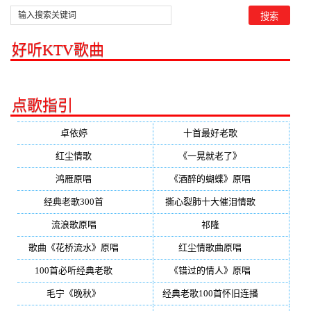
好听KTV歌曲
点歌指引
卓依婷
(350)
十首最好老歌
(300)
红尘情歌
(296)
《一晃就老了》
(253)
鸿雁原唱
(241)
《酒醉的蝴蝶》原唱
(220)
经典老歌300首
(203)
撕心裂肺十大催泪情歌
(195)
流浪歌原唱
(192)
祁隆
(188)
歌曲《花桥流水》原唱
(170)
红尘情歌曲原唱
(158)
100首必听经典老歌
(150)
《错过的情人》原唱
(142)
毛宁《晚秋》
(137)
经典老歌100首怀旧连播
(134)