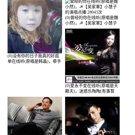
(0)曾经的你在线听(原唱是魏
小然)，☭【吴家軍】小慧子
的演唱点播:28043次
(0)没有你的日子我真的好孤
单在线听(原唱是韩晶)，牵手
人生（拒礼，花花支持互动
快乐）演唱点播:30445次
(0)爱永不变在线听(原唱是天
籁天)，迷惑乐陶陶[有事暂
离]演唱点播:27678次