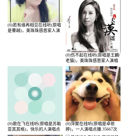
(0)若有缘再相见在线听(原唱
是曹越)，美珠珠感恩家人演
唱点播:88675次
(0)伤不起在线听(原唱是王麟/
老猫)，美珠珠感恩家人演唱
点播:80218次
(0)歌在飞在线听(原唱是苏勒
(0)萍聚在线听(原唱是卓依
亚其其格)，快乐的人演唱点
婷)，一人演唱点播:35667次
播:36次