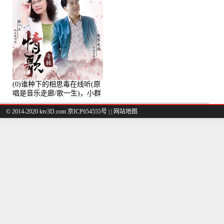
(0)谁种下的相思毒在线听(原
唱是音乐走廊/歌一生)，小群
演唱点播:8975次
© 2014-2020 ktv3D.com 京ICP654555号 |
|
网站地图