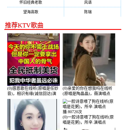
怀旧经典老歌
(133)
风语
(132)
望海高歌
(131)
陈瑞
(128)
推荐KTV歌曲
(0)感恩歌在线听(原唱是任妙
(0)亲爱的你在想我吗在线听
音)，相识有缘(诚信回访)演
(原唱是陶晶晶)，薇演唱点
唱点播:161288次
播:159722次
(0)一腔诗意喂了狗在线听(原
唱是花粥)，所辛.演唱点
播:80720次