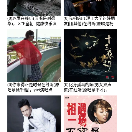
(0)冰雨在线听(原唱是刘德
(0)我相信FT理工大学的好朋
华)，ㄨ℉皇朝..健康快乐演
友们(其他)在线听(原唱是杨
唱点播:26643次
培安)，老乔演唱点播:23714
次
(0)你来得正是时候在线听(原
(0)化身孤岛的鲸(男女双声
唱是徐千雅)，yiyi演唱点
道)在线听(原唱是不才)，
播:21991次
HGBai演唱点播:19428次