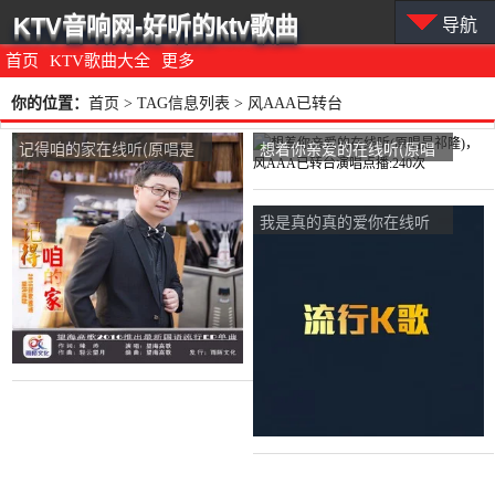
KTV音响网-好听的ktv歌曲
导航
首页
KTV歌曲大全
更多
你的位置：
首页
> TAG信息列表 > 风AAA已转台
记得咱的家在线听(原唱是
想着你亲爱的在线听(原唱
望海高歌)，风AAA已转台
是祁隆)，风AAA已转台演
演唱点播:231次
唱点播:240次
我是真的真的爱你在线听
(原唱是孙渔)，风AAA已转
台演唱点播:361次