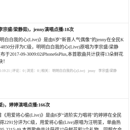
iveshow
Livehouse
livein
宗盛/梁静茹)，jenny演唱点播:18次
本首《明明白白我的心(Live)》是由6岁“新晋人气偶像”的jenny在全民K
850分评为C级，明明白白我的心(Live)原唱为李宗盛/梁静
017-09-3009:02iPhone6sPlus,本首歌曲共计获得13朵鲜花
快！
:19:21 | 评论：
0
| 浏览：
0
| 相关：
明明白白我的心(Live)
jenny
李宗盛/梁静
我的心mp3
明明白白我的心演唱
听明明白白我的新歌
liveshow
l
荃)，婷婷演唱点播:166次
《用爱将心偷(Live)》是由6岁“进阶实力唱将”的婷婷在全民
2291分评为C级，用爱将心偷(Live)原唱为汪明荃，单曲热
6-05-2215:49,本首歌曲共计获得27朵鲜花和2个礼物，同靓女合