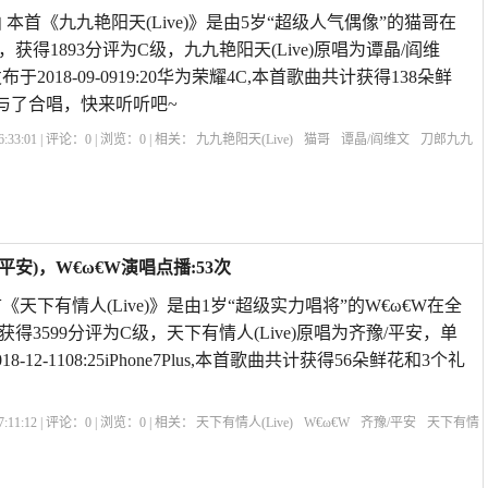
本首《九九艳阳天(Live)》是由5岁“超级人气偶像”的猫哥在
获得1893分评为C级，九九艳阳天(Live)原唱为谭晶/阎维
于2018-09-0919:20华为荣耀4C,本首歌曲共计获得138朵鲜
与了合唱，快来听听吧~
:33:01 | 评论：
0
| 浏览：
0
| 相关：
九九艳阳天(Live)
猫哥
谭晶/阎维文
刀郎九九
Live评价
九九艳阳天是什么时节
九九艳阳天视频
九九艳阳天伴奏
liv
/平安)，W€ω€W演唱点播:53次
《天下有情人(Live)》是由1岁“超级实力唱将”的W€ω€W在全
得3599分评为C级，天下有情人(Live)原唱为齐豫/平安，单
-12-1108:25iPhone7Plus,本首歌曲共计获得56朵鲜花和3个礼
？
:11:12 | 评论：
0
| 浏览：
0
| 相关：
天下有情人(Live)
W€ω€W
齐豫/平安
天下有情
唱童珺
歌曲天下有情人
天下有情人我们的歌
Livesoccer
天下有情人翻唱