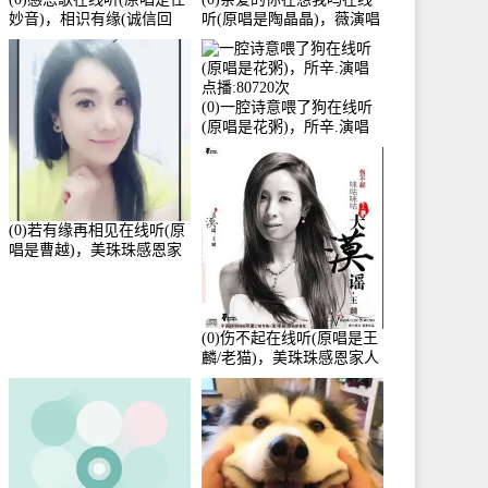
妙音)，相识有缘(诚信回
听(原唱是陶晶晶)，薇演唱
访)演唱点播:161288次
点播:159722次
(0)一腔诗意喂了狗在线听
(原唱是花粥)，所辛.演唱
点播:80720次
(0)若有缘再相见在线听(原
唱是曹越)，美珠珠感恩家
人演唱点播:88675次
(0)伤不起在线听(原唱是王
麟/老猫)，美珠珠感恩家人
演唱点播:80218次