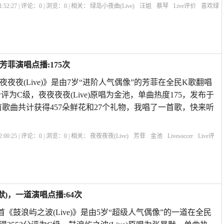
:52:27 | 评论：
0
| 浏览：
0
| 相关：
绿岛小夜曲(Live)
汪姐
蔡琴
Live评价
喜欢绿
史逸欣
Livesoccer
绿岛小夜曲原唱苏小明
绿岛小夜曲谁唱得最好
绿岛小夜曲
，芳菲演唱点播:175次
本首《夜夜夜夜(Live)》是由7岁“进阶人气偶像”的芳菲在全民K歌翻唱
分评为C级，夜夜夜夜(Live)原唱为金池，单曲热度175，发布于
1:59,本首歌曲共计获得457朵鲜花和27个礼物，我唱了一首歌，快来听
:00:25 | 评论：
0
| 浏览：
0
| 相关：
夜夜夜夜(Live)
芳菲
金池
Livesoccer
Live评
Livehouse
Live
默)，一道演唱点播:64次
首《鼓浪屿之波(Live)》是由5岁“超级人气偶像”的一道在全民