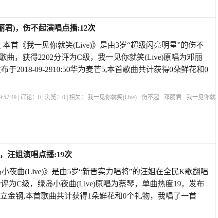
邓丽君)，伤不起演唱点播:12次
本首《我一见你就笑(Live)》是由3岁“超级闪亮明星”的伤不
曲，获得2202分评为C级，我一见你就笑(Live)原唱为邓丽
于2018-09-2910:50华为麦芒5,本首歌曲共计获得0朵鲜花和0
:57:49 | 评论：
0
| 浏览：
0
| 相关：
我一见你就笑(Live)
伤不起
邓丽君
我一见你就
笑视频
我一见你就笑珍珍翻唱
Livesoccer
我一见你就笑肉
我一见你就笑伴奏
l
)，汪姐演唱点播:19次
绿岛小夜曲(Live)》是由5岁“新晋实力唱将”的汪姐在全民K歌翻唱
分评为C级，绿岛小夜曲(Live)原唱为蔡琴，单曲热度19，发布
21:44金立金钢,本首歌曲共计获得1朵鲜花和0个礼物，我唱了一首