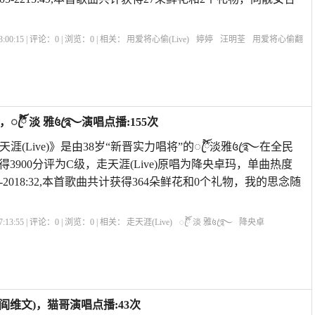
:00:15 | 评论：
0
| 浏览：
0
| 相关：
用爱将心偷(Live)
婷婷
汪明荃
用爱将心偷翻
用爱将心偷童丽
用爱将心偷韩宝仪
Live评价
用爱将心偷电视原声
Livesoccer
，ꦿ໊ོ 淡 雅꧔ꦿ࿐演唱点播:155次
本首《走天涯(Live)》是由38岁“新晋实力唱将”的ꦿ໊ོ淡雅꧔ꦿ࿐在全民
3900分评为C级，走天涯(Live)原唱为降央卓玛，单曲热度
-05-2018:32,本首歌曲共计获得364朵鲜花和0个礼物，我的思念随
:13:55 | 评论：
0
| 浏览：
0
| 相关：
走天涯(Live)
ꦿ໊ོ 淡 雅꧔ꦿ࿐
降央卓
ive评价
liveone
Livehouse
LoveLive
live
/阎维文)，猫哥演唱点播:43次