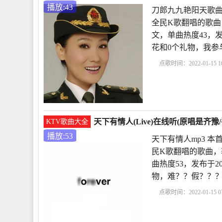
播放:43
刀郎九九艳阳天歌曲 
全民K歌翻唱的歌曲，
文，单曲热度43，发布
花和0个礼物，我参
点歌时间：2022-01-15 16
艳阳天歌曲
Livesoccer
天下有情人(Live)在线听(原唱是齐豫
KTV歌曲大全
播放:53
天下有情人mp3 本首
民K歌翻唱的歌曲，获
曲热度53，发布于2018
物，难？？假？？
点歌时间：2022-01-15 07
人mp3
天下有情人独