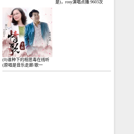
是)，rosy演唱点播:9603次
(0)谁种下的相思毒在线听
(原唱是音乐走廊/歌一
生)，小群演唱点播:8975次