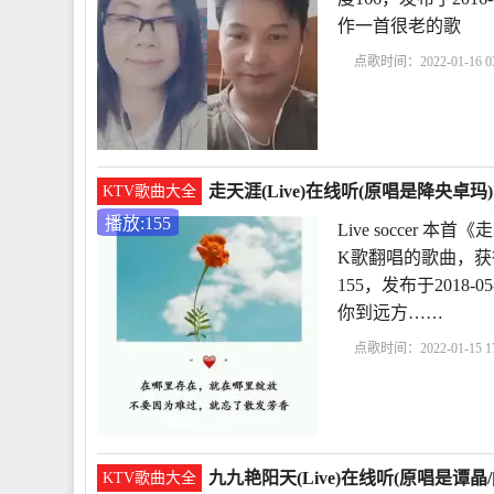
作一首很老的歌
点歌时间：2022-01-16 03
唱
用爱将心偷下载
走天涯(Live)在线听(原唱是降央卓玛)
KTV歌曲大全
播放:155
Live soccer 
K歌翻唱的歌曲，获得
155，发布于2018
你到远方……
点歌时间：2022-01-15 17
玛
Livesoccer
Live
L
九九艳阳天(Live)在线听(原唱是谭晶
KTV歌曲大全