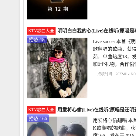
价
liveone
LoveLive
l
明明白白我的心(Live)在线听(原唱是李
KTV歌曲大全
播放:18
Live soccer 
歌翻唱的歌曲，获得4
茹，单曲热度18，发布于2
和0个礼物，合作愉
点歌时间：2022-01-16 06
茹
Livesoccer
明明白白
用爱将心偷(Live)在线听(原唱是汪明
KTV歌曲大全
播放:166
用爱将心偷翻唱 本首
K歌翻唱的歌曲，获得
度166，发布于201