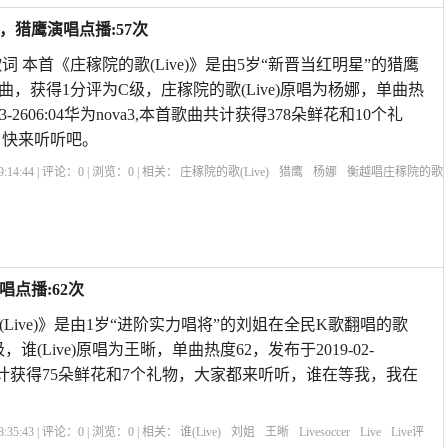
)，猎鹰演唱点播:57次
 本首《庄稼院的歌(Live)》是由5岁“新晋当红明星”的猎鹰
，获得1分评为C级，庄稼院的歌(Live)原唱为杨娜，单曲热
03-2606:04华为nova3,本首歌曲共计获得378朵鲜花和10个礼
，快来听听吧。
:14:44 | 评论：
0
| 浏览：
0
| 相关：
庄稼院的歌(Live)
猎鹰
杨娜
衡越唱庄稼院的歌
的歌曲
庄稼院的歌衡越演唱
听衡越的歌
衡越的庄稼院的歌
Livesoccer
live
唱点播:62次
本首《谁(Live)》是由1岁“进阶实力唱将”的刘姐在全民K歌翻唱的歌
谁(Live)原唱为王晰，单曲热度62，发布于2019-02-
歌曲共计获得75朵鲜花和7个礼物，大家都来听听，谁在等我，我在
:35:43 | 评论：
0
| 浏览：
0
| 相关：
谁(Live)
刘姐
王晰
Livesoccer
Live
Live评