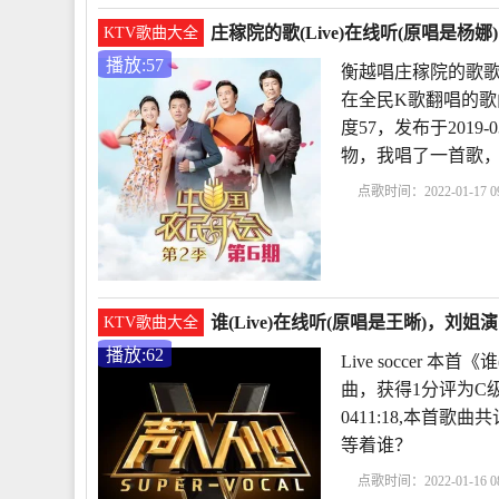
庄稼院的歌(Live)在线听(原唱是杨娜
KTV歌曲大全
播放:57
衡越唱庄稼院的歌歌词
在全民K歌翻唱的歌曲
度57，发布于2019-
物，我唱了一首歌
点歌时间：2022-01-17 09
歌词
庄稼院的歌衡越
谁(Live)在线听(原唱是王晰)，刘姐演
KTV歌曲大全
播放:62
Live soccer 
曲，获得1分评为C级，
0411:18,本首
等着谁？
点歌时间：2022-01-16 08