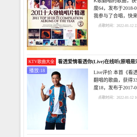
K歌翻唱的歌曲，获得
度64，发布于2018-
我参与了合唱，快来
点歌时间：2022-01-12 22
唱
鼓浪屿之波张暴默
鼓浪屿之波
看透爱情看透你(Live)在线听(原唱
KTV歌曲大全
播放:18
Live评价 本首《
翻唱的歌曲，获得33
度18，发布于2017-
点歌时间：2022-01-12 16
价
冷漠看透爱情看透
你