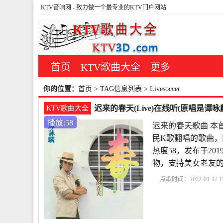
KTV音响网
- 致力做一个最专业的KTV门户网站
首页
KTV歌曲大全
更多
你的位置：
首页
> TAG信息列表 > Livesoccer
迟来的春天(Live)在线听(原唱是谭咏
KTV歌曲大全
播放:58
迟来的春天歌曲 本首
民K歌翻唱的歌曲，获
热度58，发布于2019
物，支持美女老友
点歌时间：2022-01-17 15
曲
谭咏麟迟来的春天
来的春天