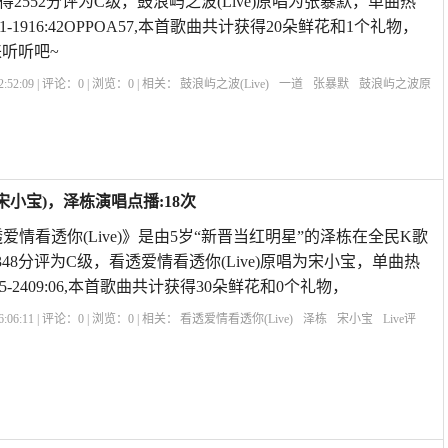
2552分评为C级，鼓浪屿之波(Live)原唱为张暴默，单曲热
01-1916:42OPPOA57,本首歌曲共计获得20朵鲜花和1个礼物，
听听吧~
:52:09 | 评论：
0
| 浏览：
0
| 相关：
鼓浪屿之波(Live)
一道
张暴默
鼓浪屿之波原
演唱
合唱鼓浪屿之波歌词
Live评价
张暴默鼓浪屿之歌
钟丽燕鼓浪屿之波
歌曲
是宋小宝)，泽栋演唱点播:18次
看透爱情看透你(Live)》是由5岁“新晋当红明星”的泽栋在全民K歌
48分评为C级，看透爱情看透你(Live)原唱为宋小宝，单曲热
05-2409:06,本首歌曲共计获得30朵鲜花和0个礼物，
:06:11 | 评论：
0
| 浏览：
0
| 相关：
看透爱情看透你(Live)
泽栋
宋小宝
Live评
你
Livesoccer
看透爱情看透你的说说
看透爱情看透你群星
看透爱情看透你付娜