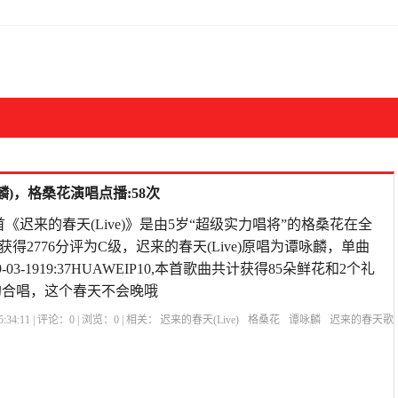
麟)，格桑花演唱点播:58次
《迟来的春天(Live)》是由5岁“超级实力唱将”的格桑花在全
得2776分评为C级，迟来的春天(Live)原唱为谭咏麟，单曲
-03-1919:37HUAWEIP10,本首歌曲共计获得85朵鲜花和2个礼
的合唱，这个春天不会晚哦
:34:11 | 评论：
0
| 浏览：
0
| 相关：
迟来的春天(Live)
格桑花
谭咏麟
迟来的春天歌
Live评价
迟来的春天张见财小蕊
迟来的春天因幡晃
希望的田野迟来的春天
迟