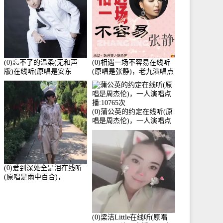
(0)忘不了的温柔(无和声
(0)相遇一场不容易在线听
版)在线听(原唱是安东
(原唱是张静)，老九演唱点
阳)，老九演唱点播:17392
播:11453次
次
(0)蒲公英的约定在线听(原
唱是周杰伦)，一人演唱点
播:10765次
(0)爱到深处全是泪在线听
(原唱是雨中百合)，
Yolanda He演唱点播:11101
次
(0)梁洁Little在线听(原唱