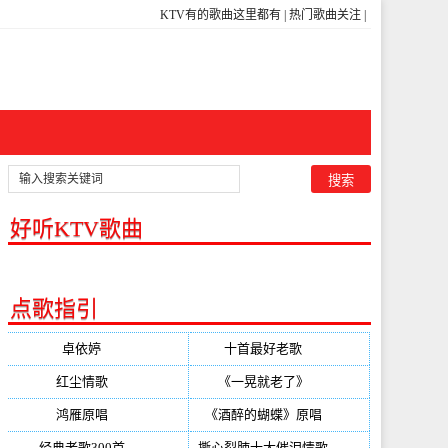
KTV有的歌曲这里都有
|
热门歌曲关注
|
好听KTV歌曲
点歌指引
卓依婷
(350)
十首最好老歌
(300)
红尘情歌
(296)
《一晃就老了》
(253)
鸿雁原唱
(241)
《酒醉的蝴蝶》原唱
(220)
经典老歌300首
(203)
撕心裂肺十大催泪情歌
(195)