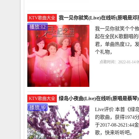
我一见你就笑(Live)在线听(原唱是
KTV歌曲大全
播放:12
我一见你就笑个个攸 
起在全民K歌翻唱的歌
君，单曲热度12，发布
个礼物，
点歌时间：2022-01-14 09
笑个个攸
我一见你就
绿岛小夜曲(Live)在线听(原唱是蔡琴
KTV歌曲大全
播放:19
Live评价 本首《
的歌曲，获得1974
于2017-08-26
歌，快来听听吧。