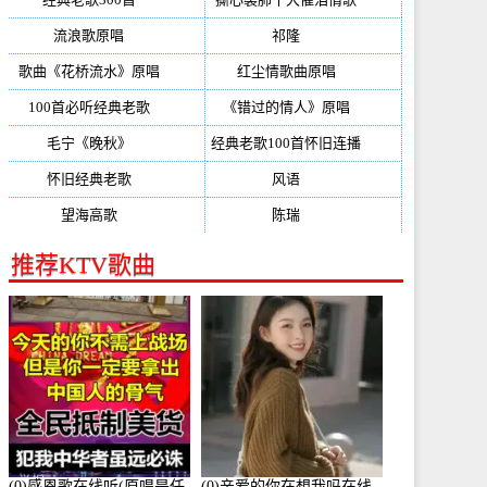
流浪歌原唱
(192)
祁隆
(188)
歌曲《花桥流水》原唱
(170)
红尘情歌曲原唱
(158)
100首必听经典老歌
(150)
《错过的情人》原唱
(142)
毛宁《晚秋》
(137)
经典老歌100首怀旧连播
(134)
怀旧经典老歌
(133)
风语
(132)
望海高歌
(131)
陈瑞
(128)
推荐KTV歌曲
(0)感恩歌在线听(原唱是任
(0)亲爱的你在想我吗在线