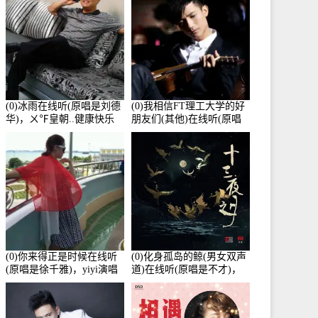
(0)冰雨在线听(原唱是刘德
(0)我相信FT理工大学的好
华)，ㄨ℉皇朝..健康快乐
朋友们(其他)在线听(原唱
演唱点播:26643次
是杨培安)，老乔演唱点
播:23714次
(0)你来得正是时候在线听
(0)化身孤岛的鲸(男女双声
(原唱是徐千雅)，yiyi演唱
道)在线听(原唱是不才)，
点播:21991次
HGBai演唱点播:19428次