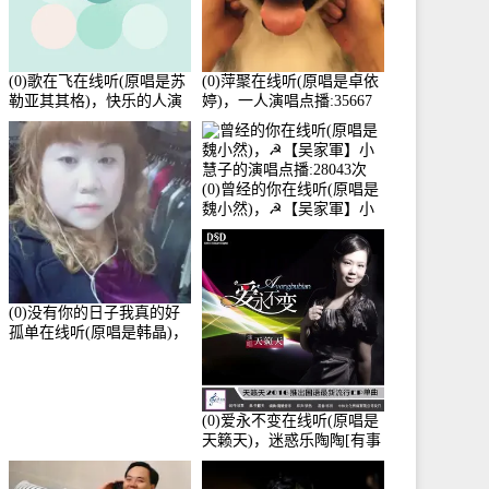
(0)歌在飞在线听(原唱是苏
(0)萍聚在线听(原唱是卓依
勒亚其其格)，快乐的人演
婷)，一人演唱点播:35667
唱点播:36次
次
(0)曾经的你在线听(原唱是
魏小然)，☭【吴家軍】小
慧子的演唱点播:28043次
(0)没有你的日子我真的好
孤单在线听(原唱是韩晶)，
牵手人生（拒礼，花花支
持互动快乐）演唱点
播:30445次
(0)爱永不变在线听(原唱是
天籁天)，迷惑乐陶陶[有事
暂离]演唱点播:27678次