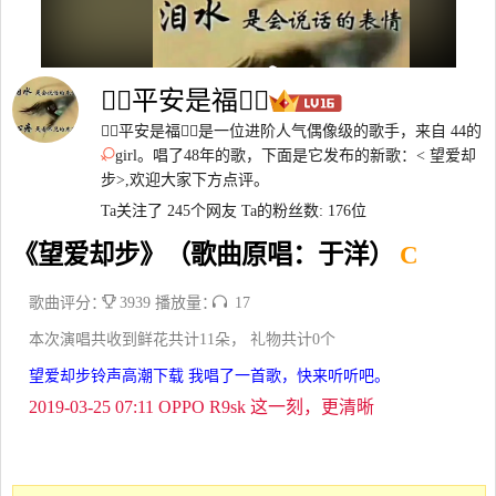
平安是福
平安是福是一位进阶人气偶像级的歌手，来自 44的
girl。唱了48年的歌，下面是它发布的新歌：< 望爱却
步>,欢迎大家下方点评。
Ta关注了 245个网友
Ta的粉丝数: 176位
《望爱却步》（歌曲原唱：于洋）
C
歌曲评分：
3939 播放量：
17
本次演唱共收到鲜花共计11朵， 礼物共计0个
望爱却步铃声高潮下载 我唱了一首歌，快来听听吧。
2019-03-25 07:11 OPPO R9sk 这一刻，更清晰