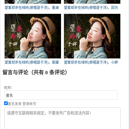
望爱却步在线听(原唱是于洋)，墨澜
望爱却步在线听(原唱是于洋)，因为
暮雪（忙退）演唱点播:258次
有你快乐《心随风》演唱点播:237次
望爱却步在线听(原唱是于洋)，苗疆
望爱却步在线听(原唱是于洋)，小胖
碧玉演唱点播:178次
演唱点播:176次
留言与评论（共有
0
条评论）
昵称：
匿名发表
登录账号