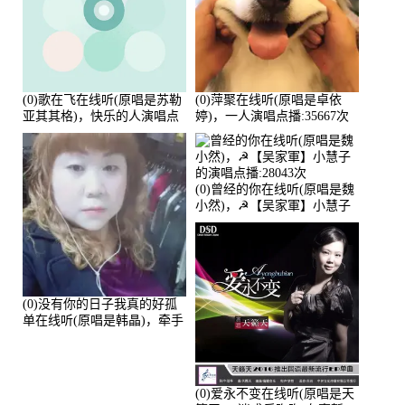
(0)歌在飞在线听(原唱是苏勒
(0)萍聚在线听(原唱是卓依
亚其其格)，快乐的人演唱点
婷)，一人演唱点播:35667次
播:36次
(0)曾经的你在线听(原唱是魏
小然)，☭【吴家軍】小慧子
的演唱点播:28043次
(0)没有你的日子我真的好孤
单在线听(原唱是韩晶)，牵手
人生（拒礼，花花支持互动
快乐）演唱点播:30445次
(0)爱永不变在线听(原唱是天