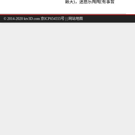
籁天)，迷惑乐陶陶[有事暂
离]演唱点播:27678次
© 2014-2020 ktv3D.com 京ICP654555号 |
|
网站地图