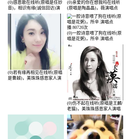
(0)感恩歌在线听(原唱是任妙
(0)亲爱的你在想我吗在线听
音)，相识有缘(诚信回访)演
(原唱是陶晶晶)，薇演唱点
唱点播:161288次
播:159722次
(0)一腔诗意喂了狗在线听(原
唱是花粥)，所辛.演唱点
播:80720次
(0)若有缘再相见在线听(原唱
是曹越)，美珠珠感恩家人演
唱点播:88675次
(0)伤不起在线听(原唱是王麟/
老猫)，美珠珠感恩家人演唱
点播:80218次