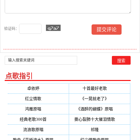
验证码：
点歌指引
卓依婷
(350)
十首最好老歌
(300)
红尘情歌
(296)
《一晃就老了》
(253)
鸿雁原唱
(241)
《酒醉的蝴蝶》原唱
(220)
经典老歌300首
(203)
撕心裂肺十大催泪情歌
(195)
流浪歌原唱
(192)
祁隆
(188)
歌曲《花桥流水》原唱
(170)
红尘情歌曲原唱
(158)