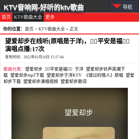
KTV音响网-好听的ktv歌曲
导航
首页
KTV歌曲大全
更多
你的位置：
首页
>
KTV歌曲大全
» 正文
望爱却步在线听(原唱是于洋)，平安是福
演唱点播:17次
发布时间：2022年01月16日 15:17:44
歌曲分类：
望爱却步
平安是福
于洋
望爱却步铃声高潮下
载
望爱却步mp3下载
望爱却步于洋KTV
《错过的情人》原唱
望爱
却步下载
望爱却步演唱视频
望爱却步歌词