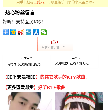
用手机扫描
二维码
，可以直接访问他的个人主页呢~
热心粉丝留言
好听！支持全民K歌！
0
写的不错，赞一个！
< 下一首
上一首 >
又见山里红在线听(原唱是李清坡)，草原丽丽演唱点播:47次
青梅竹马在线听(原唱是陈秋含)，ོ浅浅梦演唱点播:61次
【
平安是福
】的其它歌手的KTV歌曲：
【
更多望爱却步
】好听KTV歌曲