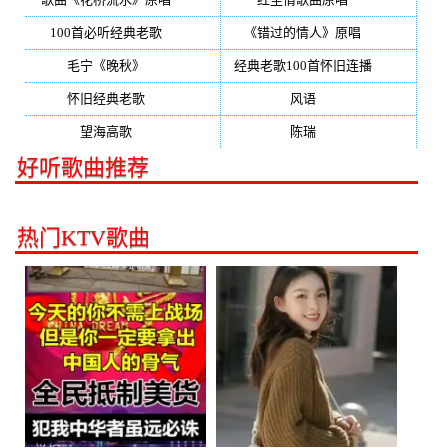
100首必听经典老歌
(150)
《错过的情人》原唱
(142)
毛宁《晚秋》
(137)
经典老歌100首怀旧连播
(134)
怀旧经典老歌
(133)
风语
(132)
望海高歌
(131)
陈瑞
(128)
好听歌曲推荐
热门KTV歌曲