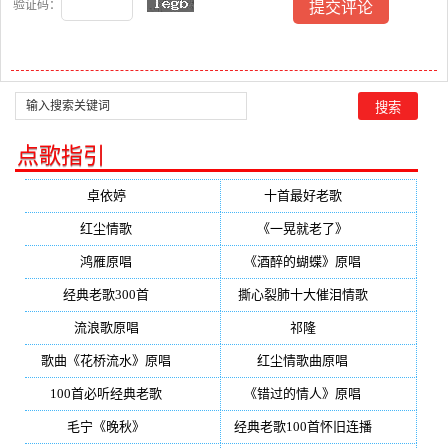
验证码：
点歌指引
卓依婷
(350)
十首最好老歌
(300)
红尘情歌
(296)
《一晃就老了》
(253)
鸿雁原唱
(241)
《酒醉的蝴蝶》原唱
(220)
经典老歌300首
(203)
撕心裂肺十大催泪情歌
(195)
流浪歌原唱
(192)
祁隆
(188)
歌曲《花桥流水》原唱
(170)
红尘情歌曲原唱
(158)
100首必听经典老歌
(150)
《错过的情人》原唱
(142)
毛宁《晚秋》
(137)
经典老歌100首怀旧连播
(134)