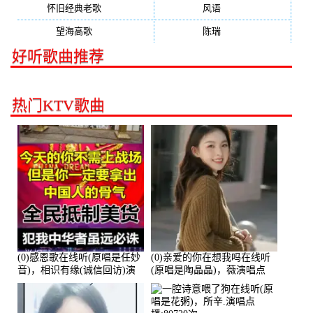
怀旧经典老歌
(133)
风语
(132)
望海高歌
(131)
陈瑞
(128)
好听歌曲推荐
热门KTV歌曲
(0)感恩歌在线听(原唱是任妙
(0)亲爱的你在想我吗在线听
音)，相识有缘(诚信回访)演
(原唱是陶晶晶)，薇演唱点
唱点播:161288次
播:159722次