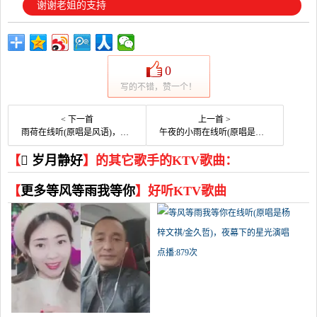
谢谢老姐的支持
0
写的不错，赞一个！
< 下一首
上一首 >
雨荷在线听(原唱是风语)，霞光照耀演唱点播:97次
午夜的小雨在线听(原唱是橘子)，轩然辉煌演唱点播:81次
【
 岁月静好
】的其它歌手的KTV歌曲：
【
更多等风等雨我等你
】好听KTV歌曲