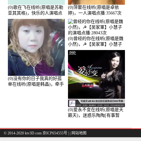
(0)歌在飞在线听(原唱是苏勒
(0)萍聚在线听(原唱是卓依
亚其其格)，快乐的人演唱点
婷)，一人演唱点播:35667次
播:36次
(0)曾经的你在线听(原唱是魏
小然)，☭【吴家軍】小慧子
的演唱点播:28043次
(0)没有你的日子我真的好孤
单在线听(原唱是韩晶)，牵手
人生（拒礼，花花支持互动
快乐）演唱点播:30445次
(0)爱永不变在线听(原唱是天
籁天)，迷惑乐陶陶[有事暂
离]演唱点播:27678次
© 2014-2020 ktv3D.com 京ICP654555号 |
|
网站地图