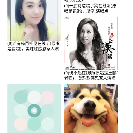
(0)一腔诗意喂了狗在线听(原
唱是花粥)，所辛.演唱点
播:80720次
(0)若有缘再相见在线听(原唱
是曹越)，美珠珠感恩家人演
唱点播:88675次
(0)伤不起在线听(原唱是王麟/
老猫)，美珠珠感恩家人演唱
点播:80218次