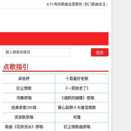
KTV有的歌曲这里都有
|
热门歌曲关注
|
点歌指引
卓依婷
(350)
十首最好老歌
(300)
红尘情歌
(296)
《一晃就老了》
(253)
鸿雁原唱
(241)
《酒醉的蝴蝶》原唱
(220)
经典老歌300首
(203)
撕心裂肺十大催泪情歌
(195)
流浪歌原唱
(192)
祁隆
(188)
歌曲《花桥流水》原唱
(170)
红尘情歌曲原唱
(158)