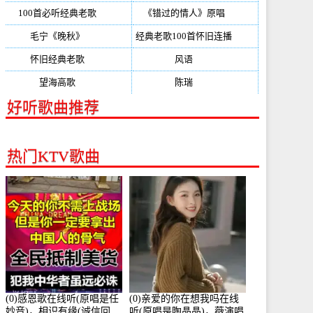
100首必听经典老歌
(150)
《错过的情人》原唱
(142)
毛宁《晚秋》
(137)
经典老歌100首怀旧连播
(134)
怀旧经典老歌
(133)
风语
(132)
望海高歌
(131)
陈瑞
(128)
好听歌曲推荐
热门KTV歌曲
(0)感恩歌在线听(原唱是任
(0)亲爱的你在想我吗在线
妙音)，相识有缘(诚信回
听(原唱是陶晶晶)，薇演唱