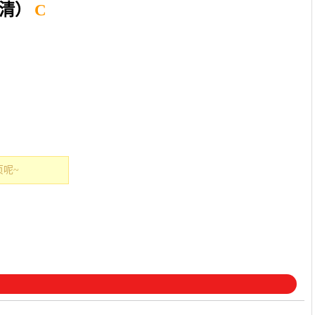
玉清）
C
呢~