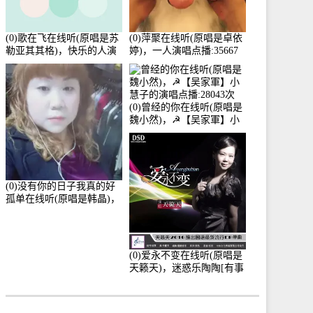
(0)歌在飞在线听(原唱是苏
(0)萍聚在线听(原唱是卓依
勒亚其其格)，快乐的人演
婷)，一人演唱点播:35667
唱点播:36次
次
(0)曾经的你在线听(原唱是
魏小然)，☭【吴家軍】小
慧子的演唱点播:28043次
(0)没有你的日子我真的好
孤单在线听(原唱是韩晶)，
牵手人生（拒礼，花花支
持互动快乐）演唱点
播:30445次
(0)爱永不变在线听(原唱是
天籁天)，迷惑乐陶陶[有事
暂离]演唱点播:27678次