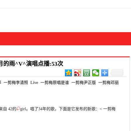
月的雨^V^演唱点播:53次
译
一剪梅李清照
Live
一剪梅原唱是谁
一剪梅尹正版
一剪梅邓丽
自 42的
girl。唱了34年的歌，下面是它发布的新歌：< 一剪梅