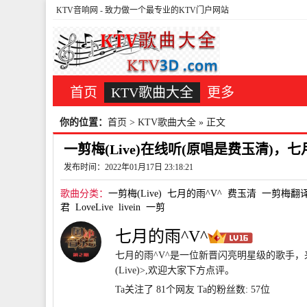
KTV音响网
- 致力做一个最专业的KTV门户网站
首页
KTV歌曲大全
更多
你的位置：
首页
>
KTV歌曲大全
» 正文
一剪梅(Live)在线听(原唱是费玉清)，七
发布时间：2022年01月17日 23:18:21
歌曲分类：
一剪梅(Live)
七月的雨^V^
费玉清
一剪梅翻
君
LoveLive
livein
一剪
七月的雨^V^
七月的雨^V^是一位新晋闪亮明星级的歌手，来
(Live)>,欢迎大家下方点评。
Ta关注了 81个网友
Ta的粉丝数: 57位