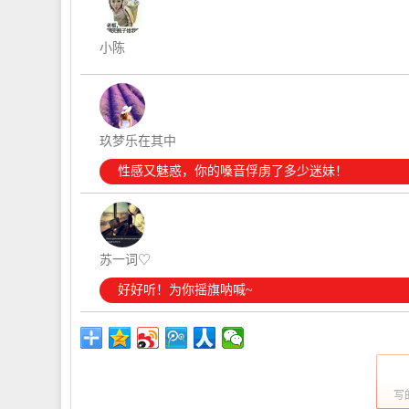
小陈
玖梦乐在其中
性感又魅惑，你的嗓音俘虏了多少迷妹！
苏一词♡
好好听！为你摇旗呐喊~
写