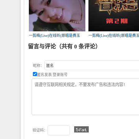
一剪梅(Live)在线听(原唱是费玉
一剪梅(Live)在线听(原唱是费
清)，xiao演唱点播:87次
清)，七月的雨^V^演唱点播:53
留言与评论（共有
0
条评论）
昵称：
匿名发表
登录账号
验证码：