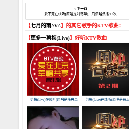
< 下一首
爱不完在线听(原唱是刘德华)，飛演唱点播:13次
【
七月的雨^V^
】的其它歌手的KTV歌曲：
【
更多一剪梅(Live)
】好听KTV歌曲
一剪梅(Live)在线听(原唱是降央卓
一剪梅(Live)在线听(原唱是费
玛)，99演唱点播:149次
清)，5月演唱点播:130次