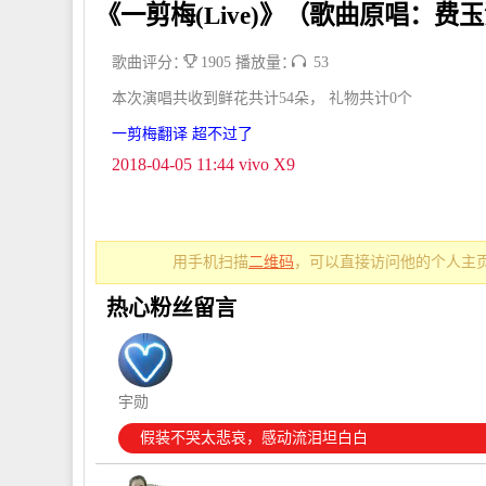
《一剪梅(Live)》（歌曲原唱：费
歌曲评分：
1905 播放量：
53
本次演唱共收到鲜花共计54朵， 礼物共计0个
一剪梅翻译 超不过了
2018-04-05 11:44 vivo X9
用手机扫描
二维码
，可以直接访问他的个人主页
热心粉丝留言
宇勋
假装不哭太悲哀，感动流泪坦白白