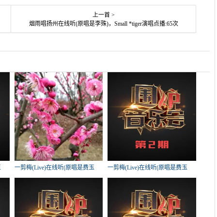
上一首 >
烟雨唱扬州在线听(原唱是李殊)，Small *tiger演唱点播:65次
玉
一剪梅(Live)在线听(原唱是费玉
一剪梅(Live)在线听(原唱是费玉
清)，云锦【主唱】乾平演唱点
清)，昌南驾校招生办两月拿证演
播:128次
唱点播:88次