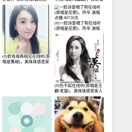
访)演唱点播:161288次
点播:159722次
(0)一腔诗意喂了狗在线听
(原唱是花粥)，所辛.演唱
点播:80720次
(0)若有缘再相见在线听(原
唱是曹越)，美珠珠感恩家
人演唱点播:88675次
(0)伤不起在线听(原唱是王
麟/老猫)，美珠珠感恩家人
演唱点播:80218次