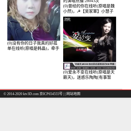
(0)曾经的你在线听(原唱是魏
小然)，☭【吴家軍】小慧子
的演唱点播:28043次
(0)没有你的日子我真的好孤
单在线听(原唱是韩晶)，牵手
人生（拒礼，花花支持互动
快乐）演唱点播:30445次
(0)爱永不变在线听(原唱是天
籁天)，迷惑乐陶陶[有事暂
离]演唱点播:27678次
© 2014-2020 ktv3D.com 京ICP654555号 |
|
网站地图