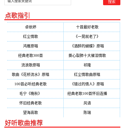
点歌指引
卓依婷
(350)
十首最好老歌
(300)
红尘情歌
(296)
《一晃就老了》
(253)
鸿雁原唱
(241)
《酒醉的蝴蝶》原唱
(220)
经典老歌300首
(203)
撕心裂肺十大催泪情歌
(195)
流浪歌原唱
(192)
祁隆
(188)
歌曲《花桥流水》原唱
(170)
红尘情歌曲原唱
(158)
100首必听经典老歌
(150)
《错过的情人》原唱
(142)
毛宁《晚秋》
(137)
经典老歌100首怀旧连播
(134)
怀旧经典老歌
(133)
风语
(132)
望海高歌
(131)
陈瑞
(128)
好听歌曲推荐