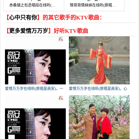
赤桑镇之包丞唱段在线听(原唱是华语群星)，梅韵方馨演唱点播:41次
情哥哥情妹妹在线听(原唱是星月组合)，爱在明天演唱点播:66次
【
心中只有你
】的其它歌手的KTV歌曲：
【
更多爱情万万岁
】好听KTV歌曲
爱情万万岁在线听(原唱是高安)，一
爱情万万岁在线听(原唱是高安)，心
生平安（拒私聊）演唱点播:299次
中只有你演唱点播:95次