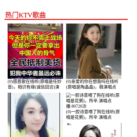
热门KTV歌曲
(0)感恩歌在线听(原唱是任妙
(0)亲爱的你在想我吗在线听
音)，相识有缘(诚信回访)演
(原唱是陶晶晶)，薇演唱点
唱点播:161288次
播:159722次
(0)一腔诗意喂了狗在线听(原
唱是花粥)，所辛.演唱点
播:80720次