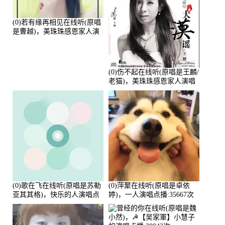
(0)若有缘再相见在线听(原唱
是曹越)，美珠珠感恩家人演
唱点播:88675次
(0)伤不起在线听(原唱是王麟/
老猫)，美珠珠感恩家人演唱
点播:80218次
(0)歌在飞在线听(原唱是苏勒
(0)萍聚在线听(原唱是卓依
亚其其格)，快乐的人演唱点
婷)，一人演唱点播:35667次
播:36次