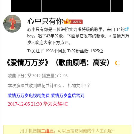
心中只有你
心中只有你是一位进阶实力唱将级的歌手，来自 14的
boy。唱了43年的歌，下面是它发布的新歌：< 爱情万万
岁>,欢迎大家下方点评。
Ta关注了 1998个网友
Ta的粉丝数: 1825位
《爱情万万岁》（歌曲原唱：高安）
C
歌曲评分：
3912 播放量：
95
本次演唱共收到鲜花共计91朵， 礼物共计2个
爱情万万岁电视剧免费 爱情万岁皇后驾到
2017-12-05 21:30 华为荣耀4C
用手机扫描
二维码
，可以直接访问他的个人主页呢~